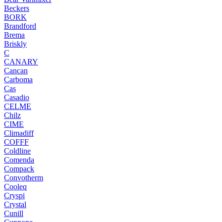
Beckers
BORK
Brandford
Brema
Briskly
C
CANARY
Cancan
Carboma
Cas
Casadio
CELME
Chilz
CIME
Climadiff
COFFF
Coldline
Comenda
Compack
Convotherm
Cooleq
Cryspi
Crystal
Cunill