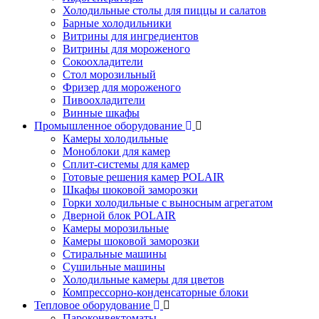
Холодильные столы для пиццы и салатов
Барные холодильники
Витрины для ингредиентов
Витрины для мороженого
Сокоохладители
Стол морозильный
Фризер для мороженого
Пивоохладители
Винные шкафы
Промышленное оборудование
Камеры холодильные
Моноблоки для камер
Сплит-системы для камер
Готовые решения камер POLAIR
Шкафы шоковой заморозки
Горки холодильные с выносным агрегатом
Дверной блок POLAIR
Камеры морозильные
Камеры шоковой заморозки
Стиральные машины
Сушильные машины
Холодильные камеры для цветов
Компрессорно-конденсаторные блоки
Тепловое оборудование
Пароконвектоматы