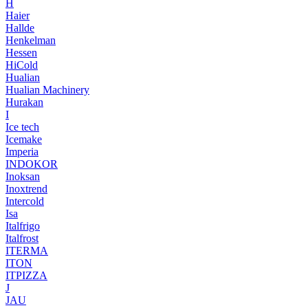
H
Haier
Hallde
Henkelman
Hessen
HiCold
Hualian
Hualian Machinery
Hurakan
I
Ice tech
Icemake
Imperia
INDOKOR
Inoksan
Inoxtrend
Intercold
Isa
Italfrigo
Italfrost
ITERMA
ITON
ITPIZZA
J
JAU