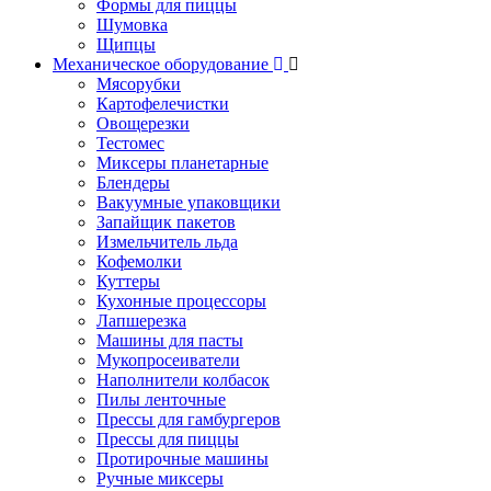
Формы для пиццы
Шумовка
Щипцы
Механическое оборудование
Мясорубки
Картофелечистки
Овощерезки
Тестомес
Миксеры планетарные
Блендеры
Вакуумные упаковщики
Запайщик пакетов
Измельчитель льда
Кофемолки
Куттеры
Кухонные процессоры
Лапшерезка
Машины для пасты
Мукопросеиватели
Наполнители колбасок
Пилы ленточные
Прессы для гамбургеров
Прессы для пиццы
Протирочные машины
Ручные миксеры