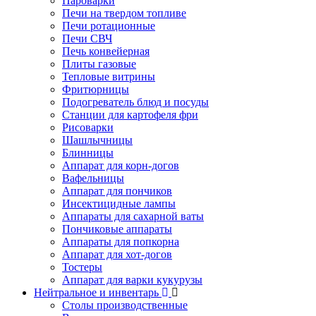
Пароварки
Печи на твердом топливе
Печи ротационные
Печи СВЧ
Печь конвейерная
Плиты газовые
Тепловые витрины
Фритюрницы
Подогреватель блюд и посуды
Станции для картофеля фри
Рисоварки
Шашлычницы
Блинницы
Аппарат для корн-догов
Вафельницы
Аппарат для пончиков
Инсектицидные лампы
Аппараты для сахарной ваты
Пончиковые аппараты
Аппараты для попкорна
Аппарат для хот-догов
Тостеры
Аппарат для варки кукурузы
Нейтральное и инвентарь
Столы производственные