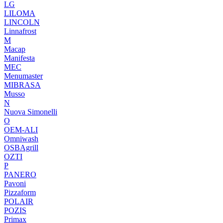
LG
LILOMA
LINCOLN
Linnafrost
M
Macap
Manifesta
MEC
Menumaster
MIBRASA
Musso
N
Nuova Simonelli
O
OEM-ALI
Omniwash
OSBAgrill
OZTI
P
PANERO
Pavoni
Pizzaform
POLAIR
POZIS
Primax