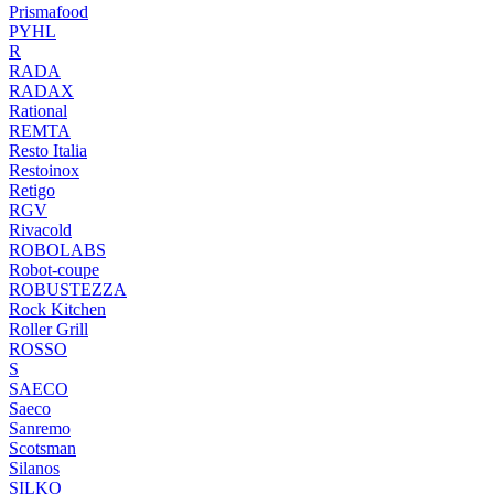
Prismafood
PYHL
R
RADA
RADAX
Rational
REMTA
Resto Italia
Restoinox
Retigo
RGV
Rivacold
ROBOLABS
Robot-coupe
ROBUSTEZZA
Rock Kitchen
Roller Grill
ROSSO
S
SAECO
Saeco
Sanremo
Scotsman
Silanos
SILKO