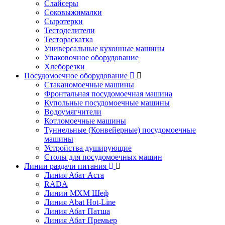
Слайсеры
Соковыжималки
Сыротерки
Тестоделители
Тестораскатка
Универсальные кухонные машины
Упаковочное оборудование
Хлеборезки
Посудомоечное оборудование
Стаканомоечные машины
Фронтальная посудомоечная машина
Купольные посудомоечные машины
Водоумягчители
Котломоечные машины
Туннельные (Конвейерные) посудомоечные
машины
Устройства душирующие
Столы для посудомоечных машин
Линии раздачи питания
Линия Абат Аста
RADA
Линии МХМ Шеф
Линия Abat Hot-Line
Линия Абат Патша
Линия Абат Премьер