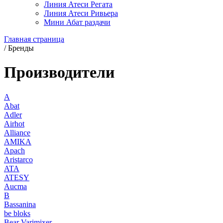
Линия Атеси Регата
Линия Атеси Ривьера
Мини Абат раздачи
Главная страница
/
Бренды
Производители
A
Abat
Adler
Airhot
Alliance
AMIKA
Apach
Aristarco
ATA
ATESY
Aucma
B
Bassanina
be bloks
Bear Varimixer