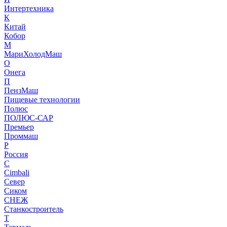
Интертехника
К
Китай
Кобор
М
МариХолодМаш
О
Онега
П
ПензМаш
Пищевые технологии
Полюс
ПОЛЮС-САР
Премьер
Проммаш
Р
Россия
С
Сimbali
Север
Сиком
СНЕЖ
Станкостроитель
Т