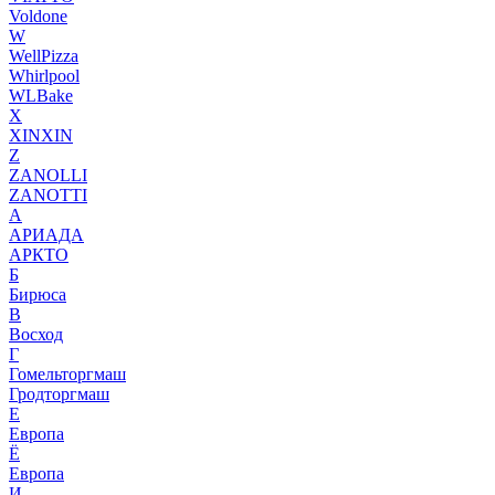
Voldone
W
WellPizza
Whirlpool
WLBake
X
XINXIN
Z
ZANOLLI
ZANOTTI
А
АРИАДА
АРКТО
Б
Бирюса
В
Восход
Г
Гомельторгмаш
Гродторгмаш
Е
Европа
Ё
Европа
И