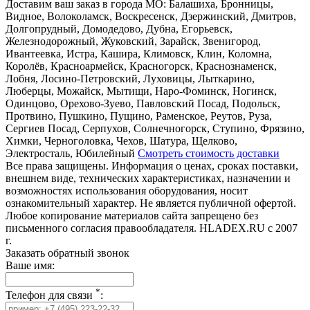
Доставим ваш заказ в города МО:
Балашиха, Бронницы,
Видное, Волоколамск, Воскресенск, Дзержинский, Дмитров,
Долгопрудный, Домодедово, Дубна, Егорьевск,
Железнодорожный, Жуковский, Зарайск, Звенигород,
Ивантеевка, Истра, Кашира, Климовск, Клин, Коломна,
Королёв, Красноармейск, Красногорск, Краснознаменск,
Лобня, Лосино-Петровский, Луховицы, Лыткарино,
Люберцы, Можайск, Мытищи, Наро-Фоминск, Ногинск,
Одинцово, Орехово-Зуево, Павловский Посад, Подольск,
Протвино, Пушкино, Пущино, Раменское, Реутов, Руза,
Сергиев Посад, Серпухов, Солнечногорск, Ступино, Фрязино,
Химки, Черноголовка, Чехов, Шатура, Щелково,
Электросталь, Юбилейный
Смотреть стоимость доставки
Все права защищены. Информация о ценах, сроках поставки,
внешнем виде, технических характеристиках, назначении и
возможностях использования оборудования, носит
ознакомительный характер. Не является публичной офертой.
Любое копирование материалов сайта запрещено без
письменного согласия правообладателя. HLADEX.RU c 2007
г.
Заказать обратный звонок
Ваше имя:
*
Телефон для связи
: