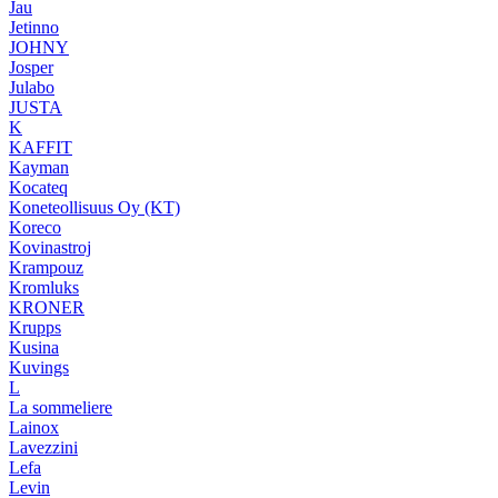
Jau
Jetinno
JOHNY
Josper
Julabo
JUSTA
K
KAFFIT
Kayman
Kocateq
Koneteollisuus Oy (KT)
Koreco
Kovinastroj
Krampouz
Kromluks
KRONER
Krupps
Kusina
Kuvings
L
La sommeliere
Lainox
Lavezzini
Lefa
Levin