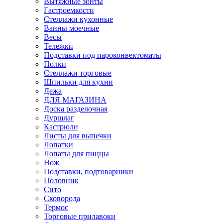
Вытяжные зонты
Гастроемкости
Стеллажи кухонные
Ванны моечные
Весы
Тележки
Подставки под пароконвектоматы
Полки
Стеллажи торговые
Шпильки для кухни
Дежа
ДЛЯ МАГАЗИНА
Доска разделочная
Дуршлаг
Кастрюли
Листы для выпечки
Лопатки
Лопаты для пиццы
Нож
Подставки, подтоварники
Половник
Сито
Сковорода
Термос
Торговые прилавоки