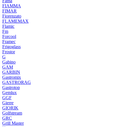
Fama
FIAMMA
FIMAR
Fiorenzato
FLAMEMAX
Flamic
Fm
Forcool
Framec
Frigoglass
Frostor
G
Gabino
GAM
GARBIN
Gastromix
GASTRORAG
Gastrotop
Gemlux
GGF
Gierre
GIORIK
Golfstream
GRC
Grill Master