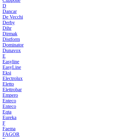
Cuppone
D
Dancar
De Vecchi
Derby
Dihr
Dirmak
Distform
Dominator
Dunavox
E
Easyline
EasyLine
Eksi
Electrolux
Eletto
Elettrobar
Empero
Enteco
Enteco
Eqta
Eureka
F
Faema
FAGOR