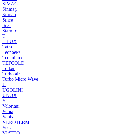
SIMAG
Sinmag
Sirman
Smeg
Spar
Starmix
T
T-LUX
Tatra
Tecnoeka
Tecnoinox
TEFCOLD
Tolkar
Turbo air
Turbo Micro Wave
U
UGOLINI
UNOX
V
Valoriani
Vema
Venix
VEROTERM
Vesta
VIATTO