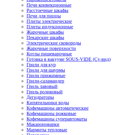
Печи конвекционные
Расстоечные шкафы
Печи для пиццы
Плиты электрические
Плиты индукционные
Жарочные шкафы
Пекарские шкафы
Электрические сковороды
Жарочные поверхности
Котлы пищеварочные
Готовка в вакууме SOUS-VIDE (Су-вид)
Грили для кур
Грили для шаурмы
Грили прижимные
Грили-саламандер
Гриль лавовый
Гриль роликовый
Дегидраторы
Кипятильники воды
Кофемашины автоматические
Кофемашины рожковые
Кофемашины суперавтоматы
Макароноварки
Мармиты тепловые