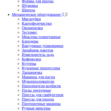
Формы для пиццы
Шумовка
Щипцы
Механическое оборудование
Мясорубки
Картофелечистки
Овощерезки
Тестомес
Миксеры планетарные
Блендеры
Вакуумные упаковщики
Запайщик пакетов
Измельчитель льда
Кофемолки
Куттеры
Кухонные процессоры
Лапшерезка
Машины для пасты
Мукопросеиватели
Наполнители колбасок
Пилы ленточные
Прессы для гамбургеров
Прессы для пиццы
Протирочные машины
Ручные миксеры