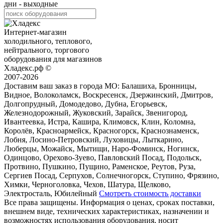
дни - выходные
Интернет-магазин
холодильного, теплового,
нейтрального, торгового
оборудования для магазинов
Хладекс.рф ©
2007-2026
Доставим ваш заказ в города МО:
Балашиха, Бронницы,
Видное, Волоколамск, Воскресенск, Дзержинский, Дмитров,
Долгопрудный, Домодедово, Дубна, Егорьевск,
Железнодорожный, Жуковский, Зарайск, Звенигород,
Ивантеевка, Истра, Кашира, Климовск, Клин, Коломна,
Королёв, Красноармейск, Красногорск, Краснознаменск,
Лобня, Лосино-Петровский, Луховицы, Лыткарино,
Люберцы, Можайск, Мытищи, Наро-Фоминск, Ногинск,
Одинцово, Орехово-Зуево, Павловский Посад, Подольск,
Протвино, Пушкино, Пущино, Раменское, Реутов, Руза,
Сергиев Посад, Серпухов, Солнечногорск, Ступино, Фрязино,
Химки, Черноголовка, Чехов, Шатура, Щелково,
Электросталь, Юбилейный
Смотреть стоимость доставки
Все права защищены. Информация о ценах, сроках поставки,
внешнем виде, технических характеристиках, назначении и
возможностях использования оборудования, носит