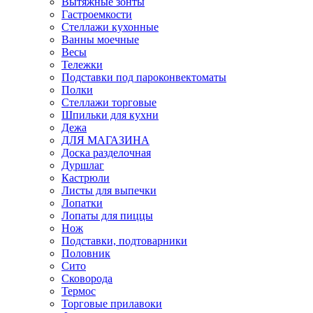
Вытяжные зонты
Гастроемкости
Стеллажи кухонные
Ванны моечные
Весы
Тележки
Подставки под пароконвектоматы
Полки
Стеллажи торговые
Шпильки для кухни
Дежа
ДЛЯ МАГАЗИНА
Доска разделочная
Дуршлаг
Кастрюли
Листы для выпечки
Лопатки
Лопаты для пиццы
Нож
Подставки, подтоварники
Половник
Сито
Сковорода
Термос
Торговые прилавоки