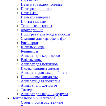
Пароварки
Печи на твердом топливе
Печи ротационные
Печи СВЧ
Печь конвейерная
Плиты газовые
Тепловые витрины
Фритюрницы
Подогреватель блюд и посуды
Станции для картофеля фри
Рисоварки
Шашлычницы
Блинницы
Аппарат для корн-догов
Вафельницы
Аппарат для пончиков
Инсектицидные лампы
Аппараты для сахарной ваты
Пончиковые аппараты
Аппараты для попкорна
Аппарат для хот-догов
Тостеры
Аппарат для варки кукурузы
Нейтральное и инвентарь
Столы производственные