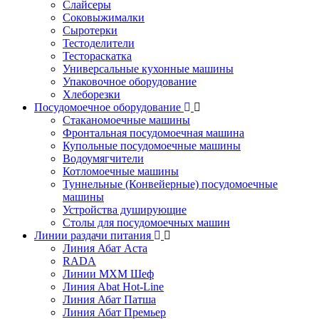
Слайсеры
Соковыжималки
Сыротерки
Тестоделители
Тестораскатка
Универсальные кухонные машины
Упаковочное оборудование
Хлеборезки
Посудомоечное оборудование
Стаканомоечные машины
Фронтальная посудомоечная машина
Купольные посудомоечные машины
Водоумягчители
Котломоечные машины
Туннельные (Конвейерные) посудомоечные
машины
Устройства душирующие
Столы для посудомоечных машин
Линии раздачи питания
Линия Абат Аста
RADA
Линии МХМ Шеф
Линия Abat Hot-Line
Линия Абат Патша
Линия Абат Премьер