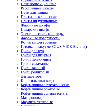
Печи конвекционные
Расстоечные шкафы
Печи для пиццы
Плиты электрические
Плиты индукционные
Жарочные шкафы
Пекарские шкафы
Электрические сковороды
Жарочные поверхности
Котлы пищеварочные
Готовка в вакууме SOUS-VIDE (Су-вид)
Грили для кур
Грили для шаурмы
Грили прижимные
Грили-саламандер
Гриль лавовый
Гриль роликовый
Дегидраторы
Кипятильники воды
Кофемашины автоматические
Кофемашины рожковые
Кофемашины суперавтоматы
Макароноварки
Мармиты тепловые