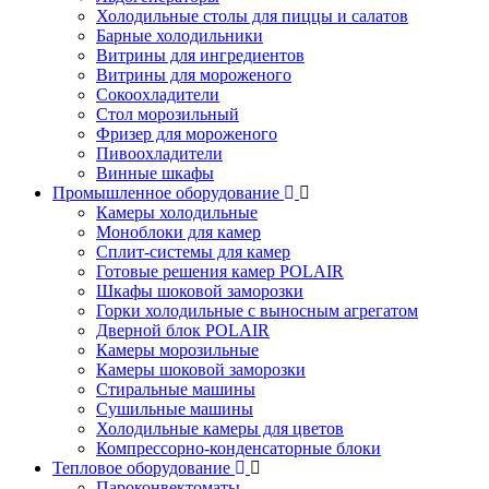
Холодильные столы для пиццы и салатов
Барные холодильники
Витрины для ингредиентов
Витрины для мороженого
Сокоохладители
Стол морозильный
Фризер для мороженого
Пивоохладители
Винные шкафы
Промышленное оборудование
Камеры холодильные
Моноблоки для камер
Сплит-системы для камер
Готовые решения камер POLAIR
Шкафы шоковой заморозки
Горки холодильные с выносным агрегатом
Дверной блок POLAIR
Камеры морозильные
Камеры шоковой заморозки
Стиральные машины
Сушильные машины
Холодильные камеры для цветов
Компрессорно-конденсаторные блоки
Тепловое оборудование
Пароконвектоматы