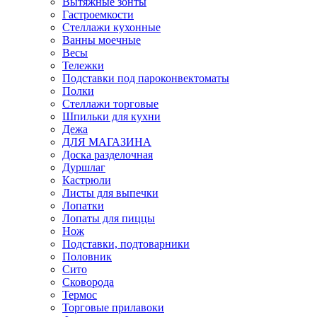
Вытяжные зонты
Гастроемкости
Стеллажи кухонные
Ванны моечные
Весы
Тележки
Подставки под пароконвектоматы
Полки
Стеллажи торговые
Шпильки для кухни
Дежа
ДЛЯ МАГАЗИНА
Доска разделочная
Дуршлаг
Кастрюли
Листы для выпечки
Лопатки
Лопаты для пиццы
Нож
Подставки, подтоварники
Половник
Сито
Сковорода
Термос
Торговые прилавоки