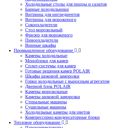
Холодильные столы для пиццы и салатов
Барные холодильники
Витрины для ингредиентов
Витрины для мороженого
Сокоохладители
Стол морозильный
Фризер для мороженого
Пивоохладители
Винные шкафы
Промышленное оборудование
Камеры холодильные
Моноблоки для камер
Сплит-системы для камер
Готовые решения камер POLAIR
Шкафы шоковой заморозки
Горки холодильные с выносным агрегатом
Дверной блок POLAIR
Камеры морозильные
Камеры шоковой заморозки
Стиральные машины
Сушильные машины
Холодильные камеры для цветов
Компрессорно-конденсаторные блоки
Тепловое оборудование
Пароконвектоматы