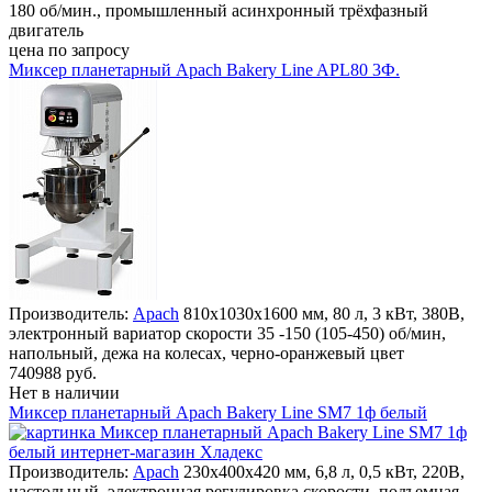
180 об/мин., промышленный асинхронный трёхфазный
двигатель
цена по запросу
Миксер планетарный Apach Bakery Line APL80 3Ф.
Производитель:
Apach
810х1030х1600 мм, 80 л, 3 кВт, 380В,
электронный вариатор скорости 35 -150 (105-450) об/мин,
напольный, дежа на колесах, черно-оранжевый цвет
740988 руб.
Нет в наличии
Миксер планетарный Apach Bakery Line SM7 1ф белый
Производитель:
Apach
230х400х420 мм, 6,8 л, 0,5 кВт, 220В,
настольный, электронная регулировка скорости, подъемная