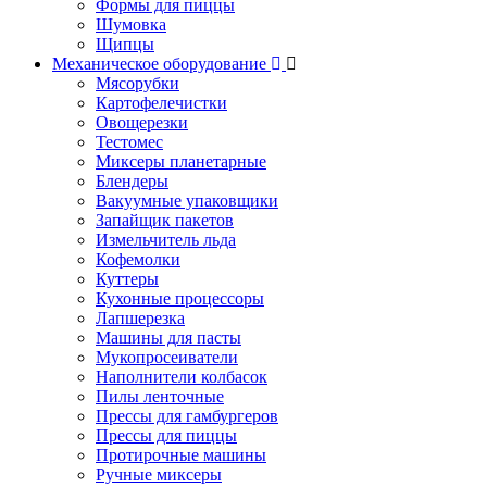
Формы для пиццы
Шумовка
Щипцы
Механическое оборудование
Мясорубки
Картофелечистки
Овощерезки
Тестомес
Миксеры планетарные
Блендеры
Вакуумные упаковщики
Запайщик пакетов
Измельчитель льда
Кофемолки
Куттеры
Кухонные процессоры
Лапшерезка
Машины для пасты
Мукопросеиватели
Наполнители колбасок
Пилы ленточные
Прессы для гамбургеров
Прессы для пиццы
Протирочные машины
Ручные миксеры