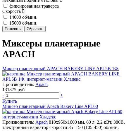
Механизм поднятия головы
фиксированная траверса
Скорость
14000 об/мин.
15000 об/мин.
Миксеры планетарные
APACH
Миксер планетарный APACH BAKERY LINE APL5B 1Ф.
Производитель:
Apach
131875 руб.
-
+
Купить
Миксер планетарный Apach Bakery Line APL60
Производитель:
Apach
810х950х1600 мм, 60 л, 2,2 кВт, 380В,
электронный вариатор скорости 35 -150 (105-450) об/мин,