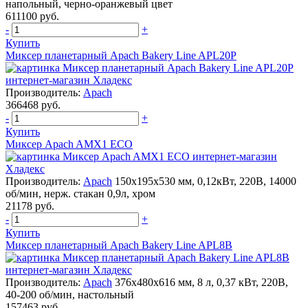
напольный, черно-оранжевый цвет
611100 руб.
-
+
Купить
Миксер планетарный Apach Bakery Line APL20P
Производитель:
Apach
366468 руб.
-
+
Купить
Миксер Apach AMX1 ECO
Производитель:
Apach
150х195х530 мм, 0,12кВт, 220В, 14000
об/мин, нерж. стакан 0,9л, хром
21178 руб.
-
+
Купить
Миксер планетарный Apach Bakery Line APL8B
Производитель:
Apach
376х480х616 мм, 8 л, 0,37 кВт, 220В,
40-200 об/мин, настольный
157463 руб.