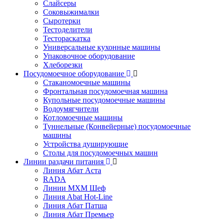
Слайсеры
Соковыжималки
Сыротерки
Тестоделители
Тестораскатка
Универсальные кухонные машины
Упаковочное оборудование
Хлеборезки
Посудомоечное оборудование
Стаканомоечные машины
Фронтальная посудомоечная машина
Купольные посудомоечные машины
Водоумягчители
Котломоечные машины
Туннельные (Конвейерные) посудомоечные
машины
Устройства душирующие
Столы для посудомоечных машин
Линии раздачи питания
Линия Абат Аста
RADA
Линии МХМ Шеф
Линия Abat Hot-Line
Линия Абат Патша
Линия Абат Премьер