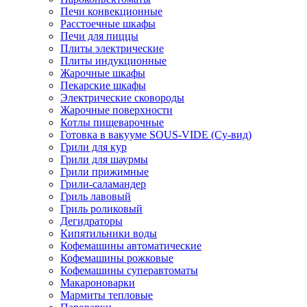
Печи конвекционные
Расстоечные шкафы
Печи для пиццы
Плиты электрические
Плиты индукционные
Жарочные шкафы
Пекарские шкафы
Электрические сковороды
Жарочные поверхности
Котлы пищеварочные
Готовка в вакууме SOUS-VIDE (Су-вид)
Грили для кур
Грили для шаурмы
Грили прижимные
Грили-саламандер
Гриль лавовый
Гриль роликовый
Дегидраторы
Кипятильники воды
Кофемашины автоматические
Кофемашины рожковые
Кофемашины суперавтоматы
Макароноварки
Мармиты тепловые