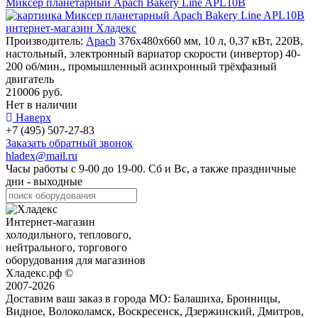
Миксер планетарный Apach Bakery Line APL10B
Производитель:
Apach
376х480х660 мм, 10 л, 0,37 кВт, 220В,
настольный, электронный вариатор скорости (инвертор) 40-
200 об/мин., промышленный асинхронный трёхфазный
двигатель
210006 руб.
Нет в наличии
Наверх
+7 (495) 507-27-83
Заказать обратный звонок
hladex@mail.ru
Часы работы с
9-00
до
19-00
. Сб и Вс, а также праздничные
дни - выходные
Интернет-магазин
холодильного, теплового,
нейтрального, торгового
оборудования для магазинов
Хладекс.рф ©
2007-2026
Доставим ваш заказ в города МО:
Балашиха, Бронницы,
Видное, Волоколамск, Воскресенск, Дзержинский, Дмитров,