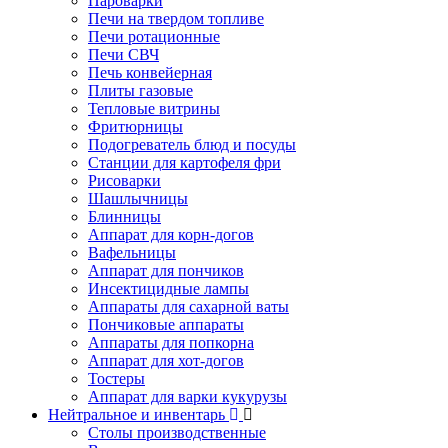
Пароварки
Печи на твердом топливе
Печи ротационные
Печи СВЧ
Печь конвейерная
Плиты газовые
Тепловые витрины
Фритюрницы
Подогреватель блюд и посуды
Станции для картофеля фри
Рисоварки
Шашлычницы
Блинницы
Аппарат для корн-догов
Вафельницы
Аппарат для пончиков
Инсектицидные лампы
Аппараты для сахарной ваты
Пончиковые аппараты
Аппараты для попкорна
Аппарат для хот-догов
Тостеры
Аппарат для варки кукурузы
Нейтральное и инвентарь
Столы производственные