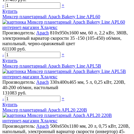
-
+
Купить
Миксер планетарный Apach Bakery Line APL60
Производитель:
Apach
810х950х1600 мм, 60 л, 2,2 кВт, 380В,
электронный вариатор скорости 35 -150 (105-450) об/мин,
напольный, черно-оранжевый цвет
611100 руб.
-
+
Купить
Миксер планетарный Apach Bakery Line APL5B
Производитель:
Apach
330х400х465 мм, 5 л, 0,25 кВт, 220В,
40-200 об/мин, настольный
131083 руб.
-
+
Купить
Миксер планетарный Apach APL20 220В
Производитель:
Apach
500х650х1180 мм, 20 л, 0,75 кВт, 220В,
напольный, электронный вариатор скорости (инвертор) 45-