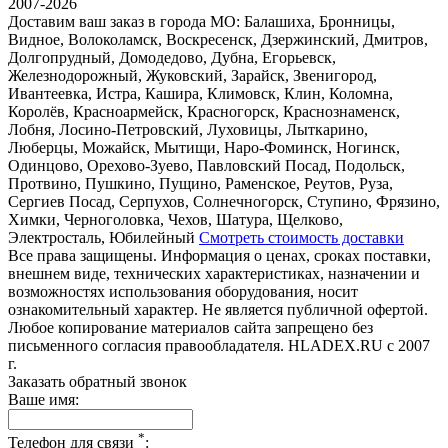
2007-2026
Доставим ваш заказ в города МО:
Балашиха, Бронницы,
Видное, Волоколамск, Воскресенск, Дзержинский, Дмитров,
Долгопрудный, Домодедово, Дубна, Егорьевск,
Железнодорожный, Жуковский, Зарайск, Звенигород,
Ивантеевка, Истра, Кашира, Климовск, Клин, Коломна,
Королёв, Красноармейск, Красногорск, Краснознаменск,
Лобня, Лосино-Петровский, Луховицы, Лыткарино,
Люберцы, Можайск, Мытищи, Наро-Фоминск, Ногинск,
Одинцово, Орехово-Зуево, Павловский Посад, Подольск,
Протвино, Пушкино, Пущино, Раменское, Реутов, Руза,
Сергиев Посад, Серпухов, Солнечногорск, Ступино, Фрязино,
Химки, Черноголовка, Чехов, Шатура, Щелково,
Электросталь, Юбилейный
Смотреть стоимость доставки
Все права защищены. Информация о ценах, сроках поставки,
внешнем виде, технических характеристиках, назначении и
возможностях использования оборудования, носит
ознакомительный характер. Не является публичной офертой.
Любое копирование материалов сайта запрещено без
письменного согласия правообладателя. HLADEX.RU c 2007
г.
Заказать обратный звонок
Ваше имя:
*
Телефон для связи
: