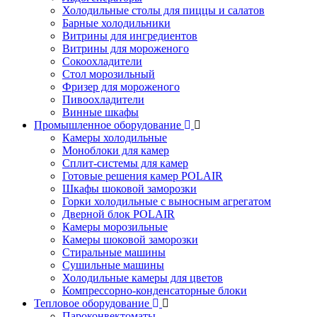
Холодильные столы для пиццы и салатов
Барные холодильники
Витрины для ингредиентов
Витрины для мороженого
Сокоохладители
Стол морозильный
Фризер для мороженого
Пивоохладители
Винные шкафы
Промышленное оборудование
Камеры холодильные
Моноблоки для камер
Сплит-системы для камер
Готовые решения камер POLAIR
Шкафы шоковой заморозки
Горки холодильные с выносным агрегатом
Дверной блок POLAIR
Камеры морозильные
Камеры шоковой заморозки
Стиральные машины
Сушильные машины
Холодильные камеры для цветов
Компрессорно-конденсаторные блоки
Тепловое оборудование
Пароконвектоматы