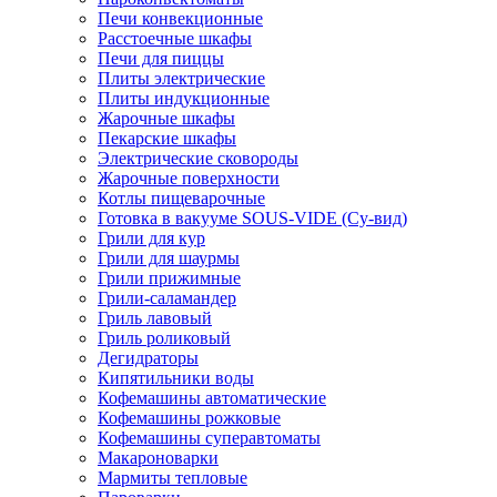
Печи конвекционные
Расстоечные шкафы
Печи для пиццы
Плиты электрические
Плиты индукционные
Жарочные шкафы
Пекарские шкафы
Электрические сковороды
Жарочные поверхности
Котлы пищеварочные
Готовка в вакууме SOUS-VIDE (Су-вид)
Грили для кур
Грили для шаурмы
Грили прижимные
Грили-саламандер
Гриль лавовый
Гриль роликовый
Дегидраторы
Кипятильники воды
Кофемашины автоматические
Кофемашины рожковые
Кофемашины суперавтоматы
Макароноварки
Мармиты тепловые