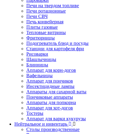
Пароварки
Печи на твердом топливе
Печи ротационные
Печи СВЧ
Печь конвейерная
Плиты газовые
Тепловые витрины
Фритюрницы
Подогреватель блюд и посуды
Станции для картофеля фри
Рисоварки
Шашлычницы
Блинницы
Аппарат для корн-догов
Вафельницы
Аппарат для пончиков
Инсектицидные лампы
Аппараты для сахарной ваты
Пончиковые аппараты
Аппараты для попкорна
Аппарат для хот-догов
Тостеры
Аппарат для варки кукурузы
Нейтральное и инвентарь
Столы производственные