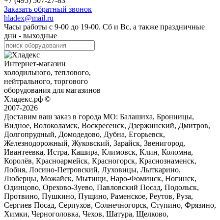
+7 (495) 507-27-83
Заказать обратный звонок
hladex@mail.ru
Часы работы с
9-00
до
19-00
. Сб и Вс, а также праздничные
дни - выходные
Интернет-магазин
холодильного, теплового,
нейтрального, торгового
оборудования для магазинов
Хладекс.рф ©
2007-2026
Доставим ваш заказ в города МО:
Балашиха, Бронницы,
Видное, Волоколамск, Воскресенск, Дзержинский, Дмитров,
Долгопрудный, Домодедово, Дубна, Егорьевск,
Железнодорожный, Жуковский, Зарайск, Звенигород,
Ивантеевка, Истра, Кашира, Климовск, Клин, Коломна,
Королёв, Красноармейск, Красногорск, Краснознаменск,
Лобня, Лосино-Петровский, Луховицы, Лыткарино,
Люберцы, Можайск, Мытищи, Наро-Фоминск, Ногинск,
Одинцово, Орехово-Зуево, Павловский Посад, Подольск,
Протвино, Пушкино, Пущино, Раменское, Реутов, Руза,
Сергиев Посад, Серпухов, Солнечногорск, Ступино, Фрязино,
Химки, Черноголовка, Чехов, Шатура, Щелково,