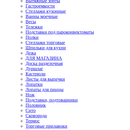
Вытяжные зонты
Гастроемкости
Стеллажи кухонные
Ванны моечные
Весы
Тележки
Подставки под пароконвектоматы
Полки
Стеллажи торговые
Шпильки для кухни
Дежа
ДЛЯ МАГАЗИНА
Доска разделочная
Дуршлаг
Кастрюли
Листы для выпечки
Лопатки
Лопаты для пиццы
Нож
Подставки, подтоварники
Половник
Сито
Сковорода
Термос
Торговые прилавоки