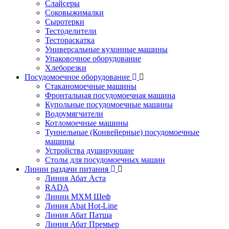
Слайсеры
Соковыжималки
Сыротерки
Тестоделители
Тестораскатка
Универсальные кухонные машины
Упаковочное оборудование
Хлеборезки
Посудомоечное оборудование
Стаканомоечные машины
Фронтальная посудомоечная машина
Купольные посудомоечные машины
Водоумягчители
Котломоечные машины
Туннельные (Конвейерные) посудомоечные
машины
Устройства душирующие
Столы для посудомоечных машин
Линии раздачи питания
Линия Абат Аста
RADA
Линии МХМ Шеф
Линия Abat Hot-Line
Линия Абат Патша
Линия Абат Премьер