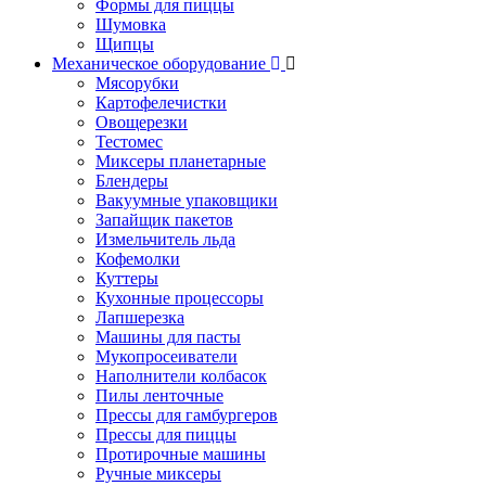
Формы для пиццы
Шумовка
Щипцы
Механическое оборудование
Мясорубки
Картофелечистки
Овощерезки
Тестомес
Миксеры планетарные
Блендеры
Вакуумные упаковщики
Запайщик пакетов
Измельчитель льда
Кофемолки
Куттеры
Кухонные процессоры
Лапшерезка
Машины для пасты
Мукопросеиватели
Наполнители колбасок
Пилы ленточные
Прессы для гамбургеров
Прессы для пиццы
Протирочные машины
Ручные миксеры