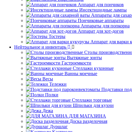
Аппарат для пончиков
Инсектицидные лампы
Аппараты для саха
Пончиковые аппараты
Аппараты для попкорна
Аппарат для хот-догов
Тостеры
Аппарат для варки 
Нейтральное и инвентарь
Столы производственн
Вытяжные зонты
Гастроемкости
Стеллажи кухонные
Ванны моечные
Весы
Тележки
Подставки под
Полки
Стеллажи торговые
Шпильки для кухни
Дежа
ДЛЯ МАГАЗИНА
Доска разделочная
Дуршлаг
Кастрюли