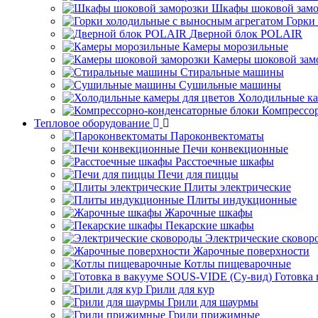
Шкафы шоковой замо
Горки
Дверной блок POLAIR
Камеры морозильные
Камеры шоковой зам
Стиральные машины
Сушильные машины
Холодильные ка
Компрессо
Тепловое оборудование
Пароконвектоматы
Печи конвекционные
Расстоечные шкафы
Печи для пиццы
Плиты электрические
Плиты индукционные
Жарочные шкафы
Пекарские шкафы
Электрические сковор
Жарочные поверхности
Котлы пищеварочные
Готовка
Грили для кур
Грили для шаурмы
Грили прижимные