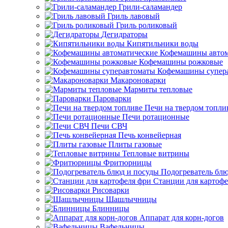
Грили-саламандер
Гриль лавовый
Гриль роликовый
Дегидраторы
Кипятильники воды
Кофемашины автом
Кофемашины рожковые
Кофемашины супер
Макароноварки
Мармиты тепловые
Пароварки
Печи на твердом топли
Печи ротационные
Печи СВЧ
Печь конвейерная
Плиты газовые
Тепловые витрины
Фритюрницы
Подогреватель блю
Станции для картофе
Рисоварки
Шашлычницы
Блинницы
Аппарат для корн-догов
Вафельницы