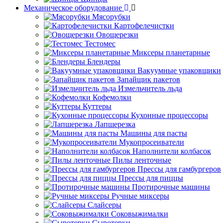
Механическое оборудование
Мясорубки
Картофелечистки
Овощерезки
Тестомес
Миксеры планетарные
Блендеры
Вакуумные упаковщики
Запайщик пакетов
Измельчитель льда
Кофемолки
Куттеры
Кухонные процессоры
Лапшерезка
Машины для пасты
Мукопросеиватели
Наполнители колбасок
Пилы ленточные
Прессы для гамбургеров
Прессы для пиццы
Протирочные машины
Ручные миксеры
Слайсеры
Соковыжималки
Сыротерки