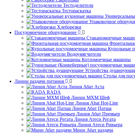
Тестоделители
Тестораскатка
Универсальны
Упаковочное оборудо
Хлеборезки
Посудомоечное оборудование
Стаканомоечные маш
Фронтальна
Купольные 
Водоумягчители
Котломоечные машины
Устройства душирующи
Столы для по
Линии раздачи питания
Линия Абат Аста
RADA
Линии МХМ Шеф
Линия Abat Hot-Line
Линия Абат Патша
Линия Абат Премьер
Линия Атеси Регата
Линия Атеси Ривьера
Мини Абат раздачи