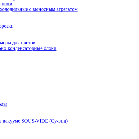
розки
 холодильные с выносным агрегатом
орозки
меры для цветов
рно-конденсаторные блоки
оды
 в вакууме SOUS-VIDE (Су-вид)