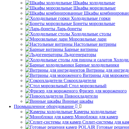
Шкафы холодильные
Шкафы морозильные
Шкафы комбинирован
Холодильные горки
Бонеты морозильные
Ларь-бонеты
Холодильные столы
Морозильные лари
Настольные витрины
Барные витрины
Льдогенераторы
Холоди
Барные холодильники
Витрины для ингред
Витрины для морожен
Сокоохладители
Стол морозильный
Фризер для мороженого
Пивоохладители
Винные шкафы
Промышленное оборудование
Камеры холодильные
Моноблоки для камер
Сплит-системы для ка
Готовые решен