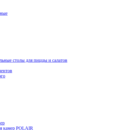
ные
льные столы для пиццы и салатов
иентов
ого
мер
ия камер POLAIR