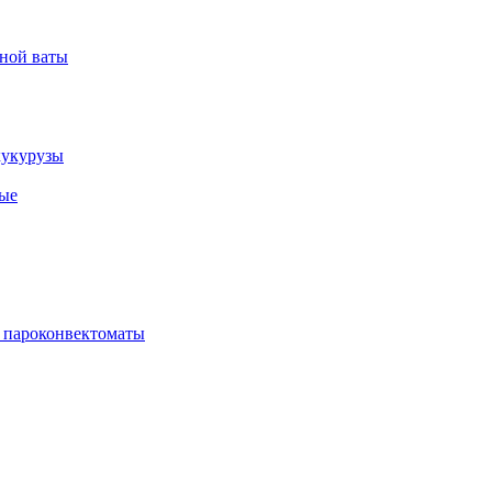
рной ваты
кукурузы
ые
 пароконвектоматы