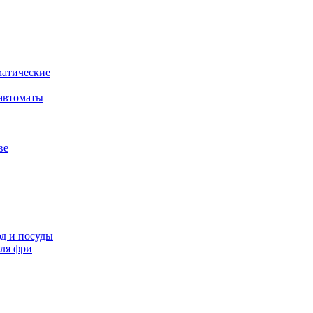
атические
автоматы
ве
д и посуды
ля фри