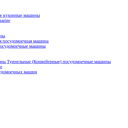
е кухонные машины
вание
ины
я посудомоечная машина
посудомоечные машины
Туннельные (Конвейерные) посудомоечные машины
е
судомоечных машин