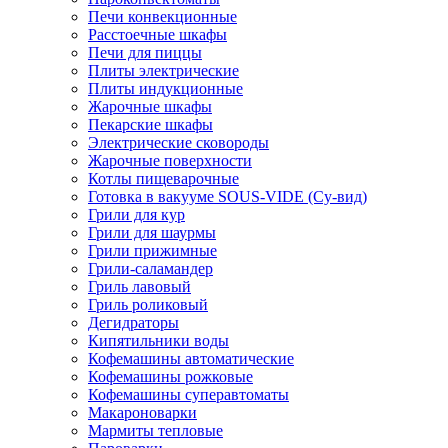
Печи конвекционные
Расстоечные шкафы
Печи для пиццы
Плиты электрические
Плиты индукционные
Жарочные шкафы
Пекарские шкафы
Электрические сковороды
Жарочные поверхности
Котлы пищеварочные
Готовка в вакууме SOUS-VIDE (Су-вид)
Грили для кур
Грили для шаурмы
Грили прижимные
Грили-саламандер
Гриль лавовый
Гриль роликовый
Дегидраторы
Кипятильники воды
Кофемашины автоматические
Кофемашины рожковые
Кофемашины суперавтоматы
Макароноварки
Мармиты тепловые