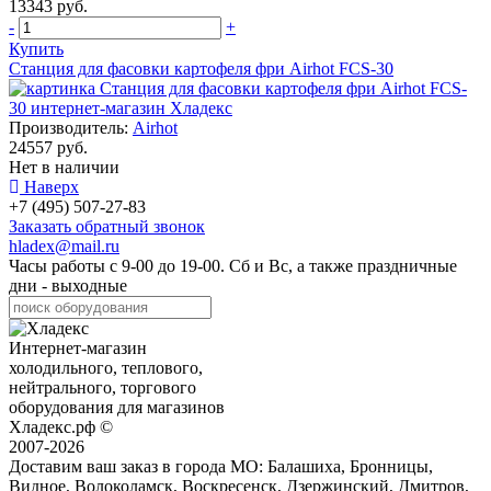
13343 руб.
-
+
Купить
Станция для фасовки картофеля фри Airhot FCS-30
Производитель:
Airhot
24557 руб.
Нет в наличии
Наверх
+7 (495) 507-27-83
Заказать обратный звонок
hladex@mail.ru
Часы работы с
9-00
до
19-00
. Сб и Вс, а также праздничные
дни - выходные
Интернет-магазин
холодильного, теплового,
нейтрального, торгового
оборудования для магазинов
Хладекс.рф ©
2007-2026
Доставим ваш заказ в города МО:
Балашиха, Бронницы,
Видное, Волоколамск, Воскресенск, Дзержинский, Дмитров,