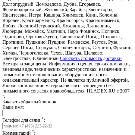
Долгопрудный, Домодедово, Дубна, Егорьевск,
Железнодорожный, Жуковский, Зарайск, Звенигород,
Ивантеевка, Истра, Кашира, Климовск, Клин, Коломна,
Королёв, Красноармейск, Красногорск, Краснознаменск,
Лобня, Лосино-Петровский, Луховицы, Лыткарино,
Люберцы, Можайск, Мытищи, Наро-Фоминск, Ногинск,
Одинцово, Орехово-Зуево, Павловский Посад, Подольск,
Протвино, Пушкино, Пущино, Раменское, Реутов, Руза,
Сергиев Посад, Серпухов, Солнечногорск, Ступино, Фрязино,
Химки, Черноголовка, Чехов, Шатура, Щелково,
Электросталь, Юбилейный
Смотреть стоимость доставки
Все права защищены. Информация о ценах, сроках поставки,
внешнем виде, технических характеристиках, назначении и
возможностях использования оборудования, носит
ознакомительный характер. Не является публичной офертой.
Любое копирование материалов сайта запрещено без
письменного согласия правообладателя. HLADEX.RU c 2007
г.
Заказать обратный звонок
Ваше имя:
*
Телефон для связи
:
*
Комментарий
: