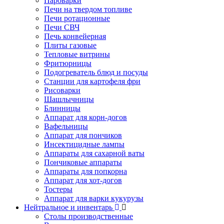
Пароварки
Печи на твердом топливе
Печи ротационные
Печи СВЧ
Печь конвейерная
Плиты газовые
Тепловые витрины
Фритюрницы
Подогреватель блюд и посуды
Станции для картофеля фри
Рисоварки
Шашлычницы
Блинницы
Аппарат для корн-догов
Вафельницы
Аппарат для пончиков
Инсектицидные лампы
Аппараты для сахарной ваты
Пончиковые аппараты
Аппараты для попкорна
Аппарат для хот-догов
Тостеры
Аппарат для варки кукурузы
Нейтральное и инвентарь
Столы производственные