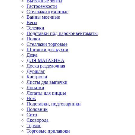
Вытяжные зонты
Гастроемкости
Стеллажи кухонные
Ванны моечные
Весы
Тележки
Подставки под пароконвектоматы
Полки
Стеллажи торговые
Шпильки для кухни
Дежа
ДЛЯ МАГАЗИНА
Доска разделочная
Дуршлаг
Кастрюли
Листы для выпечки
Лопатки
Лопаты для пиццы
Нож
Подставки, подтоварники
Половник
Сито
Сковорода
Термос
Торговые прилавоки