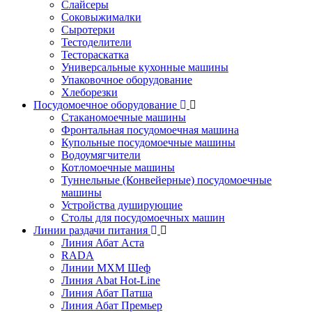
Слайсеры
Соковыжималки
Сыротерки
Тестоделители
Тестораскатка
Универсальные кухонные машины
Упаковочное оборудование
Хлеборезки
Посудомоечное оборудование
Стаканомоечные машины
Фронтальная посудомоечная машина
Купольные посудомоечные машины
Водоумягчители
Котломоечные машины
Туннельные (Конвейерные) посудомоечные
машины
Устройства душирующие
Столы для посудомоечных машин
Линии раздачи питания
Линия Абат Аста
RADA
Линии МХМ Шеф
Линия Abat Hot-Line
Линия Абат Патша
Линия Абат Премьер