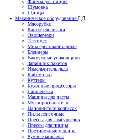
Формы для пиццы
Шумовка
Щипцы
Механическое оборудование
Мясорубки
Картофелечистки
Овощерезки
Тестомес
Миксеры планетарные
Блендеры
Вакуумные упаковщики
Запайщик пакетов
Измельчитель льда
Кофемолки
Куттеры
Кухонные процессоры
Лапшерезка
Машины для пасты
Мукопросеиватели
Наполнители колбасок
Пилы ленточные
Прессы для гамбургеров
Прессы для пиццы
Протирочные машины
Ручные миксеры