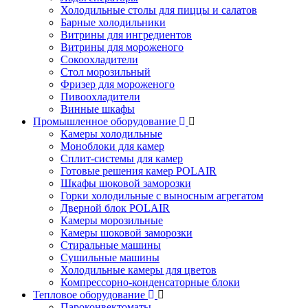
Холодильные столы для пиццы и салатов
Барные холодильники
Витрины для ингредиентов
Витрины для мороженого
Сокоохладители
Стол морозильный
Фризер для мороженого
Пивоохладители
Винные шкафы
Промышленное оборудование
Камеры холодильные
Моноблоки для камер
Сплит-системы для камер
Готовые решения камер POLAIR
Шкафы шоковой заморозки
Горки холодильные с выносным агрегатом
Дверной блок POLAIR
Камеры морозильные
Камеры шоковой заморозки
Стиральные машины
Сушильные машины
Холодильные камеры для цветов
Компрессорно-конденсаторные блоки
Тепловое оборудование
Пароконвектоматы