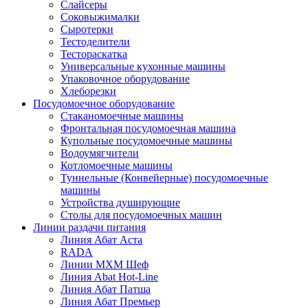
Слайсеры
Соковыжималки
Сыротерки
Тестоделители
Тестораскатка
Универсальные кухонные машины
Упаковочное оборудование
Хлеборезки
Посудомоечное оборудование
Стаканомоечные машины
Фронтальная посудомоечная машина
Купольные посудомоечные машины
Водоумягчители
Котломоечные машины
Туннельные (Конвейерные) посудомоечные
машины
Устройства душирующие
Столы для посудомоечных машин
Линии раздачи питания
Линия Абат Аста
RADA
Линии МХМ Шеф
Линия Abat Hot-Line
Линия Абат Патша
Линия Абат Премьер