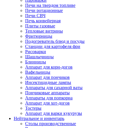
Пароварки
Печи на твердом топливе
Печи ротационные
Печи СВЧ
Печь конвейерная
Плиты газовые
Тепловые витрины
Фритюрницы
Подогреватель блюд и посуды
Станции для картофеля фри
Рисоварки
Шашлычницы
Блинницы
Аппарат для корн-догов
Вафельницы
Аппарат для пончиков
Инсектицидные лампы
Аппараты для сахарной ваты
Пончиковые аппараты
Аппараты для попкорна
Аппарат для хот-догов
Тостеры
Аппарат для варки кукурузы
Нейтральное и инвентарь
Столы производственные