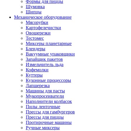
Формы для пиццы
Шумовка
Щипцы
Механическое оборудование
Мясорубки
Картофелечистки
Овощерезки
Тестомес
Миксеры планетарные
Блендеры
Вакуумные упаковщики
Запайщик пакетов
Измельчитель льда
Кофемолки
Куттеры
Кухонные процессоры
Лапшерезка
Машины для пасты
Мукопросеиватели
Наполнители колбасок
Пилы ленточные
Прессы для гамбургеров
Прессы для пиццы
Протирочные машины
Ручные миксеры