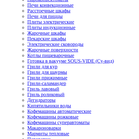
Печи конвекционные
Расстоечные шкафы
Печи для пиццы
Плиты электрические
Плиты индукционные
Жарочные шкафы
Пекарские шкафы
Электрические сковороды
Жарочные поверхности
Котлы пищеварочные
Готовка в вакууме SOUS-VIDE (Су-вид)
Грили для кур
Грили для шаурмы
Грили прижимные
Грили-саламандер
Гриль лавовый
Гриль роликовый
Дегидраторы
Кипятильники воды
Кофемашины автоматические
Кофемашины рожковые
Кофемашины суперавтоматы
Макароноварки
Мармиты тепловые