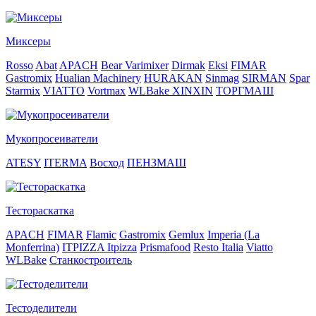
Миксеры
Rosso
Abat
APACH
Bear Varimixer
Dirmak
Eksi
FIMAR
Gastromix
Hualian Machinery
HURAKAN
Sinmag
SIRMAN
Spar
Starmix
VIATTO
Vortmax
WLBake
XINXIN
ТОРГМАШ
Мукопросеиватели
ATESY
ITERMA
Восход
ПЕНЗМАШ
Тестораскатка
APACH
FIMAR
Flamic
Gastromix
Gemlux
Imperia (La
Monferrina)
ITPIZZA
Itpizza
Prismafood
Resto Italia
Viatto
WLBake
Станкостроитель
Тестоделители