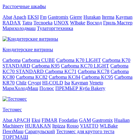
Расстоечные шкафы
Abat
Apach
EKSI
Fm
Gastromix
Gierre
Hurakan
Iterma
Kayman
RADAX
Tatra
Tecnoeka
UNOX
Wlbake
Восход
Гриль Мастер
Марихолодмаш
Тулаторгтехника
Кондитерские витрины
Carboma
Carboma CUBE
Carboma K70 LIGHT
Carboma K70
STANDARD
Carboma K95
Carboma KC70 LIGHT
Carboma
KC70 STANDARD
Carboma KC71
Carboma KC78
Carboma
KC80
Carboma KC82
Carboma KC84
Carboma KC95
Carboma
KR70
Chilz
Cryspi
HI-COLD
Isa
Kayman
Veneto
МариХолодМаш
Полюс
ПРЕМЬЕР Куба Bakery
Тестомес
Abat
APACH
Eksi
FIMAR
Foodatlas
GAM
Gastromix
Hualian
Machinery
HURAKAN
Itpizza
Rosso
VIATTO
WLBake
ПензМаш
Сарапульский
Тестомес для крутого теста
ТОРГМАШ