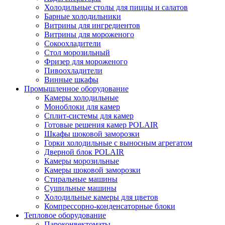
Холодильные столы для пиццы и салатов
Барные холодильники
Витрины для ингредиентов
Витрины для мороженого
Сокоохладители
Стол морозильный
Фризер для мороженого
Пивоохладители
Винные шкафы
Промышленное оборудование
Камеры холодильные
Моноблоки для камер
Сплит-системы для камер
Готовые решения камер POLAIR
Шкафы шоковой заморозки
Горки холодильные с выносным агрегатом
Дверной блок POLAIR
Камеры морозильные
Камеры шоковой заморозки
Стиральные машины
Сушильные машины
Холодильные камеры для цветов
Компрессорно-конденсаторные блоки
Тепловое оборудование
Пароконвектоматы