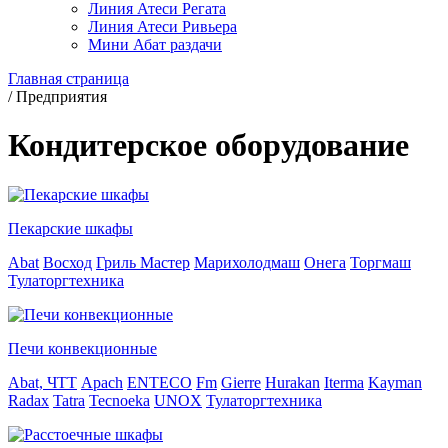
Линия Атеси Регата
Линия Атеси Ривьера
Мини Абат раздачи
Главная страница
/
Предприятия
Кондитерское оборудование
Пекарские шкафы
Abat
Восход
Гриль Мастер
Марихолодмаш
Онега
Торгмаш
Тулаторгтехника
Печи конвекционные
Abat, ЧТТ
Apach
ENTECO
Fm
Gierre
Hurakan
Iterma
Kayman
Radax
Tatra
Tecnoeka
UNOX
Тулаторгтехника