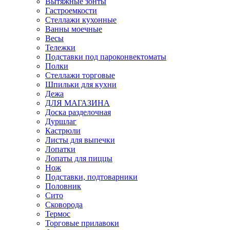
Вытяжные зонты
Гастроемкости
Стеллажи кухонные
Ванны моечные
Весы
Тележки
Подставки под пароконвектоматы
Полки
Стеллажи торговые
Шпильки для кухни
Дежа
ДЛЯ МАГАЗИНА
Доска разделочная
Дуршлаг
Кастрюли
Листы для выпечки
Лопатки
Лопаты для пиццы
Нож
Подставки, подтоварники
Половник
Сито
Сковорода
Термос
Торговые прилавоки