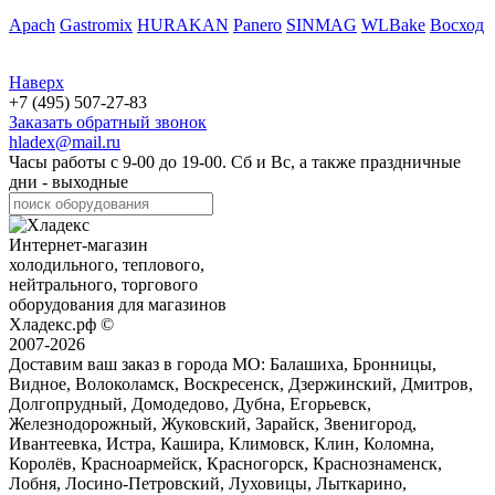
Apach
Gastromix
HURAKAN
Panero
SINMAG
WLBake
Восход
Наверх
+7 (495) 507-27-83
Заказать обратный звонок
hladex@mail.ru
Часы работы с
9-00
до
19-00
. Сб и Вс, а также праздничные
дни - выходные
Интернет-магазин
холодильного, теплового,
нейтрального, торгового
оборудования для магазинов
Хладекс.рф ©
2007-2026
Доставим ваш заказ в города МО:
Балашиха, Бронницы,
Видное, Волоколамск, Воскресенск, Дзержинский, Дмитров,
Долгопрудный, Домодедово, Дубна, Егорьевск,
Железнодорожный, Жуковский, Зарайск, Звенигород,
Ивантеевка, Истра, Кашира, Климовск, Клин, Коломна,
Королёв, Красноармейск, Красногорск, Краснознаменск,
Лобня, Лосино-Петровский, Луховицы, Лыткарино,