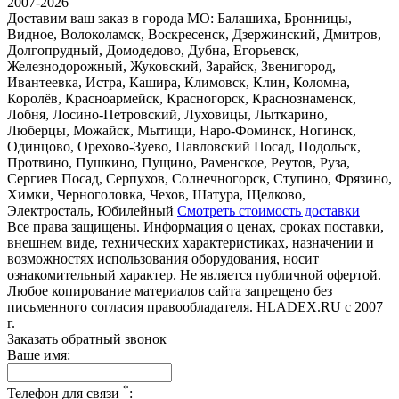
2007-2026
Доставим ваш заказ в города МО:
Балашиха, Бронницы,
Видное, Волоколамск, Воскресенск, Дзержинский, Дмитров,
Долгопрудный, Домодедово, Дубна, Егорьевск,
Железнодорожный, Жуковский, Зарайск, Звенигород,
Ивантеевка, Истра, Кашира, Климовск, Клин, Коломна,
Королёв, Красноармейск, Красногорск, Краснознаменск,
Лобня, Лосино-Петровский, Луховицы, Лыткарино,
Люберцы, Можайск, Мытищи, Наро-Фоминск, Ногинск,
Одинцово, Орехово-Зуево, Павловский Посад, Подольск,
Протвино, Пушкино, Пущино, Раменское, Реутов, Руза,
Сергиев Посад, Серпухов, Солнечногорск, Ступино, Фрязино,
Химки, Черноголовка, Чехов, Шатура, Щелково,
Электросталь, Юбилейный
Смотреть стоимость доставки
Все права защищены. Информация о ценах, сроках поставки,
внешнем виде, технических характеристиках, назначении и
возможностях использования оборудования, носит
ознакомительный характер. Не является публичной офертой.
Любое копирование материалов сайта запрещено без
письменного согласия правообладателя. HLADEX.RU c 2007
г.
Заказать обратный звонок
Ваше имя:
*
Телефон для связи
: