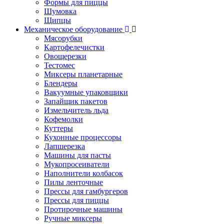
Формы для пиццы
Шумовка
Щипцы
Механическое оборудование
Мясорубки
Картофелечистки
Овощерезки
Тестомес
Миксеры планетарные
Блендеры
Вакуумные упаковщики
Запайщик пакетов
Измельчитель льда
Кофемолки
Куттеры
Кухонные процессоры
Лапшерезка
Машины для пасты
Мукопросеиватели
Наполнители колбасок
Пилы ленточные
Прессы для гамбургеров
Прессы для пиццы
Протирочные машины
Ручные миксеры