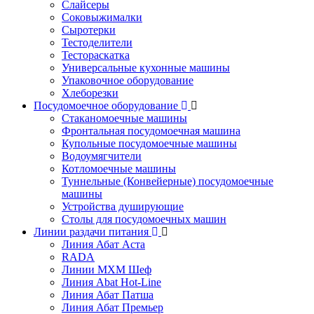
Слайсеры
Соковыжималки
Сыротерки
Тестоделители
Тестораскатка
Универсальные кухонные машины
Упаковочное оборудование
Хлеборезки
Посудомоечное оборудование
Стаканомоечные машины
Фронтальная посудомоечная машина
Купольные посудомоечные машины
Водоумягчители
Котломоечные машины
Туннельные (Конвейерные) посудомоечные
машины
Устройства душирующие
Столы для посудомоечных машин
Линии раздачи питания
Линия Абат Аста
RADA
Линии МХМ Шеф
Линия Abat Hot-Line
Линия Абат Патша
Линия Абат Премьер