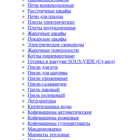
Печи конвекционные
Расстоечные шкафы
Печи для пиццы
Плиты электрические
Плиты индукционные
Жарочные шкафы
Пекарские шкафы
Электрические сковороды
Жарочные поверхности
Котлы пищеварочные
Готовка в вакууме SOUS-VIDE (Су-вид)
Грили для кур
Грили для шаурмы
Грили прижимные
Грили-саламандер
Гриль лавовый
Гриль роликовый
Дегидраторы
Кипятильники воды
Кофемашины автоматические
Кофемашины рожковые
Кофемашины суперавтоматы
Макароноварки
Мармиты тепловые