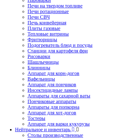
Пароварки
Печи на твердом топливе
Печи ротационные
Печи СВЧ
Печь конвейерная
Плиты газовые
Тепловые витрины
Фритюрницы
Подогреватель блюд и посуды
Станции для картофеля фри
Рисоварки
Шашлычницы
Блинницы
Аппарат для корн-догов
Вафельницы
Аппарат для пончиков
Инсектицидные лампы
Аппараты для сахарной ваты
Пончиковые аппараты
Аппараты для попкорна
Аппарат для хот-догов
Тостеры
Аппарат для варки кукурузы
Нейтральное и инвентарь
Столы производственные