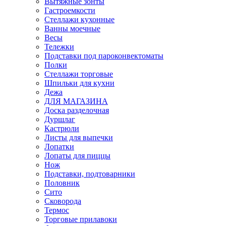
Вытяжные зонты
Гастроемкости
Стеллажи кухонные
Ванны моечные
Весы
Тележки
Подставки под пароконвектоматы
Полки
Стеллажи торговые
Шпильки для кухни
Дежа
ДЛЯ МАГАЗИНА
Доска разделочная
Дуршлаг
Кастрюли
Листы для выпечки
Лопатки
Лопаты для пиццы
Нож
Подставки, подтоварники
Половник
Сито
Сковорода
Термос
Торговые прилавоки