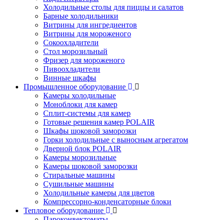
Холодильные столы для пиццы и салатов
Барные холодильники
Витрины для ингредиентов
Витрины для мороженого
Сокоохладители
Стол морозильный
Фризер для мороженого
Пивоохладители
Винные шкафы
Промышленное оборудование
Камеры холодильные
Моноблоки для камер
Сплит-системы для камер
Готовые решения камер POLAIR
Шкафы шоковой заморозки
Горки холодильные с выносным агрегатом
Дверной блок POLAIR
Камеры морозильные
Камеры шоковой заморозки
Стиральные машины
Сушильные машины
Холодильные камеры для цветов
Компрессорно-конденсаторные блоки
Тепловое оборудование
Пароконвектоматы