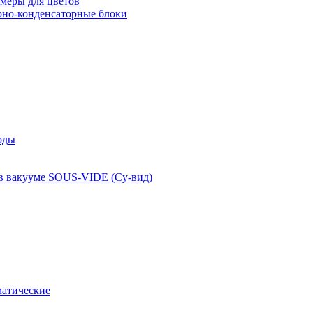
меры для цветов
рно-конденсаторные блоки
оды
 в вакууме SOUS-VIDE (Су-вид)
атические