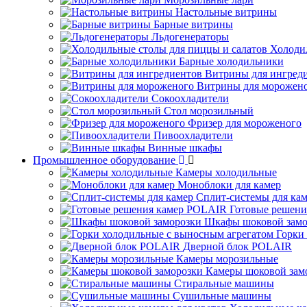
Настольные витрины
Барные витрины
Льдогенераторы
Холоди
Барные холодильники
Витрины для ингред
Витрины для морожен
Сокоохладители
Стол морозильный
Фризер для мороженого
Пивоохладители
Винные шкафы
Промышленное оборудование
Камеры холодильные
Моноблоки для камер
Сплит-системы для ка
Готовые решен
Шкафы шоковой замо
Горки
Дверной блок POLAIR
Камеры морозильные
Камеры шоковой зам
Стиральные машины
Сушильные машины