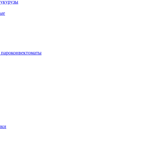
кукурузы
ые
 пароконвектоматы
ики