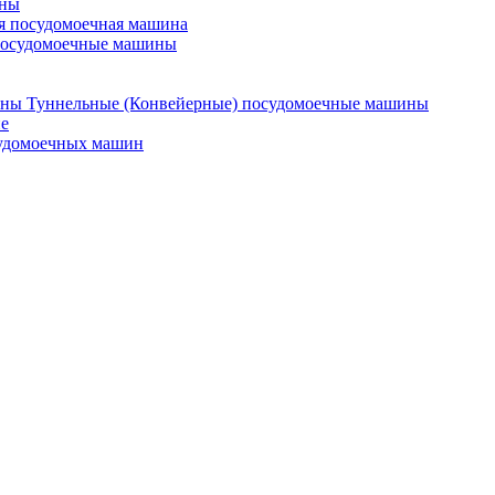
ины
я посудомоечная машина
посудомоечные машины
Туннельные (Конвейерные) посудомоечные машины
е
судомоечных машин