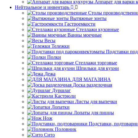
Аппарат для варки 
Нейтральное и инвентарь
Столы производственн
Вытяжные зонты
Гастроемкости
Стеллажи кухонные
Ванны моечные
Весы
Тележки
Подставки под
Полки
Стеллажи торговые
Шпильки для кухни
Дежа
ДЛЯ МАГАЗИНА
Доска разделочная
Дуршлаг
Кастрюли
Листы для выпечки
Лопатки
Лопаты для пиццы
Нож
Подставки, подтоварн
Половник
Сито