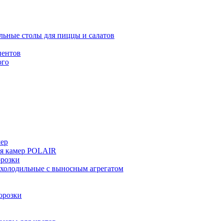
льные столы для пиццы и салатов
иентов
ого
мер
ия камер POLAIR
розки
 холодильные с выносным агрегатом
орозки