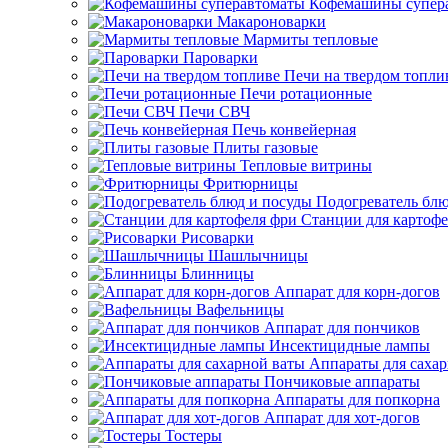
Кофемашины супер
Макароноварки
Мармиты тепловые
Пароварки
Печи на твердом топли
Печи ротационные
Печи СВЧ
Печь конвейерная
Плиты газовые
Тепловые витрины
Фритюрницы
Подогреватель блю
Станции для картофе
Рисоварки
Шашлычницы
Блинницы
Аппарат для корн-догов
Вафельницы
Аппарат для пончиков
Инсектицидные лампы
Аппараты для саха
Пончиковые аппараты
Аппараты для попкорна
Аппарат для хот-догов
Тостеры