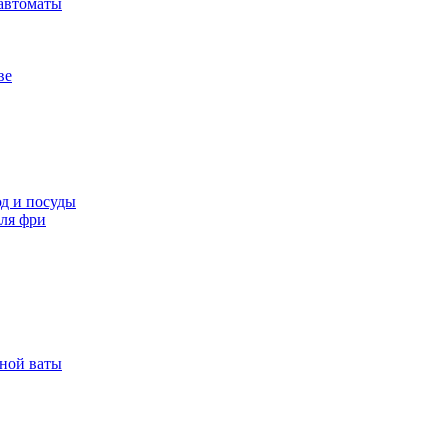
автоматы
ве
д и посуды
ля фри
рной ваты