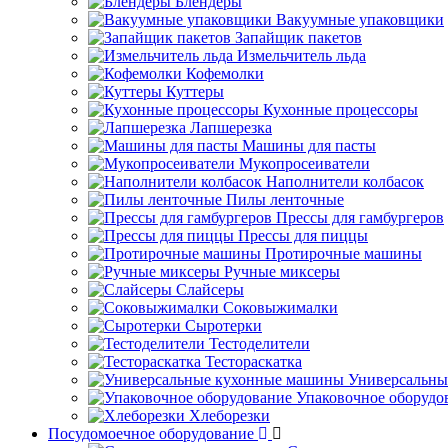
Блендеры
Вакуумные упаковщики
Запайщик пакетов
Измельчитель льда
Кофемолки
Куттеры
Кухонные процессоры
Лапшерезка
Машины для пасты
Мукопросеиватели
Наполнители колбасок
Пилы ленточные
Прессы для гамбургеров
Прессы для пиццы
Протирочные машины
Ручные миксеры
Слайсеры
Соковыжималки
Сыротерки
Тестоделители
Тестораскатка
Универсальны
Упаковочное оборудо
Хлеборезки
Посудомоечное оборудование