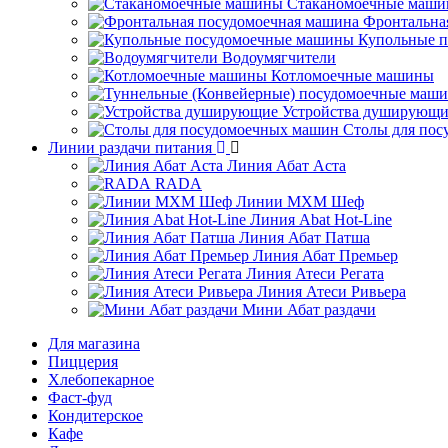
Стаканомоечные маш
Фронтальна
Купольные 
Водоумягчители
Котломоечные машины
Устройства душирующи
Столы для по
Линии раздачи питания
Линия Абат Аста
RADA
Линии МХМ Шеф
Линия Abat Hot-Line
Линия Абат Патша
Линия Абат Премьер
Линия Атеси Регата
Линия Атеси Ривьера
Мини Абат раздачи
Для магазина
Пиццерия
Хлебопекарное
Фаст-фуд
Кондитерское
Кафе