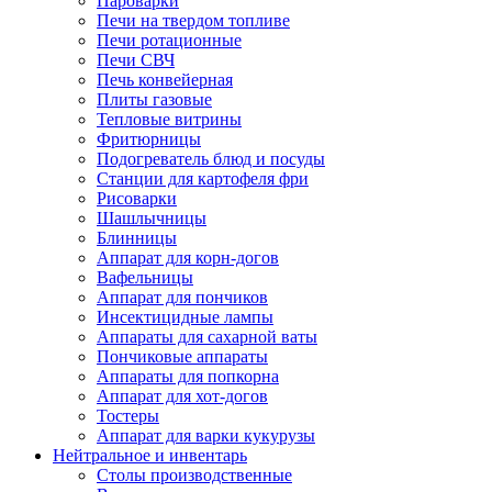
Пароварки
Печи на твердом топливе
Печи ротационные
Печи СВЧ
Печь конвейерная
Плиты газовые
Тепловые витрины
Фритюрницы
Подогреватель блюд и посуды
Станции для картофеля фри
Рисоварки
Шашлычницы
Блинницы
Аппарат для корн-догов
Вафельницы
Аппарат для пончиков
Инсектицидные лампы
Аппараты для сахарной ваты
Пончиковые аппараты
Аппараты для попкорна
Аппарат для хот-догов
Тостеры
Аппарат для варки кукурузы
Нейтральное и инвентарь
Столы производственные