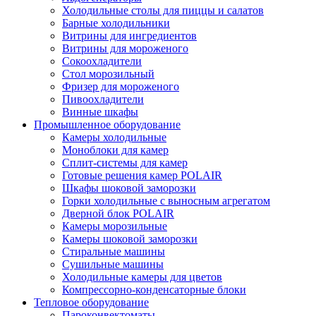
Холодильные столы для пиццы и салатов
Барные холодильники
Витрины для ингредиентов
Витрины для мороженого
Сокоохладители
Стол морозильный
Фризер для мороженого
Пивоохладители
Винные шкафы
Промышленное оборудование
Камеры холодильные
Моноблоки для камер
Сплит-системы для камер
Готовые решения камер POLAIR
Шкафы шоковой заморозки
Горки холодильные с выносным агрегатом
Дверной блок POLAIR
Камеры морозильные
Камеры шоковой заморозки
Стиральные машины
Сушильные машины
Холодильные камеры для цветов
Компрессорно-конденсаторные блоки
Тепловое оборудование
Пароконвектоматы