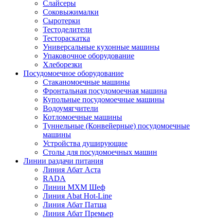
Слайсеры
Соковыжималки
Сыротерки
Тестоделители
Тестораскатка
Универсальные кухонные машины
Упаковочное оборудование
Хлеборезки
Посудомоечное оборудование
Стаканомоечные машины
Фронтальная посудомоечная машина
Купольные посудомоечные машины
Водоумягчители
Котломоечные машины
Туннельные (Конвейерные) посудомоечные
машины
Устройства душирующие
Столы для посудомоечных машин
Линии раздачи питания
Линия Абат Аста
RADA
Линии МХМ Шеф
Линия Abat Hot-Line
Линия Абат Патша
Линия Абат Премьер