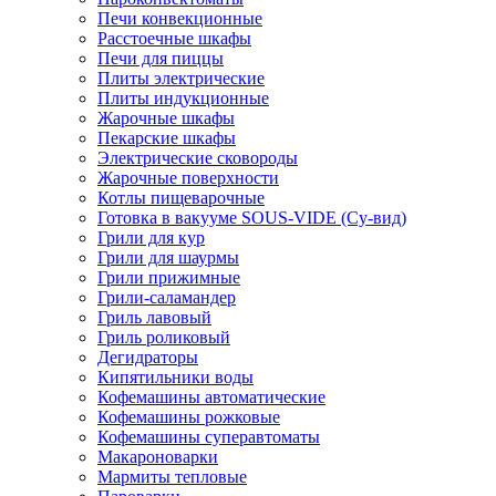
Печи конвекционные
Расстоечные шкафы
Печи для пиццы
Плиты электрические
Плиты индукционные
Жарочные шкафы
Пекарские шкафы
Электрические сковороды
Жарочные поверхности
Котлы пищеварочные
Готовка в вакууме SOUS-VIDE (Су-вид)
Грили для кур
Грили для шаурмы
Грили прижимные
Грили-саламандер
Гриль лавовый
Гриль роликовый
Дегидраторы
Кипятильники воды
Кофемашины автоматические
Кофемашины рожковые
Кофемашины суперавтоматы
Макароноварки
Мармиты тепловые