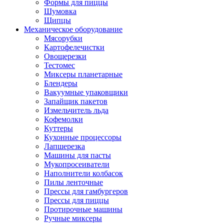
Формы для пиццы
Шумовка
Щипцы
Механическое оборудование
Мясорубки
Картофелечистки
Овощерезки
Тестомес
Миксеры планетарные
Блендеры
Вакуумные упаковщики
Запайщик пакетов
Измельчитель льда
Кофемолки
Куттеры
Кухонные процессоры
Лапшерезка
Машины для пасты
Мукопросеиватели
Наполнители колбасок
Пилы ленточные
Прессы для гамбургеров
Прессы для пиццы
Протирочные машины
Ручные миксеры