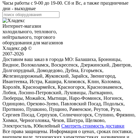
Часы работы с
9-00
до
19-00
. Сб и Вс, а также праздничные
дни - выходные
Интернет-магазин
холодильного, теплового,
нейтрального, торгового
оборудования для магазинов
Хладекс.рф ©
2007-2026
Доставим ваш заказ в города МО:
Балашиха, Бронницы,
Видное, Волоколамск, Воскресенск, Дзержинский, Дмитров,
Долгопрудный, Домодедово, Дубна, Егорьевск,
Железнодорожный, Жуковский, Зарайск, Звенигород,
Ивантеевка, Истра, Кашира, Климовск, Клин, Коломна,
Королёв, Красноармейск, Красногорск, Краснознаменск,
Лобня, Лосино-Петровский, Луховицы, Лыткарино,
Люберцы, Можайск, Мытищи, Наро-Фоминск, Ногинск,
Одинцово, Орехово-Зуево, Павловский Посад, Подольск,
Протвино, Пушкино, Пущино, Раменское, Реутов, Руза,
Сергиев Посад, Серпухов, Солнечногорск, Ступино, Фрязино,
Химки, Черноголовка, Чехов, Шатура, Щелково,
Электросталь, Юбилейный
Смотреть стоимость доставки
Все права защищены. Информация о ценах, сроках поставки,
внешнем виде, технических характеристиках, назначении и