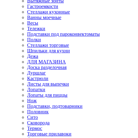
Вытяжные зонты
Гастроемкости
Стеллажи кухонные
Ванны моечные
Весы
Тележки
Подставки под пароконвектоматы
Полки
Стеллажи торговые
Шпильки для кухни
Дежа
ДЛЯ МАГАЗИНА
Доска разделочная
Дуршлаг
Кастрюли
Листы для выпечки
Лопатки
Лопаты для пиццы
Нож
Подставки, подтоварники
Половник
Сито
Сковорода
Термос
Торговые прилавоки