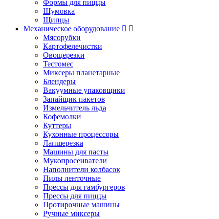
Формы для пиццы
Шумовка
Щипцы
Механическое оборудование
Мясорубки
Картофелечистки
Овощерезки
Тестомес
Миксеры планетарные
Блендеры
Вакуумные упаковщики
Запайщик пакетов
Измельчитель льда
Кофемолки
Куттеры
Кухонные процессоры
Лапшерезка
Машины для пасты
Мукопросеиватели
Наполнители колбасок
Пилы ленточные
Прессы для гамбургеров
Прессы для пиццы
Протирочные машины
Ручные миксеры