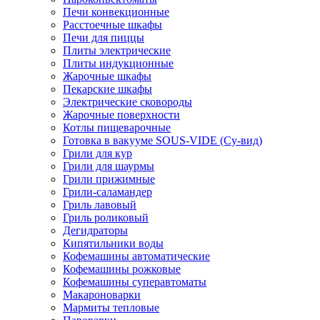
Печи конвекционные
Расстоечные шкафы
Печи для пиццы
Плиты электрические
Плиты индукционные
Жарочные шкафы
Пекарские шкафы
Электрические сковороды
Жарочные поверхности
Котлы пищеварочные
Готовка в вакууме SOUS-VIDE (Су-вид)
Грили для кур
Грили для шаурмы
Грили прижимные
Грили-саламандер
Гриль лавовый
Гриль роликовый
Дегидраторы
Кипятильники воды
Кофемашины автоматические
Кофемашины рожковые
Кофемашины суперавтоматы
Макароноварки
Мармиты тепловые