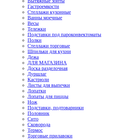
Вытяжные зонты
Гастроемкости
Стеллажи кухонные
Ванны моечные
Весы
Тележки
Подставки под пароконвектоматы
Полки
Стеллажи торговые
Шпильки для кухни
Дежа
ДЛЯ МАГАЗИНА
Доска разделочная
Дуршлаг
Кастрюли
Листы для выпечки
Лопатки
Лопаты для пиццы
Нож
Подставки, подтоварники
Половник
Сито
Сковорода
Термос
Торговые прилавоки