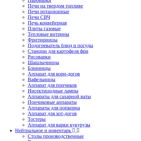
Пароварки
Печи на твердом топливе
Печи ротационные
Печи СВЧ
Печь конвейерная
Плиты газовые
Тепловые витрины
Фритюрницы
Подогреватель блюд и посуды
Станции для картофеля фри
Рисоварки
Шашлычницы
Блинницы
Аппарат для корн-догов
Вафельницы
Аппарат для пончиков
Инсектицидные лампы
Аппараты для сахарной ваты
Пончиковые аппараты
Аппараты для попкорна
Аппарат для хот-догов
Тостеры
Аппарат для варки кукурузы
Нейтральное и инвентарь
Столы производственные