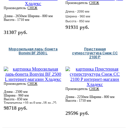
Производитель:
СНЕЖ
Производитель:
СНЕЖ
Длина - 2090 мм
Длина - 2650мм Ширина - 800 мм
Ширина - 960 мм
Высота - 1710 мм
Высота - 850 мм
Температура +10 до 0 или -18 до -25
91931 руб.
С корзинами
31307 руб.
Морозильная ларь-бонета
Пристенная
Bonvini BF 2500 L
суперструктура Снеж CC
2100 P
Производитель:
СНЕЖ
Производитель:
СНЕЖ
Длина - 2500 мм
Ширина - 960 мм
Длина - 2250мм Ширина - 800 мм
Высота - 850 мм
Высота - 1710 мм
Температура +10 до 0 или -18 до -25
С корзинами
98718 руб.
29596 руб.