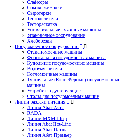
Слайсеры
Соковыжималки
Сыротерки
Тестоделители
Тестораскатка
Универсальные кухонные машины
Упаковочное оборудование
Хлеборезки
Посудомоечное оборудование
Стаканомоечные машины
Фронтальная посудомоечная машина
Купольные посудомоечные машины
Водоумягчители
Котломоечные машины
Туннельные (Конвейерные) посудомоечные
машины
Устройства душирующие
Столы для посудомоечных машин
Линии раздачи питания
Линия Абат Аста
RADA
Линии МХМ Шеф
Линия Abat Hot-Line
Линия Абат Патша
Линия Абат Премьер