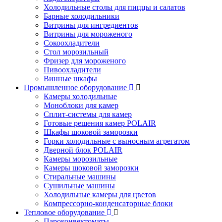
Холодильные столы для пиццы и салатов
Барные холодильники
Витрины для ингредиентов
Витрины для мороженого
Сокоохладители
Стол морозильный
Фризер для мороженого
Пивоохладители
Винные шкафы
Промышленное оборудование
Камеры холодильные
Моноблоки для камер
Сплит-системы для камер
Готовые решения камер POLAIR
Шкафы шоковой заморозки
Горки холодильные с выносным агрегатом
Дверной блок POLAIR
Камеры морозильные
Камеры шоковой заморозки
Стиральные машины
Сушильные машины
Холодильные камеры для цветов
Компрессорно-конденсаторные блоки
Тепловое оборудование
Пароконвектоматы