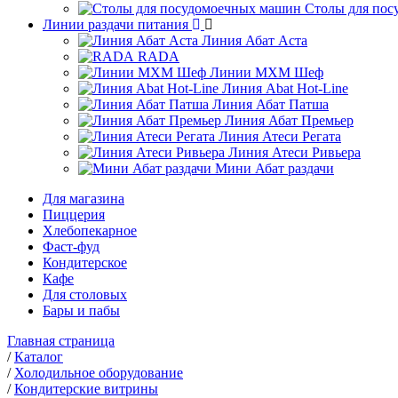
Столы для по
Линии раздачи питания
Линия Абат Аста
RADA
Линии МХМ Шеф
Линия Abat Hot-Line
Линия Абат Патша
Линия Абат Премьер
Линия Атеси Регата
Линия Атеси Ривьера
Мини Абат раздачи
Для магазина
Пиццерия
Хлебопекарное
Фаст-фуд
Кондитерское
Кафе
Для столовых
Бары и пабы
Главная страница
/
Каталог
/
Холодильное оборудование
/
Кондитерские витрины