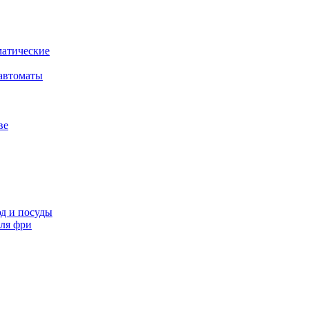
атические
автоматы
ве
д и посуды
ля фри