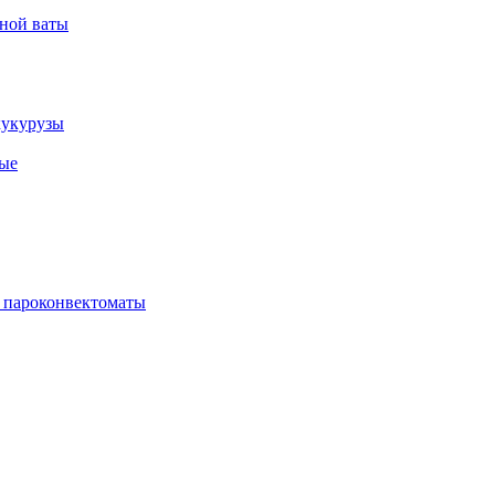
рной ваты
кукурузы
ые
 пароконвектоматы