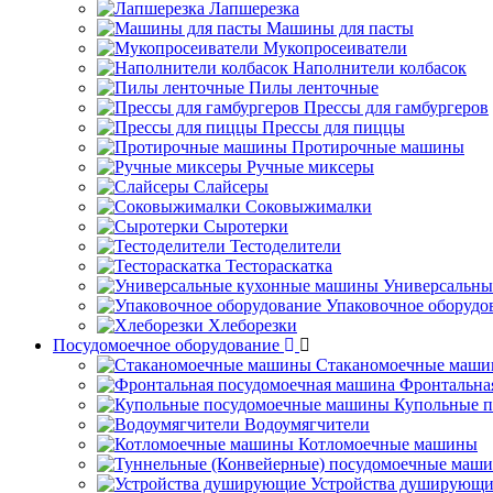
Лапшерезка
Машины для пасты
Мукопросеиватели
Наполнители колбасок
Пилы ленточные
Прессы для гамбургеров
Прессы для пиццы
Протирочные машины
Ручные миксеры
Слайсеры
Соковыжималки
Сыротерки
Тестоделители
Тестораскатка
Универсальны
Упаковочное оборудо
Хлеборезки
Посудомоечное оборудование
Стаканомоечные маш
Фронтальна
Купольные 
Водоумягчители
Котломоечные машины
Устройства душирующи