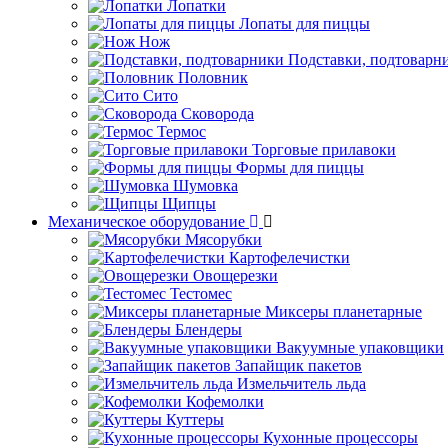
Лопатки
Лопаты для пиццы
Нож
Подставки, подтоварн
Половник
Сито
Сковорода
Термос
Торговые прилавоки
Формы для пиццы
Шумовка
Щипцы
Механическое оборудование
Мясорубки
Картофелечистки
Овощерезки
Тестомес
Миксеры планетарные
Блендеры
Вакуумные упаковщики
Запайщик пакетов
Измельчитель льда
Кофемолки
Куттеры
Кухонные процессоры