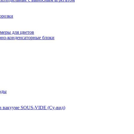
орозки
меры для цветов
рно-конденсаторные блоки
оды
 в вакууме SOUS-VIDE (Су-вид)