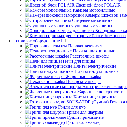
Дверной блок POLAIR
Камеры морозильные
Камеры шоковой зам
Стиральные машины
Сушильные машины
Холодильные ка
Компрессо
Тепловое оборудование
Пароконвектоматы
Печи конвекционные
Расстоечные шкафы
Печи для пиццы
Плиты электрические
Плиты индукционные
Жарочные шкафы
Пекарские шкафы
Электрические сковор
Жарочные поверхности
Котлы пищеварочные
Готовка
Грили для кур
Грили для шаурмы
Грили прижимные
Грили-саламандер