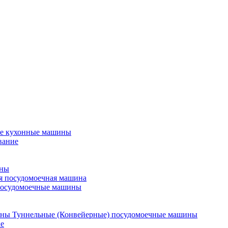
е кухонные машины
вание
ины
я посудомоечная машина
посудомоечные машины
Туннельные (Конвейерные) посудомоечные машины
е