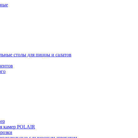
ные
льные столы для пиццы и салатов
иентов
ого
мер
ия камер POLAIR
розки
 холодильные с выносным агрегатом