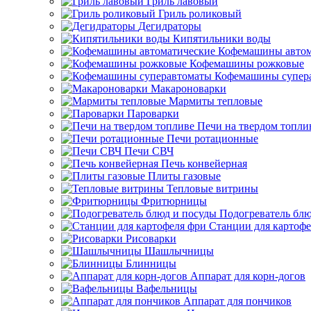
Гриль лавовый
Гриль роликовый
Дегидраторы
Кипятильники воды
Кофемашины автом
Кофемашины рожковые
Кофемашины супер
Макароноварки
Мармиты тепловые
Пароварки
Печи на твердом топли
Печи ротационные
Печи СВЧ
Печь конвейерная
Плиты газовые
Тепловые витрины
Фритюрницы
Подогреватель блю
Станции для картофе
Рисоварки
Шашлычницы
Блинницы
Аппарат для корн-догов
Вафельницы
Аппарат для пончиков