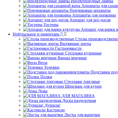
Инсектицидные лампы
Аппараты для саха
Пончиковые аппараты
Аппараты для попкорна
Аппарат для хот-догов
Тостеры
Аппарат для варки 
Нейтральное и инвентарь
Столы производственн
Вытяжные зонты
Гастроемкости
Стеллажи кухонные
Ванны моечные
Весы
Тележки
Подставки под
Полки
Стеллажи торговые
Шпильки для кухни
Дежа
ДЛЯ МАГАЗИНА
Доска разделочная
Дуршлаг
Кастрюли
Листы для выпечки