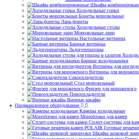
Шкафы комбинирован
Холодильные горки
Бонеты морозильные
Ларь-бонеты
Холодильные столы
Морозильные лари
Настольные витрины
Барные витрины
Льдогенераторы
Холоди
Барные холодильники
Витрины для ингред
Витрины для морожен
Сокоохладители
Стол морозильный
Фризер для мороженого
Пивоохладители
Винные шкафы
Промышленное оборудование
Камеры холодильные
Моноблоки для камер
Сплит-системы для ка
Готовые решен
Шкафы шоковой замо
Горки