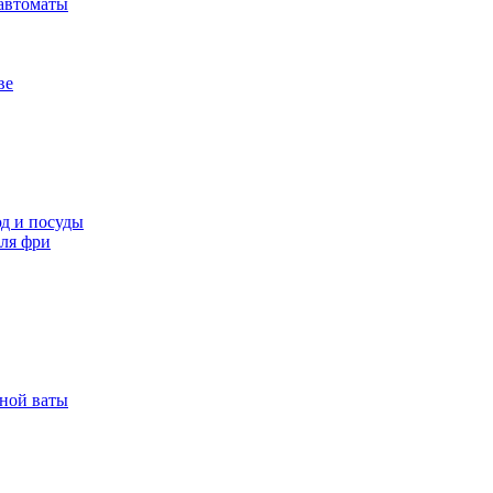
автоматы
ве
д и посуды
ля фри
рной ваты