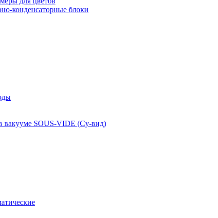
меры для цветов
рно-конденсаторные блоки
оды
 в вакууме SOUS-VIDE (Су-вид)
атические