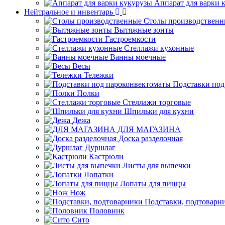
Аппарат для варки 
Нейтральное и инвентарь
Столы производственн
Вытяжные зонты
Гастроемкости
Стеллажи кухонные
Ванны моечные
Весы
Тележки
Подставки под
Полки
Стеллажи торговые
Шпильки для кухни
Дежа
ДЛЯ МАГАЗИНА
Доска разделочная
Дуршлаг
Кастрюли
Листы для выпечки
Лопатки
Лопаты для пиццы
Нож
Подставки, подтоварн
Половник
Сито