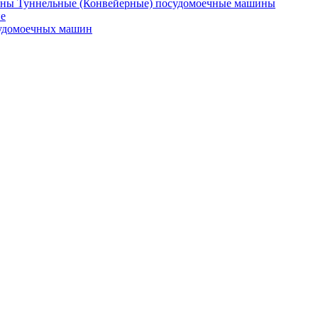
Туннельные (Конвейерные) посудомоечные машины
е
судомоечных машин