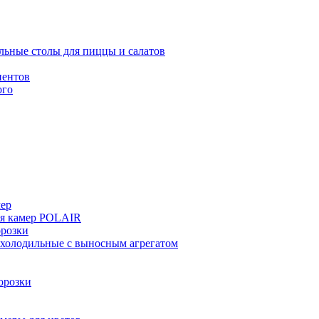
льные столы для пиццы и салатов
иентов
ого
мер
ия камер POLAIR
розки
 холодильные с выносным агрегатом
орозки