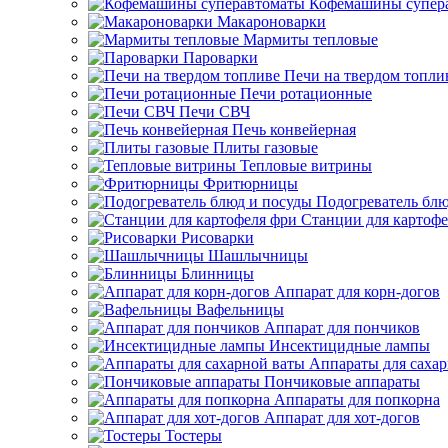
Кофемашины супер
Макароноварки
Мармиты тепловые
Пароварки
Печи на твердом топли
Печи ротационные
Печи СВЧ
Печь конвейерная
Плиты газовые
Тепловые витрины
Фритюрницы
Подогреватель блю
Станции для картофе
Рисоварки
Шашлычницы
Блинницы
Аппарат для корн-догов
Вафельницы
Аппарат для пончиков
Инсектицидные лампы
Аппараты для саха
Пончиковые аппараты
Аппараты для попкорна
Аппарат для хот-догов
Тостеры