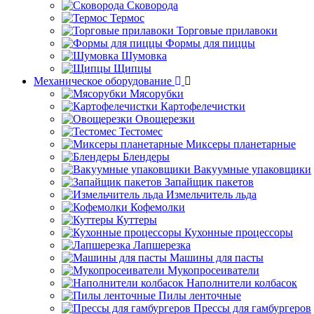
Сковорода
Термос
Торговые прилавоки
Формы для пиццы
Шумовка
Щипцы
Механическое оборудование
Мясорубки
Картофелечистки
Овощерезки
Тестомес
Миксеры планетарные
Блендеры
Вакуумные упаковщики
Запайщик пакетов
Измельчитель льда
Кофемолки
Куттеры
Кухонные процессоры
Лапшерезка
Машины для пасты
Мукопросеиватели
Наполнители колбасок
Пилы ленточные
Прессы для гамбургеров