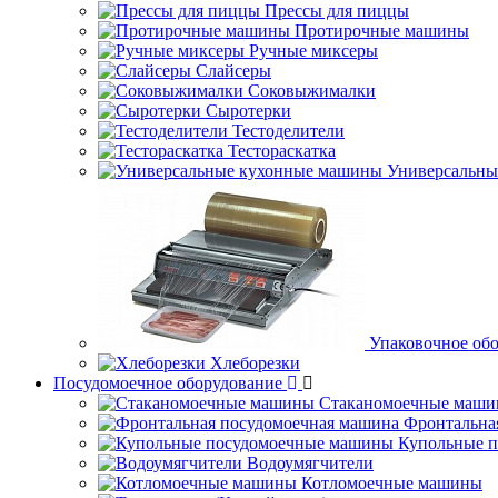
Прессы для пиццы
Протирочные машины
Ручные миксеры
Слайсеры
Соковыжималки
Сыротерки
Тестоделители
Тестораскатка
Универсальны
Упаковочное об
Хлеборезки
Посудомоечное оборудование
Стаканомоечные маш
Фронтальна
Купольные 
Водоумягчители
Котломоечные машины