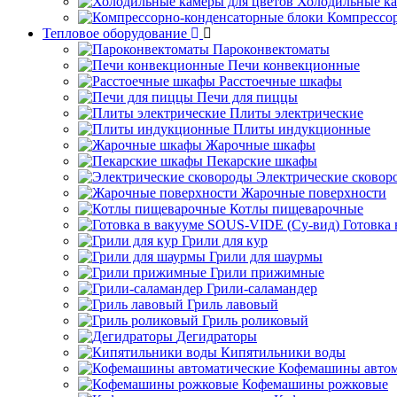
Холодильные ка
Компрессо
Тепловое оборудование
Пароконвектоматы
Печи конвекционные
Расстоечные шкафы
Печи для пиццы
Плиты электрические
Плиты индукционные
Жарочные шкафы
Пекарские шкафы
Электрические сковор
Жарочные поверхности
Котлы пищеварочные
Готовка
Грили для кур
Грили для шаурмы
Грили прижимные
Грили-саламандер
Гриль лавовый
Гриль роликовый
Дегидраторы
Кипятильники воды
Кофемашины автом
Кофемашины рожковые