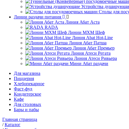
Устройства душирующи
Столы для по
Линии раздачи питания
Линия Абат Аста
RADA
Линии МХМ Шеф
Линия Abat Hot-Line
Линия Абат Патша
Линия Абат Премьер
Линия Атеси Регата
Линия Атеси Ривьера
Мини Абат раздачи
Для магазина
Пиццерия
Хлебопекарное
Фаст-фуд
Кондитерское
Кафе
Для столовых
Бары и пабы
Главная страница
/
Каталог