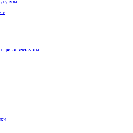
кукурузы
ые
 пароконвектоматы
ики