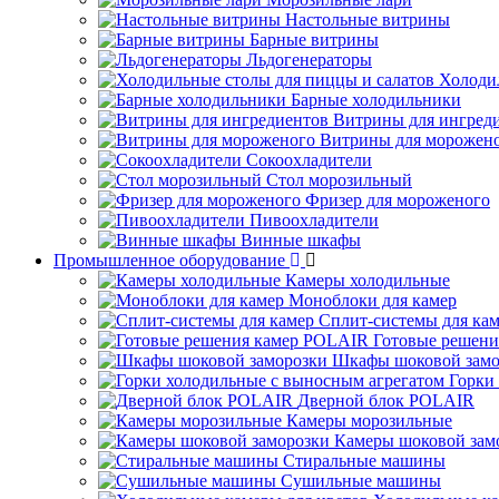
Настольные витрины
Барные витрины
Льдогенераторы
Холоди
Барные холодильники
Витрины для ингред
Витрины для морожен
Сокоохладители
Стол морозильный
Фризер для мороженого
Пивоохладители
Винные шкафы
Промышленное оборудование
Камеры холодильные
Моноблоки для камер
Сплит-системы для ка
Готовые решен
Шкафы шоковой замо
Горки
Дверной блок POLAIR
Камеры морозильные
Камеры шоковой зам
Стиральные машины
Сушильные машины