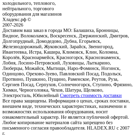
холодильного, теплового,
нейтрального, торгового
оборудования для магазинов
Хладекс.рф ©
2007-2026
Доставим ваш заказ в города МО:
Балашиха, Бронницы,
Видное, Волоколамск, Воскресенск, Дзержинский, Дмитров,
Долгопрудный, Домодедово, Дубна, Егорьевск,
Железнодорожный, Жуковский, Зарайск, Звенигород,
Ивантеевка, Истра, Кашира, Климовск, Клин, Коломна,
Королёв, Красноармейск, Красногорск, Краснознаменск,
Лобня, Лосино-Петровский, Луховицы, Лыткарино,
Люберцы, Можайск, Мытищи, Наро-Фоминск, Ногинск,
Одинцово, Орехово-Зуево, Павловский Посад, Подольск,
Протвино, Пушкино, Пущино, Раменское, Реутов, Руза,
Сергиев Посад, Серпухов, Солнечногорск, Ступино, Фрязино,
Химки, Черноголовка, Чехов, Шатура, Щелково,
Электросталь, Юбилейный
Смотреть стоимость доставки
Все права защищены. Информация о ценах, сроках поставки,
внешнем виде, технических характеристиках, назначении и
возможностях использования оборудования, носит
ознакомительный характер. Не является публичной офертой.
Любое копирование материалов сайта запрещено без
письменного согласия правообладателя. HLADEX.RU c 2007
г.