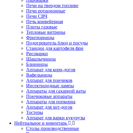
Пароварки
Печи на твердом топливе
Печи ротационные
Печи СВЧ
Печь конвейерная
Плиты газовые
Тепловые витрины
Фритюрницы
Подогреватель блюд и посуды
Станции для картофеля фри
Рисоварки
Шашлычницы
Блинницы
Аппарат для корн-догов
Вафельницы
Аппарат для пончиков
Инсектицидные лампы
Аппараты для сахарной ваты
Пончиковые аппараты
Аппараты для попкорна
Аппарат для хот-догов
Тостеры
Аппарат для варки кукурузы
Нейтральное и инвентарь
Столы производственные