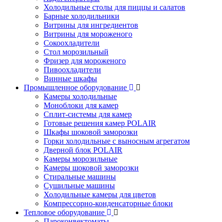
Холодильные столы для пиццы и салатов
Барные холодильники
Витрины для ингредиентов
Витрины для мороженого
Сокоохладители
Стол морозильный
Фризер для мороженого
Пивоохладители
Винные шкафы
Промышленное оборудование
Камеры холодильные
Моноблоки для камер
Сплит-системы для камер
Готовые решения камер POLAIR
Шкафы шоковой заморозки
Горки холодильные с выносным агрегатом
Дверной блок POLAIR
Камеры морозильные
Камеры шоковой заморозки
Стиральные машины
Сушильные машины
Холодильные камеры для цветов
Компрессорно-конденсаторные блоки
Тепловое оборудование
Пароконвектоматы