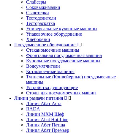
Слайсеры
Соковыжималки
Сыротерки
Тестоделители
Тестораскатка
Универсальные кухонные машины
Упаковочное оборудование
Хлеборезки
Посудомоечное оборудование
Стаканомоечные машины
Фронтальная посудомоечная машина
Купольные посудомоечные машины
Водоумягчители
Котломоечные машины
Туннельные (Конвейерные) посудомоечные
машины
Устройства душирующие
Столы для посудомоечных машин
Линии раздачи питания
Линия Абат Аста
RADA
Линии МХМ Шеф
Линия Abat Hot-Line
Линия Абат Патша
Линия Абат Премьер