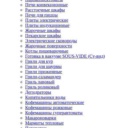
Печи конвекционные
Расстоечные шкафы
Печи для пиццы
Плиты электрические
Плиты индукционные
Жарочные шкафы
Пекарские шкафы
Электрические сковороды
Жарочные поверхности
Котлы пищеварочные
Готовка в вакууме SOUS-VIDE (Су-вид)
Грили для кур
Грили для шаурмы
Грили прижимные
Грили-саламандер
Гриль лавовый
Гриль роликовый
Дегидраторы
Кипятильники воды
Кофемашины автоматические
Кофемашины рожковые
Кофемашины суперавтоматы
Макароноварки
Мармиты тепловые