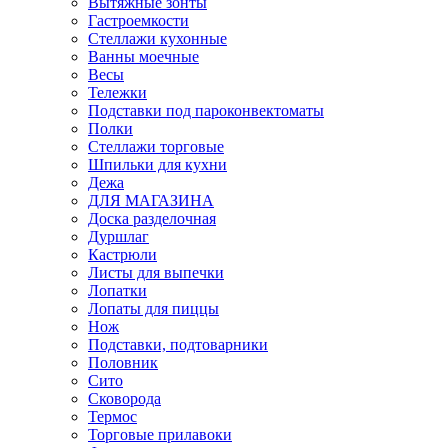
Вытяжные зонты
Гастроемкости
Стеллажи кухонные
Ванны моечные
Весы
Тележки
Подставки под пароконвектоматы
Полки
Стеллажи торговые
Шпильки для кухни
Дежа
ДЛЯ МАГАЗИНА
Доска разделочная
Дуршлаг
Кастрюли
Листы для выпечки
Лопатки
Лопаты для пиццы
Нож
Подставки, подтоварники
Половник
Сито
Сковорода
Термос
Торговые прилавоки