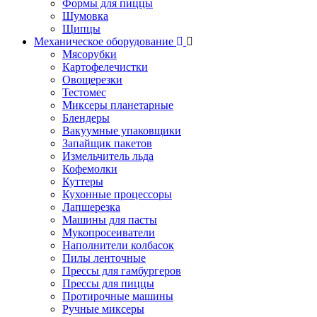
Формы для пиццы
Шумовка
Щипцы
Механическое оборудование
Мясорубки
Картофелечистки
Овощерезки
Тестомес
Миксеры планетарные
Блендеры
Вакуумные упаковщики
Запайщик пакетов
Измельчитель льда
Кофемолки
Куттеры
Кухонные процессоры
Лапшерезка
Машины для пасты
Мукопросеиватели
Наполнители колбасок
Пилы ленточные
Прессы для гамбургеров
Прессы для пиццы
Протирочные машины
Ручные миксеры