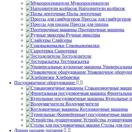
Мукопросеиватели
Наполнители колбасок
Пилы ленточные
Прессы для гамбургеров
Прессы для пиццы
Протирочные машины
Ручные миксеры
Слайсеры
Соковыжималки
Сыротерки
Тестоделители
Тестораскатка
Универсальны
Упаковочное оборудо
Хлеборезки
Посудомоечное оборудование
Стаканомоечные маш
Фронтальна
Купольные 
Водоумягчители
Котломоечные машины
Устройства душирующи
Столы для по
Линии раздачи питания