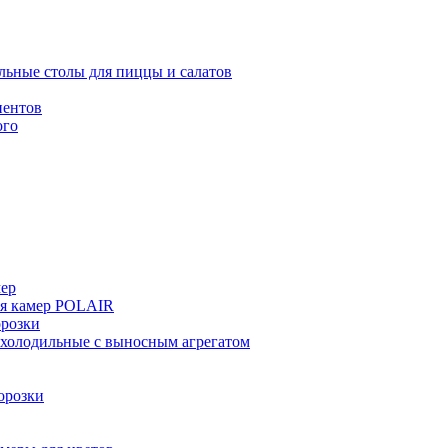
льные столы для пиццы и салатов
иентов
ого
мер
ия камер POLAIR
розки
 холодильные с выносным агрегатом
орозки