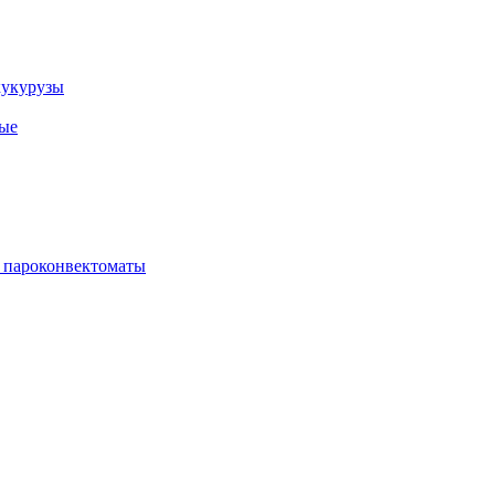
кукурузы
ые
 пароконвектоматы