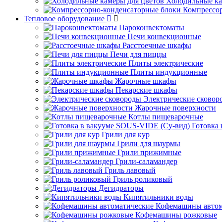
Холодильные ка
Компрессо
Тепловое оборудование
Пароконвектоматы
Печи конвекционные
Расстоечные шкафы
Печи для пиццы
Плиты электрические
Плиты индукционные
Жарочные шкафы
Пекарские шкафы
Электрические сковор
Жарочные поверхности
Котлы пищеварочные
Готовка
Грили для кур
Грили для шаурмы
Грили прижимные
Грили-саламандер
Гриль лавовый
Гриль роликовый
Дегидраторы
Кипятильники воды
Кофемашины автом
Кофемашины рожковые