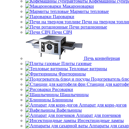
Кофемашины супер
Макароноварки
Мармиты тепловые
Пароварки
Печи на твердом топли
Печи ротационные
Печи СВЧ
Печь конвейерная
Плиты газовые
Тепловые витрины
Фритюрницы
Подогреватель блю
Станции для картофе
Рисоварки
Шашлычницы
Блинницы
Аппарат для корн-догов
Вафельницы
Аппарат для пончиков
Инсектицидные лампы
Аппараты для саха