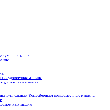
е кухонные машины
вание
ины
я посудомоечная машина
посудомоечные машины
Туннельные (Конвейерные) посудомоечные машины
е
судомоечных машин