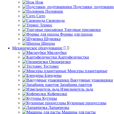
Нож
Подставки, подтоварн
Половник
Сито
Сковорода
Термос
Торговые прилавоки
Формы для пиццы
Шумовка
Щипцы
Механическое оборудование
Мясорубки
Картофелечистки
Овощерезки
Тестомес
Миксеры планетарные
Блендеры
Вакуумные упаковщики
Запайщик пакетов
Измельчитель льда
Кофемолки
Куттеры
Кухонные процессоры
Лапшерезка
Машины для пасты