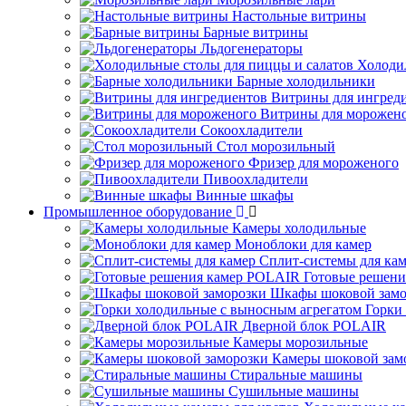
Настольные витрины
Барные витрины
Льдогенераторы
Холоди
Барные холодильники
Витрины для ингред
Витрины для морожен
Сокоохладители
Стол морозильный
Фризер для мороженого
Пивоохладители
Винные шкафы
Промышленное оборудование
Камеры холодильные
Моноблоки для камер
Сплит-системы для ка
Готовые решен
Шкафы шоковой замо
Горки
Дверной блок POLAIR
Камеры морозильные
Камеры шоковой зам
Стиральные машины
Сушильные машины