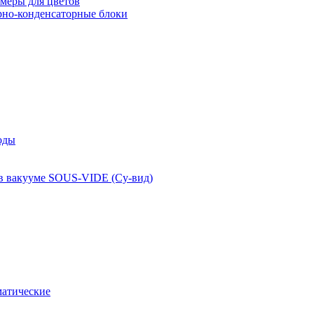
меры для цветов
рно-конденсаторные блоки
оды
 в вакууме SOUS-VIDE (Су-вид)
атические