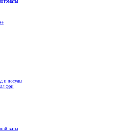
автоматы
ве
д и посуды
ля фри
рной ваты