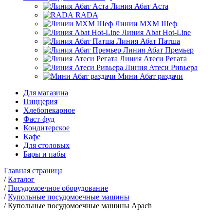
Линия Абат Аста
RADA
Линии МХМ Шеф
Линия Abat Hot-Line
Линия Абат Патша
Линия Абат Премьер
Линия Атеси Регата
Линия Атеси Ривьера
Мини Абат раздачи
Для магазина
Пиццерия
Хлебопекарное
Фаст-фуд
Кондитерское
Кафе
Для столовых
Бары и пабы
Главная страница
/
Каталог
/
Посудомоечное оборудование
/
Купольные посудомоечные машины
/
Купольные посудомоечные машины Apach