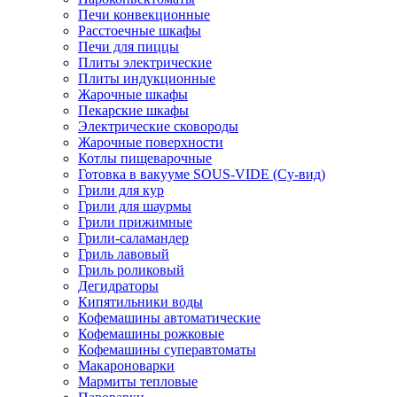
Печи конвекционные
Расстоечные шкафы
Печи для пиццы
Плиты электрические
Плиты индукционные
Жарочные шкафы
Пекарские шкафы
Электрические сковороды
Жарочные поверхности
Котлы пищеварочные
Готовка в вакууме SOUS-VIDE (Су-вид)
Грили для кур
Грили для шаурмы
Грили прижимные
Грили-саламандер
Гриль лавовый
Гриль роликовый
Дегидраторы
Кипятильники воды
Кофемашины автоматические
Кофемашины рожковые
Кофемашины суперавтоматы
Макароноварки
Мармиты тепловые