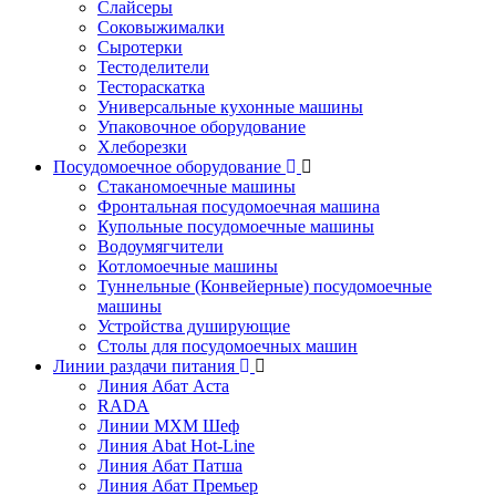
Слайсеры
Соковыжималки
Сыротерки
Тестоделители
Тестораскатка
Универсальные кухонные машины
Упаковочное оборудование
Хлеборезки
Посудомоечное оборудование
Стаканомоечные машины
Фронтальная посудомоечная машина
Купольные посудомоечные машины
Водоумягчители
Котломоечные машины
Туннельные (Конвейерные) посудомоечные
машины
Устройства душирующие
Столы для посудомоечных машин
Линии раздачи питания
Линия Абат Аста
RADA
Линии МХМ Шеф
Линия Abat Hot-Line
Линия Абат Патша
Линия Абат Премьер