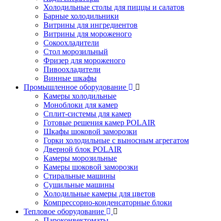
Холодильные столы для пиццы и салатов
Барные холодильники
Витрины для ингредиентов
Витрины для мороженого
Сокоохладители
Стол морозильный
Фризер для мороженого
Пивоохладители
Винные шкафы
Промышленное оборудование
Камеры холодильные
Моноблоки для камер
Сплит-системы для камер
Готовые решения камер POLAIR
Шкафы шоковой заморозки
Горки холодильные с выносным агрегатом
Дверной блок POLAIR
Камеры морозильные
Камеры шоковой заморозки
Стиральные машины
Сушильные машины
Холодильные камеры для цветов
Компрессорно-конденсаторные блоки
Тепловое оборудование
Пароконвектоматы