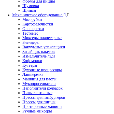
Формы для пиццы
Шумовка
Щипцы
Механическое оборудование
Мясорубки
Картофелечистки
Овощерезки
Тестомес
Миксеры планетарные
Блендеры
Вакуумные упаковщики
Запайщик пакетов
Измельчитель льда
Кофемолки
Куттеры
Кухонные процессоры
Лапшерезка
Машины для пасты
Мукопросеиватели
Наполнители колбасок
Пилы ленточные
Прессы для гамбургеров
Прессы для пиццы
Протирочные машины
Ручные миксеры