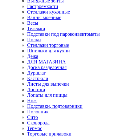
Вытяжные зонты
Гастроемкости
Стеллажи кухонные
Ванны моечные
Весы
Тележки
Подставки под пароконвектоматы
Полки
Стеллажи торговые
Шпильки для кухни
Дежа
ДЛЯ МАГАЗИНА
Доска разделочная
Дуршлаг
Кастрюли
Листы для выпечки
Лопатки
Лопаты для пиццы
Нож
Подставки, подтоварники
Половник
Сито
Сковорода
Термос
Торговые прилавоки