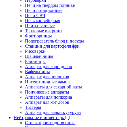
Пароварки
Печи на твердом топливе
Печи ротационные
Печи СВЧ
Печь конвейерная
Плиты газовые
Тепловые витрины
Фритюрницы
Подогреватель блюд и посуды
Станции для картофеля фри
Рисоварки
Шашлычницы
Блинницы
Аппарат для корн-догов
Вафельницы
Аппарат для пончиков
Инсектицидные лампы
Аппараты для сахарной ваты
Пончиковые аппараты
Аппараты для попкорна
Аппарат для хот-догов
Тостеры
Аппарат для варки кукурузы
Нейтральное и инвентарь
Столы производственные