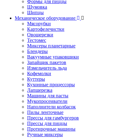
Формы для пиццы
Шумовка
Щипцы
Механическое оборудование
Мясорубки
Картофелечистки
Овощерезки
Тестомес
Миксеры планетарные
Блендеры
Вакуумные упаковщики
Запайщик пакетов
Измельчитель льда
Кофемолки
Куттеры
Кухонные процессоры
Лапшерезка
Машины для пасты
Мукопросеиватели
Наполнители колбасок
Пилы ленточные
Прессы для гамбургеров
Прессы для пиццы
Протирочные машины
Ручные миксеры