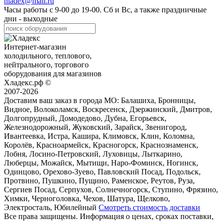
hladex@mail.ru
Часы работы с
9-00
до
19-00
. Сб и Вс, а также праздничные
дни - выходные
Интернет-магазин
холодильного, теплового,
нейтрального, торгового
оборудования для магазинов
Хладекс.рф ©
2007-2026
Доставим ваш заказ в города МО:
Балашиха, Бронницы,
Видное, Волоколамск, Воскресенск, Дзержинский, Дмитров,
Долгопрудный, Домодедово, Дубна, Егорьевск,
Железнодорожный, Жуковский, Зарайск, Звенигород,
Ивантеевка, Истра, Кашира, Климовск, Клин, Коломна,
Королёв, Красноармейск, Красногорск, Краснознаменск,
Лобня, Лосино-Петровский, Луховицы, Лыткарино,
Люберцы, Можайск, Мытищи, Наро-Фоминск, Ногинск,
Одинцово, Орехово-Зуево, Павловский Посад, Подольск,
Протвино, Пушкино, Пущино, Раменское, Реутов, Руза,
Сергиев Посад, Серпухов, Солнечногорск, Ступино, Фрязино,
Химки, Черноголовка, Чехов, Шатура, Щелково,
Электросталь, Юбилейный
Смотреть стоимость доставки
Все права защищены. Информация о ценах, сроках поставки,