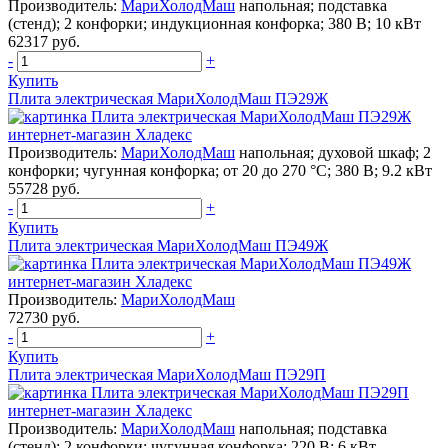
Производитель:
МариХолодМаш
напольная; подставка
(стенд); 2 конфорки; индукционная конфорка; 380 В; 10 кВт
62317 руб.
-
+
Купить
Плита электрическая МариХолодМаш ПЭ29Ж
Производитель:
МариХолодМаш
напольная; духовой шкаф; 2
конфорки; чугунная конфорка; от 20 до 270 °С; 380 В; 9.2 кВт
55728 руб.
-
+
Купить
Плита электрическая МариХолодМаш ПЭ49Ж
Производитель:
МариХолодМаш
72730 руб.
-
+
Купить
Плита электрическая МариХолодМаш ПЭ29П
Производитель:
МариХолодМаш
напольная; подставка
(стенд); 2 конфорки; чугунная конфорка; 220 В; 6 кВт