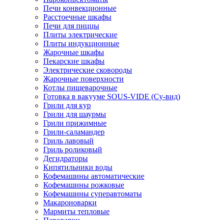
Печи конвекционные
Расстоечные шкафы
Печи для пиццы
Плиты электрические
Плиты индукционные
Жарочные шкафы
Пекарские шкафы
Электрические сковороды
Жарочные поверхности
Котлы пищеварочные
Готовка в вакууме SOUS-VIDE (Су-вид)
Грили для кур
Грили для шаурмы
Грили прижимные
Грили-саламандер
Гриль лавовый
Гриль роликовый
Дегидраторы
Кипятильники воды
Кофемашины автоматические
Кофемашины рожковые
Кофемашины суперавтоматы
Макароноварки
Мармиты тепловые