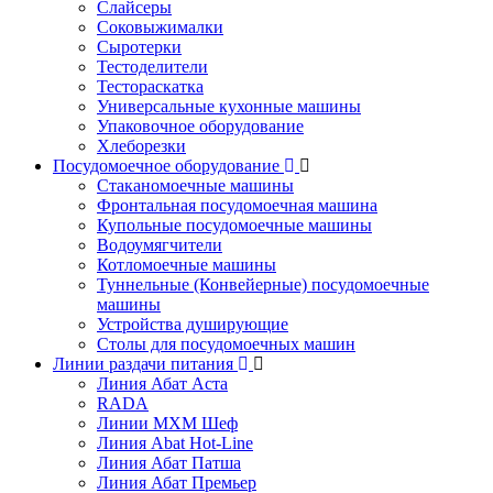
Слайсеры
Соковыжималки
Сыротерки
Тестоделители
Тестораскатка
Универсальные кухонные машины
Упаковочное оборудование
Хлеборезки
Посудомоечное оборудование
Стаканомоечные машины
Фронтальная посудомоечная машина
Купольные посудомоечные машины
Водоумягчители
Котломоечные машины
Туннельные (Конвейерные) посудомоечные
машины
Устройства душирующие
Столы для посудомоечных машин
Линии раздачи питания
Линия Абат Аста
RADA
Линии МХМ Шеф
Линия Abat Hot-Line
Линия Абат Патша
Линия Абат Премьер