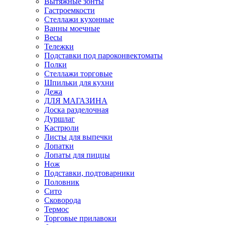
Вытяжные зонты
Гастроемкости
Стеллажи кухонные
Ванны моечные
Весы
Тележки
Подставки под пароконвектоматы
Полки
Стеллажи торговые
Шпильки для кухни
Дежа
ДЛЯ МАГАЗИНА
Доска разделочная
Дуршлаг
Кастрюли
Листы для выпечки
Лопатки
Лопаты для пиццы
Нож
Подставки, подтоварники
Половник
Сито
Сковорода
Термос
Торговые прилавоки