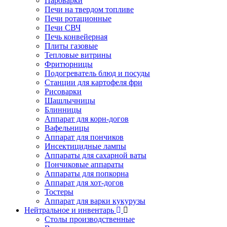
Пароварки
Печи на твердом топливе
Печи ротационные
Печи СВЧ
Печь конвейерная
Плиты газовые
Тепловые витрины
Фритюрницы
Подогреватель блюд и посуды
Станции для картофеля фри
Рисоварки
Шашлычницы
Блинницы
Аппарат для корн-догов
Вафельницы
Аппарат для пончиков
Инсектицидные лампы
Аппараты для сахарной ваты
Пончиковые аппараты
Аппараты для попкорна
Аппарат для хот-догов
Тостеры
Аппарат для варки кукурузы
Нейтральное и инвентарь
Столы производственные