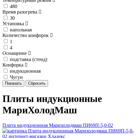
Температурный режим
480
Время разогрева
30
Установка
напольная
Количество конфорок
1
4
Оснащение
подставка (стенд)
Конфорка
индукционная
Чугун
Плиты индукционные
МариХолодМаш
Плита индукционная Марихолодмаш ПИ69П-5,0-02