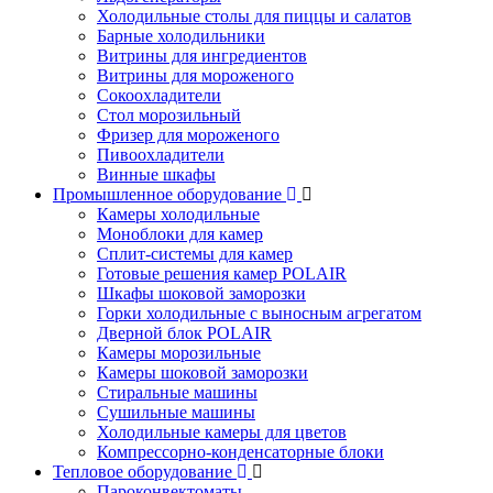
Холодильные столы для пиццы и салатов
Барные холодильники
Витрины для ингредиентов
Витрины для мороженого
Сокоохладители
Стол морозильный
Фризер для мороженого
Пивоохладители
Винные шкафы
Промышленное оборудование
Камеры холодильные
Моноблоки для камер
Сплит-системы для камер
Готовые решения камер POLAIR
Шкафы шоковой заморозки
Горки холодильные с выносным агрегатом
Дверной блок POLAIR
Камеры морозильные
Камеры шоковой заморозки
Стиральные машины
Сушильные машины
Холодильные камеры для цветов
Компрессорно-конденсаторные блоки
Тепловое оборудование
Пароконвектоматы