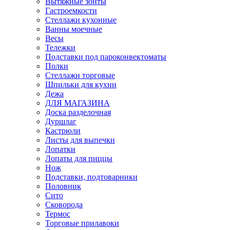
Вытяжные зонты
Гастроемкости
Стеллажи кухонные
Ванны моечные
Весы
Тележки
Подставки под пароконвектоматы
Полки
Стеллажи торговые
Шпильки для кухни
Дежа
ДЛЯ МАГАЗИНА
Доска разделочная
Дуршлаг
Кастрюли
Листы для выпечки
Лопатки
Лопаты для пиццы
Нож
Подставки, подтоварники
Половник
Сито
Сковорода
Термос
Торговые прилавоки