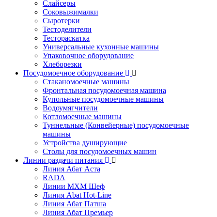
Слайсеры
Соковыжималки
Сыротерки
Тестоделители
Тестораскатка
Универсальные кухонные машины
Упаковочное оборудование
Хлеборезки
Посудомоечное оборудование
Стаканомоечные машины
Фронтальная посудомоечная машина
Купольные посудомоечные машины
Водоумягчители
Котломоечные машины
Туннельные (Конвейерные) посудомоечные
машины
Устройства душирующие
Столы для посудомоечных машин
Линии раздачи питания
Линия Абат Аста
RADA
Линии МХМ Шеф
Линия Abat Hot-Line
Линия Абат Патша
Линия Абат Премьер