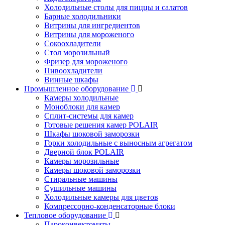
Холодильные столы для пиццы и салатов
Барные холодильники
Витрины для ингредиентов
Витрины для мороженого
Сокоохладители
Стол морозильный
Фризер для мороженого
Пивоохладители
Винные шкафы
Промышленное оборудование
Камеры холодильные
Моноблоки для камер
Сплит-системы для камер
Готовые решения камер POLAIR
Шкафы шоковой заморозки
Горки холодильные с выносным агрегатом
Дверной блок POLAIR
Камеры морозильные
Камеры шоковой заморозки
Стиральные машины
Сушильные машины
Холодильные камеры для цветов
Компрессорно-конденсаторные блоки
Тепловое оборудование
Пароконвектоматы