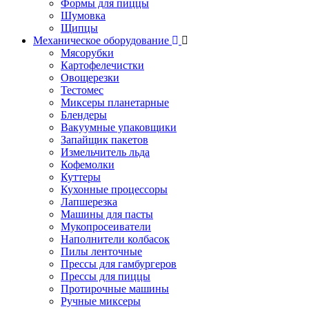
Формы для пиццы
Шумовка
Щипцы
Механическое оборудование
Мясорубки
Картофелечистки
Овощерезки
Тестомес
Миксеры планетарные
Блендеры
Вакуумные упаковщики
Запайщик пакетов
Измельчитель льда
Кофемолки
Куттеры
Кухонные процессоры
Лапшерезка
Машины для пасты
Мукопросеиватели
Наполнители колбасок
Пилы ленточные
Прессы для гамбургеров
Прессы для пиццы
Протирочные машины
Ручные миксеры