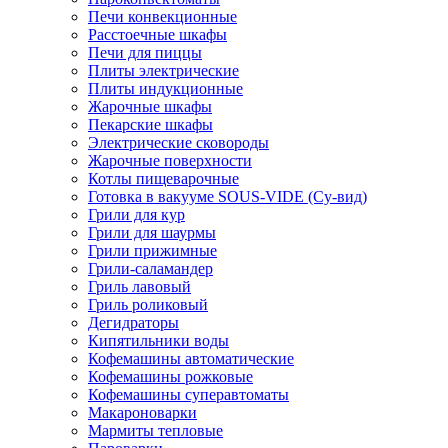
Печи конвекционные
Расстоечные шкафы
Печи для пиццы
Плиты электрические
Плиты индукционные
Жарочные шкафы
Пекарские шкафы
Электрические сковороды
Жарочные поверхности
Котлы пищеварочные
Готовка в вакууме SOUS-VIDE (Су-вид)
Грили для кур
Грили для шаурмы
Грили прижимные
Грили-саламандер
Гриль лавовый
Гриль роликовый
Дегидраторы
Кипятильники воды
Кофемашины автоматические
Кофемашины рожковые
Кофемашины суперавтоматы
Макароноварки
Мармиты тепловые