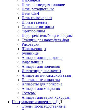
Пароварки
Печи на твердом топливе
Печи ротационные
Печи СВЧ
Печь конвейерная
Плиты газовые
Тепловые витрины
Фритюрницы
Подогреватель блюд и посуды
Станции для картофеля фри
Рисоварки
Шашлычницы
Блинницы
Аппарат для корн-догов
Вафельницы
Аппарат для пончиков
Инсектицидные лампы
Аппараты для сахарной ваты
Пончиковые аппараты
Аппараты для попкорна
Аппарат для хот-догов
Тостеры
Аппарат для варки кукурузы
Нейтральное и инвентарь
Столы производственные