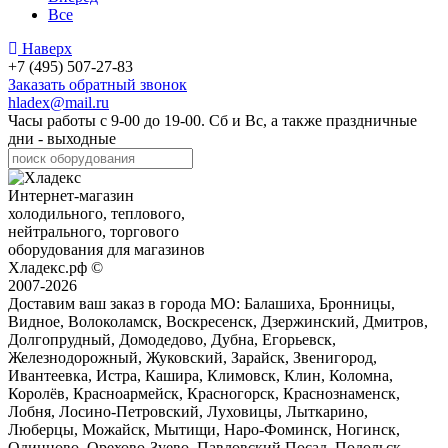
Все
Наверх
+7 (495) 507-27-83
Заказать обратный звонок
hladex@mail.ru
Часы работы с
9-00
до
19-00
. Сб и Вс, а также праздничные
дни - выходные
Интернет-магазин
холодильного, теплового,
нейтрального, торгового
оборудования для магазинов
Хладекс.рф ©
2007-2026
Доставим ваш заказ в города МО:
Балашиха, Бронницы,
Видное, Волоколамск, Воскресенск, Дзержинский, Дмитров,
Долгопрудный, Домодедово, Дубна, Егорьевск,
Железнодорожный, Жуковский, Зарайск, Звенигород,
Ивантеевка, Истра, Кашира, Климовск, Клин, Коломна,
Королёв, Красноармейск, Красногорск, Краснознаменск,
Лобня, Лосино-Петровский, Луховицы, Лыткарино,
Люберцы, Можайск, Мытищи, Наро-Фоминск, Ногинск,
Одинцово, Орехово-Зуево, Павловский Посад, Подольск,