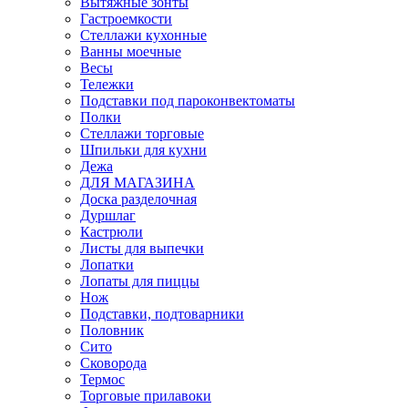
Вытяжные зонты
Гастроемкости
Стеллажи кухонные
Ванны моечные
Весы
Тележки
Подставки под пароконвектоматы
Полки
Стеллажи торговые
Шпильки для кухни
Дежа
ДЛЯ МАГАЗИНА
Доска разделочная
Дуршлаг
Кастрюли
Листы для выпечки
Лопатки
Лопаты для пиццы
Нож
Подставки, подтоварники
Половник
Сито
Сковорода
Термос
Торговые прилавоки