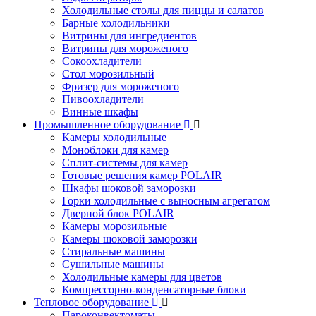
Холодильные столы для пиццы и салатов
Барные холодильники
Витрины для ингредиентов
Витрины для мороженого
Сокоохладители
Стол морозильный
Фризер для мороженого
Пивоохладители
Винные шкафы
Промышленное оборудование
Камеры холодильные
Моноблоки для камер
Сплит-системы для камер
Готовые решения камер POLAIR
Шкафы шоковой заморозки
Горки холодильные с выносным агрегатом
Дверной блок POLAIR
Камеры морозильные
Камеры шоковой заморозки
Стиральные машины
Сушильные машины
Холодильные камеры для цветов
Компрессорно-конденсаторные блоки
Тепловое оборудование
Пароконвектоматы