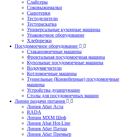
Слайсеры
Соковыжималки
Сыротерки
Тестоделители
Тестораскатка
Универсальные кухонные машины
Упаковочное оборудование
Хлеборезки
Посудомоечное оборудование
Стаканомоечные машины
Фронтальная посудомоечная машина
Купольные посудомоечные машины
Водоумягчители
Котломоечные машины
Туннельные (Конвейерные) посудомоечные
машины
Устройства душирующие
Столы для посудомоечных машин
Линии раздачи питания
Линия Абат Аста
RADA
Линии МХМ Шеф
Линия Abat Hot-Line
Линия Абат Патша
Линия Абат Премьер