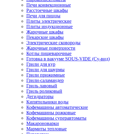
Печи конвекционные
Расстоечные шкафы
Печи для пиццы
Плиты электрические
Плиты индукционные
Жарочные шкафы
Пекарские шкафы
Электрические сковороды
Жарочные поверхности
Котлы пищеварочные
Готовка в вакууме SOUS-VIDE (Су-вид)
Грили для кур
Грили для шаурмы
Грили прижимные
Грили-саламандер
Гриль лавовый
Гриль роликовый
Дегидраторы
Кипятильники воды
Кофемашины автоматические
Кофемашины рожковые
Кофемашины суперавтоматы
Макароноварки
Мармиты тепловые