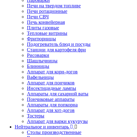
Пароварки
Печи на твердом топливе
Печи ротационные
Печи СВЧ
Печь конвейерная
Плиты газовые
Тепловые витрины
Фритюрницы
Подогреватель блюд и посуды
Станции для картофеля фри
Рисоварки
Шашлычницы
Блинницы
Аппарат для корн-догов
Вафельницы
Аппарат для пончиков
Инсектицидные лампы
Аппараты для сахарной ваты
Пончиковые аппараты
Аппараты для попкорна
Аппарат для хот-догов
Тостеры
Аппарат для варки кукурузы
Нейтральное и инвентарь
Столы производственные