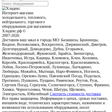
Интернет-магазин
холодильного, теплового,
нейтрального, торгового
оборудования для магазинов
Хладекс.рф ©
2007-2026
Доставим ваш заказ в города МО:
Балашиха, Бронницы,
Видное, Волоколамск, Воскресенск, Дзержинский, Дмитров,
Долгопрудный, Домодедово, Дубна, Егорьевск,
Железнодорожный, Жуковский, Зарайск, Звенигород,
Ивантеевка, Истра, Кашира, Климовск, Клин, Коломна,
Королёв, Красноармейск, Красногорск, Краснознаменск,
Лобня, Лосино-Петровский, Луховицы, Лыткарино,
Люберцы, Можайск, Мытищи, Наро-Фоминск, Ногинск,
Одинцово, Орехово-Зуево, Павловский Посад, Подольск,
Протвино, Пушкино, Пущино, Раменское, Реутов, Руза,
Сергиев Посад, Серпухов, Солнечногорск, Ступино, Фрязино,
Химки, Черноголовка, Чехов, Шатура, Щелково,
Электросталь, Юбилейный
Смотреть стоимость доставки
Все права защищены. Информация о ценах, сроках поставки,
внешнем виде, технических характеристиках, назначении и
возможностях использования оборудования, носит
ознакомительный характер. Не является публичной офертой.