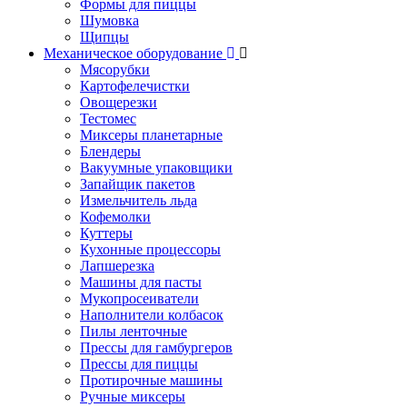
Формы для пиццы
Шумовка
Щипцы
Механическое оборудование
Мясорубки
Картофелечистки
Овощерезки
Тестомес
Миксеры планетарные
Блендеры
Вакуумные упаковщики
Запайщик пакетов
Измельчитель льда
Кофемолки
Куттеры
Кухонные процессоры
Лапшерезка
Машины для пасты
Мукопросеиватели
Наполнители колбасок
Пилы ленточные
Прессы для гамбургеров
Прессы для пиццы
Протирочные машины
Ручные миксеры