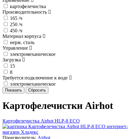
Применение
картофелечистка
Производительность
165 /ч
250 /ч
450 /ч
Материал корпуса
нерж. сталь
Управление
электромеханическое
Загрузка
15
8
Требуется подключение к воде
электромеханическое
Картофелечистки Airhot
Картофелечистка Airhot HLP-8 ECO
Производитель:
Airhot