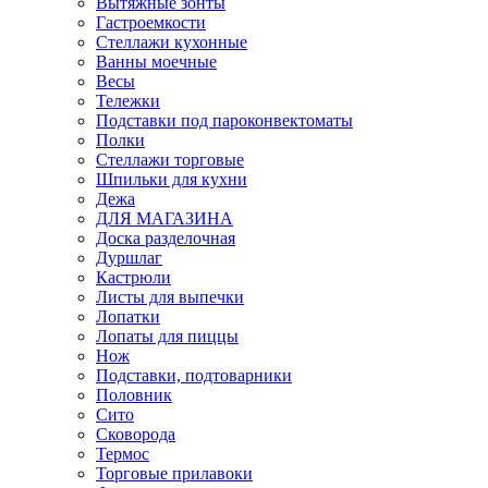
Вытяжные зонты
Гастроемкости
Стеллажи кухонные
Ванны моечные
Весы
Тележки
Подставки под пароконвектоматы
Полки
Стеллажи торговые
Шпильки для кухни
Дежа
ДЛЯ МАГАЗИНА
Доска разделочная
Дуршлаг
Кастрюли
Листы для выпечки
Лопатки
Лопаты для пиццы
Нож
Подставки, подтоварники
Половник
Сито
Сковорода
Термос
Торговые прилавоки