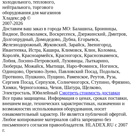
холодильного, теплового,
нейтрального, торгового
оборудования для магазинов
Хладекс.рф ©
2007-2026
Доставим ваш заказ в города МО:
Балашиха, Бронницы,
Видное, Волоколамск, Воскресенск, Дзержинский, Дмитров,
Долгопрудный, Домодедово, Дубна, Егорьевск,
Железнодорожный, Жуковский, Зарайск, Звенигород,
Ивантеевка, Истра, Кашира, Климовск, Клин, Коломна,
Королёв, Красноармейск, Красногорск, Краснознаменск,
Лобня, Лосино-Петровский, Луховицы, Лыткарино,
Люберцы, Можайск, Мытищи, Наро-Фоминск, Ногинск,
Одинцово, Орехово-Зуево, Павловский Посад, Подольск,
Протвино, Пушкино, Пущино, Раменское, Реутов, Руза,
Сергиев Посад, Серпухов, Солнечногорск, Ступино, Фрязино,
Химки, Черноголовка, Чехов, Шатура, Щелково,
Электросталь, Юбилейный
Смотреть стоимость доставки
Все права защищены. Информация о ценах, сроках поставки,
внешнем виде, технических характеристиках, назначении и
возможностях использования оборудования, носит
ознакомительный характер. Не является публичной офертой.
Любое копирование материалов сайта запрещено без
письменного согласия правообладателя. HLADEX.RU c 2007
г.