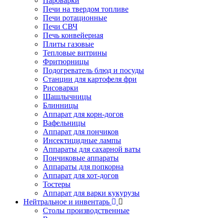
Пароварки
Печи на твердом топливе
Печи ротационные
Печи СВЧ
Печь конвейерная
Плиты газовые
Тепловые витрины
Фритюрницы
Подогреватель блюд и посуды
Станции для картофеля фри
Рисоварки
Шашлычницы
Блинницы
Аппарат для корн-догов
Вафельницы
Аппарат для пончиков
Инсектицидные лампы
Аппараты для сахарной ваты
Пончиковые аппараты
Аппараты для попкорна
Аппарат для хот-догов
Тостеры
Аппарат для варки кукурузы
Нейтральное и инвентарь
Столы производственные