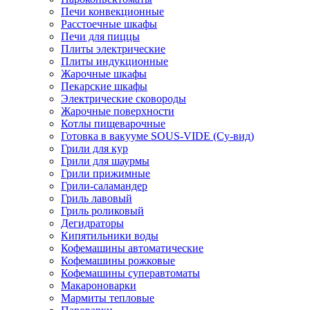
Печи конвекционные
Расстоечные шкафы
Печи для пиццы
Плиты электрические
Плиты индукционные
Жарочные шкафы
Пекарские шкафы
Электрические сковороды
Жарочные поверхности
Котлы пищеварочные
Готовка в вакууме SOUS-VIDE (Су-вид)
Грили для кур
Грили для шаурмы
Грили прижимные
Грили-саламандер
Гриль лавовый
Гриль роликовый
Дегидраторы
Кипятильники воды
Кофемашины автоматические
Кофемашины рожковые
Кофемашины суперавтоматы
Макароноварки
Мармиты тепловые