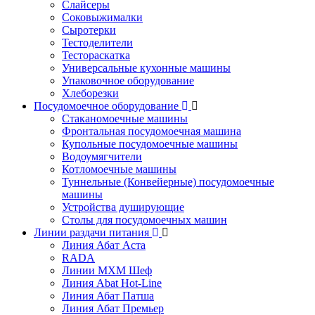
Слайсеры
Соковыжималки
Сыротерки
Тестоделители
Тестораскатка
Универсальные кухонные машины
Упаковочное оборудование
Хлеборезки
Посудомоечное оборудование
Стаканомоечные машины
Фронтальная посудомоечная машина
Купольные посудомоечные машины
Водоумягчители
Котломоечные машины
Туннельные (Конвейерные) посудомоечные
машины
Устройства душирующие
Столы для посудомоечных машин
Линии раздачи питания
Линия Абат Аста
RADA
Линии МХМ Шеф
Линия Abat Hot-Line
Линия Абат Патша
Линия Абат Премьер