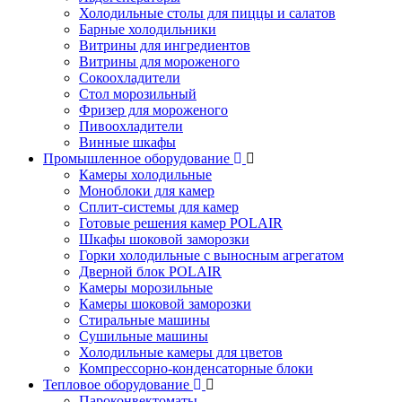
Холодильные столы для пиццы и салатов
Барные холодильники
Витрины для ингредиентов
Витрины для мороженого
Сокоохладители
Стол морозильный
Фризер для мороженого
Пивоохладители
Винные шкафы
Промышленное оборудование
Камеры холодильные
Моноблоки для камер
Сплит-системы для камер
Готовые решения камер POLAIR
Шкафы шоковой заморозки
Горки холодильные с выносным агрегатом
Дверной блок POLAIR
Камеры морозильные
Камеры шоковой заморозки
Стиральные машины
Сушильные машины
Холодильные камеры для цветов
Компрессорно-конденсаторные блоки
Тепловое оборудование
Пароконвектоматы