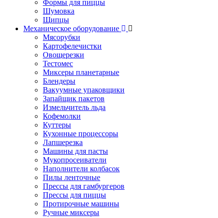
Формы для пиццы
Шумовка
Щипцы
Механическое оборудование
Мясорубки
Картофелечистки
Овощерезки
Тестомес
Миксеры планетарные
Блендеры
Вакуумные упаковщики
Запайщик пакетов
Измельчитель льда
Кофемолки
Куттеры
Кухонные процессоры
Лапшерезка
Машины для пасты
Мукопросеиватели
Наполнители колбасок
Пилы ленточные
Прессы для гамбургеров
Прессы для пиццы
Протирочные машины
Ручные миксеры