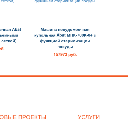
чная Abat
Машина посудомоечная
съемными
купольная Abat МПК-700К-04 с
 сеткой)
функцией стерилизации
посуды
уб.
157973 руб.
3
hladex@mail.ru
к
Часы работы с
9-00
до
19-00
. 
ТОВЫЕ ПРОЕКТЫ
УСЛУГИ
Магазин продуктов
Комплексное оснащение ресторана