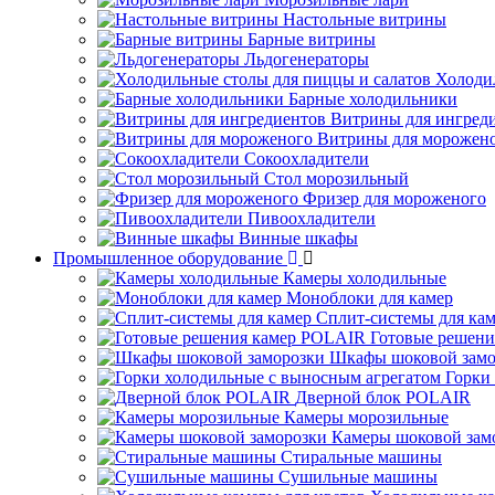
Настольные витрины
Барные витрины
Льдогенераторы
Холоди
Барные холодильники
Витрины для ингред
Витрины для морожен
Сокоохладители
Стол морозильный
Фризер для мороженого
Пивоохладители
Винные шкафы
Промышленное оборудование
Камеры холодильные
Моноблоки для камер
Сплит-системы для ка
Готовые решен
Шкафы шоковой замо
Горки
Дверной блок POLAIR
Камеры морозильные
Камеры шоковой зам
Стиральные машины
Сушильные машины