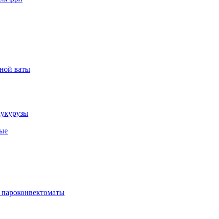
рной ваты
кукурузы
ые
 пароконвектоматы