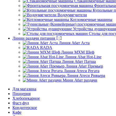
Стаканомоечные маш
Фронтальна
Купольные 
Водоумягчители
Котломоечные машины
Устройства душирующи
Столы для по
Линии раздачи питания
Линия Абат Аста
RADA
Линии МХМ Шеф
Линия Abat Hot-Line
Линия Абат Патша
Линия Абат Премьер
Линия Атеси Регата
Линия Атеси Ривьера
Мини Абат раздачи
Для магазина
Пиццерия
Хлебопекарное
Фаст-фуд
Кондитерское
Кафе