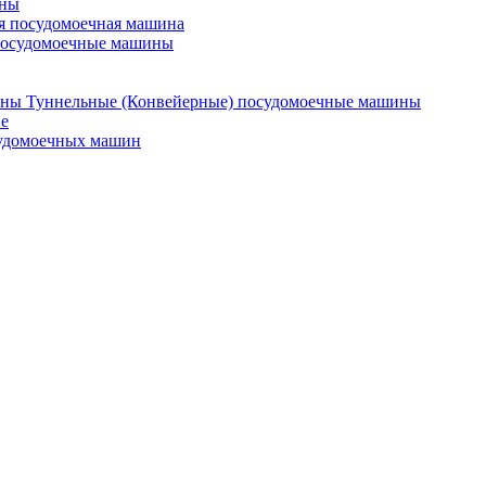
ины
я посудомоечная машина
посудомоечные машины
Туннельные (Конвейерные) посудомоечные машины
е
судомоечных машин