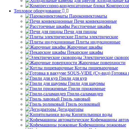
Холодильные ка
Компрессо
Тепловое оборудование
Пароконвектоматы
Печи конвекционные
Расстоечные шкафы
Печи для пиццы
Плиты электрические
Плиты индукционные
Жарочные шкафы
Пекарские шкафы
Электрические сковор
Жарочные поверхности
Котлы пищеварочные
Готовка
Грили для кур
Грили для шаурмы
Грили прижимные
Грили-саламандер
Гриль лавовый
Гриль роликовый
Дегидраторы
Кипятильники воды
Кофемашины автом
Кофемашины рожковые