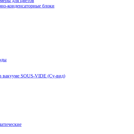
меры для цветов
рно-конденсаторные блоки
оды
 в вакууме SOUS-VIDE (Су-вид)
атические