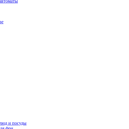
автоматы
ве
люд и посуды
ля фри