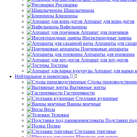
Рисоварки
Шашлычницы
Блинницы
Аппарат для корн-догов
Вафельницы
Аппарат для пончиков
Инсектицидные лампы
Аппараты для саха
Пончиковые аппараты
Аппараты для попкорна
Аппарат для хот-догов
Тостеры
Аппарат для варки 
Нейтральное и инвентарь
Столы производственн
Вытяжные зонты
Гастроемкости
Стеллажи кухонные
Ванны моечные
Весы
Тележки
Подставки под
Полки
Стеллажи торговые
Шпильки для кухни