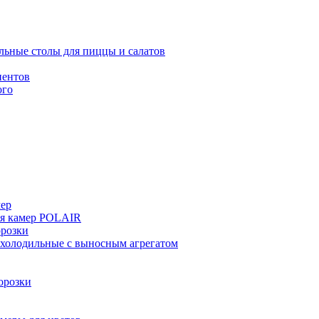
льные столы для пиццы и салатов
иентов
ого
мер
ия камер POLAIR
розки
 холодильные с выносным агрегатом
орозки