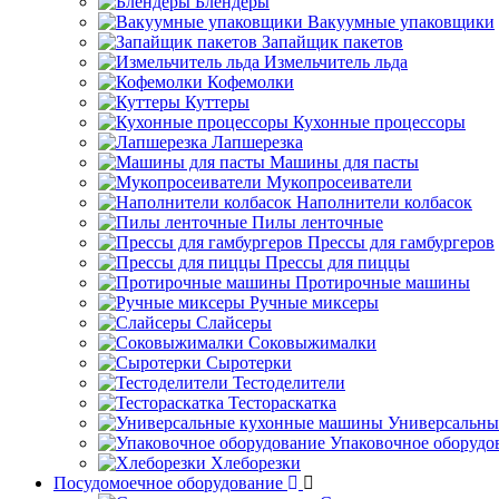
Блендеры
Вакуумные упаковщики
Запайщик пакетов
Измельчитель льда
Кофемолки
Куттеры
Кухонные процессоры
Лапшерезка
Машины для пасты
Мукопросеиватели
Наполнители колбасок
Пилы ленточные
Прессы для гамбургеров
Прессы для пиццы
Протирочные машины
Ручные миксеры
Слайсеры
Соковыжималки
Сыротерки
Тестоделители
Тестораскатка
Универсальны
Упаковочное оборудо
Хлеборезки
Посудомоечное оборудование