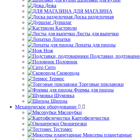
Дежа
ДЛЯ МАГАЗИНА
Доска разделочная
Дуршлаг
Кастрюли
Листы для выпечки
Лопатки
Лопаты для пиццы
Нож
Подставки, подтоварн
Половник
Сито
Сковорода
Термос
Торговые прилавоки
Формы для пиццы
Шумовка
Щипцы
Механическое оборудование
Мясорубки
Картофелечистки
Овощерезки
Тестомес
Миксеры планетарные