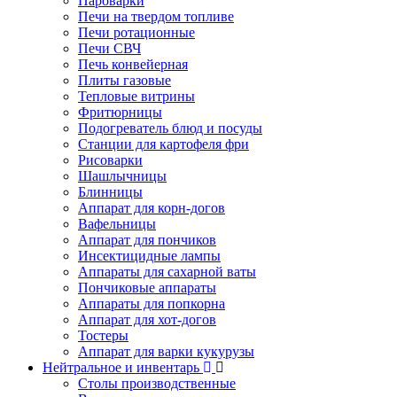
Пароварки
Печи на твердом топливе
Печи ротационные
Печи СВЧ
Печь конвейерная
Плиты газовые
Тепловые витрины
Фритюрницы
Подогреватель блюд и посуды
Станции для картофеля фри
Рисоварки
Шашлычницы
Блинницы
Аппарат для корн-догов
Вафельницы
Аппарат для пончиков
Инсектицидные лампы
Аппараты для сахарной ваты
Пончиковые аппараты
Аппараты для попкорна
Аппарат для хот-догов
Тостеры
Аппарат для варки кукурузы
Нейтральное и инвентарь
Столы производственные