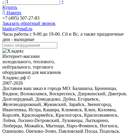
-
+
Купить
Наверх
+7 (495) 507-27-83
Заказать обратный звонок
hladex@mail.ru
Часы работы с
9-00
до
19-00
. Сб и Вс, а также праздничные
дни - выходные
Интернет-магазин
холодильного, теплового,
нейтрального, торгового
оборудования для магазинов
Хладекс.рф ©
2007-2026
Доставим ваш заказ в города МО:
Балашиха, Бронницы,
Видное, Волоколамск, Воскресенск, Дзержинский, Дмитров,
Долгопрудный, Домодедово, Дубна, Егорьевск,
Железнодорожный, Жуковский, Зарайск, Звенигород,
Ивантеевка, Истра, Кашира, Климовск, Клин, Коломна,
Королёв, Красноармейск, Красногорск, Краснознаменск,
Лобня, Лосино-Петровский, Луховицы, Лыткарино,
Люберцы, Можайск, Мытищи, Наро-Фоминск, Ногинск,
Одинцово, Орехово-Зуево, Павловский Посад, Подольск,