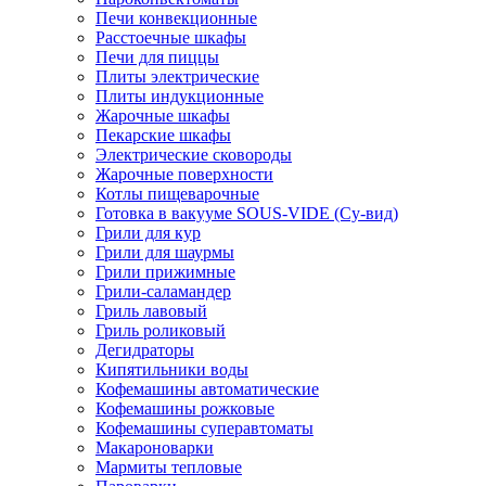
Печи конвекционные
Расстоечные шкафы
Печи для пиццы
Плиты электрические
Плиты индукционные
Жарочные шкафы
Пекарские шкафы
Электрические сковороды
Жарочные поверхности
Котлы пищеварочные
Готовка в вакууме SOUS-VIDE (Су-вид)
Грили для кур
Грили для шаурмы
Грили прижимные
Грили-саламандер
Гриль лавовый
Гриль роликовый
Дегидраторы
Кипятильники воды
Кофемашины автоматические
Кофемашины рожковые
Кофемашины суперавтоматы
Макароноварки
Мармиты тепловые