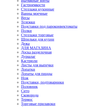
Вытяжные зонты
Гастроемкости
Стеллажи кухонные
Ванны моечные
Весы
Тележки
Подставки под пароконвектоматы
Полки
Стеллажи торговые
Шпильки для кухни
Дежа
ДЛЯ МАГАЗИНА
Доска разделочная
Дуршлаг
Кастрюли
Листы для выпечки
Лопатки
Лопаты для пиццы
Нож
Подставки, подтоварники
Половник
Сито
Сковорода
Термос
Торговые прилавоки