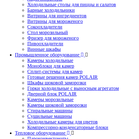
Холодильные столы для пиццы и салатов
Барные холодильники
Витрины для ингредиентов
Витрины для мороженого
Сокоохладители
Стол морозильный
Фризер для мороженого
Пивоохладители
Винные шкафы
Промышленное оборудование
Камеры холодильные
Моноблоки для камер
Сплит-системы для камер
Готовые решения камер POLAIR
Шкафы шоковой заморозки
Горки холодильные с выносным агрегатом
Дверной блок POLAIR
Камеры морозильные
Камеры шоковой заморозки
Стиральные машины
Сушильные машины
Холодильные камеры для цветов
Компрессорно-конденсаторные блоки
Тепловое оборудование
Пароконвектоматы