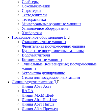
Слайсеры
Соковыжималки
Сыротерки
Тестоделители
Тестораскатка
Универсальные кухонные машины
Упаковочное оборудование
Хлеборезки
Посудомоечное оборудование
Стаканомоечные машины
Фронтальная посудомоечная машина
Купольные посудомоечные машины
Водоумягчители
Котломоечные машины
Туннельные (Конвейерные) посудомоечные
машины
Устройства душирующие
Столы для посудомоечных машин
Линии раздачи питания
Линия Абат Аста
RADA
Линии МХМ Шеф
Линия Abat Hot-Line
Линия Абат Патша
Линия Абат Премьер