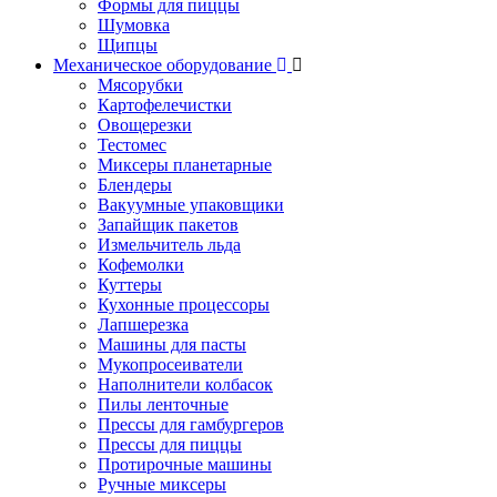
Формы для пиццы
Шумовка
Щипцы
Механическое оборудование
Мясорубки
Картофелечистки
Овощерезки
Тестомес
Миксеры планетарные
Блендеры
Вакуумные упаковщики
Запайщик пакетов
Измельчитель льда
Кофемолки
Куттеры
Кухонные процессоры
Лапшерезка
Машины для пасты
Мукопросеиватели
Наполнители колбасок
Пилы ленточные
Прессы для гамбургеров
Прессы для пиццы
Протирочные машины
Ручные миксеры