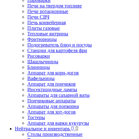
Пароварки
Печи на твердом топливе
Печи ротационные
Печи СВЧ
Печь конвейерная
Плиты газовые
Тепловые витрины
Фритюрницы
Подогреватель блюд и посуды
Станции для картофеля фри
Рисоварки
Шашлычницы
Блинницы
Аппарат для корн-догов
Вафельницы
Аппарат для пончиков
Инсектицидные лампы
Аппараты для сахарной ваты
Пончиковые аппараты
Аппараты для попкорна
Аппарат для хот-догов
Тостеры
Аппарат для варки кукурузы
Нейтральное и инвентарь
Столы производственные