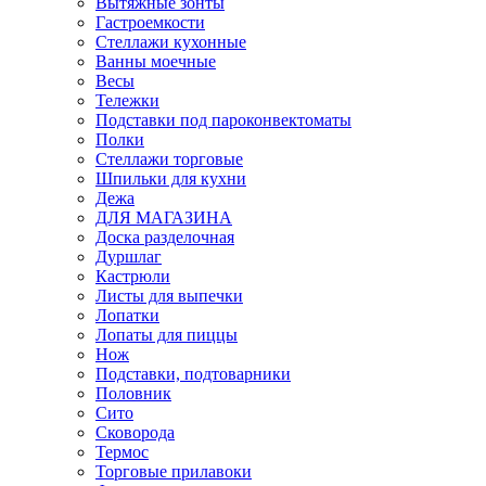
Вытяжные зонты
Гастроемкости
Стеллажи кухонные
Ванны моечные
Весы
Тележки
Подставки под пароконвектоматы
Полки
Стеллажи торговые
Шпильки для кухни
Дежа
ДЛЯ МАГАЗИНА
Доска разделочная
Дуршлаг
Кастрюли
Листы для выпечки
Лопатки
Лопаты для пиццы
Нож
Подставки, подтоварники
Половник
Сито
Сковорода
Термос
Торговые прилавоки