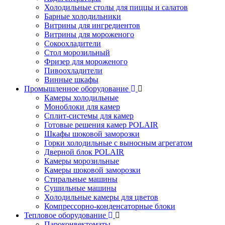
Холодильные столы для пиццы и салатов
Барные холодильники
Витрины для ингредиентов
Витрины для мороженого
Сокоохладители
Стол морозильный
Фризер для мороженого
Пивоохладители
Винные шкафы
Промышленное оборудование
Камеры холодильные
Моноблоки для камер
Сплит-системы для камер
Готовые решения камер POLAIR
Шкафы шоковой заморозки
Горки холодильные с выносным агрегатом
Дверной блок POLAIR
Камеры морозильные
Камеры шоковой заморозки
Стиральные машины
Сушильные машины
Холодильные камеры для цветов
Компрессорно-конденсаторные блоки
Тепловое оборудование
Пароконвектоматы