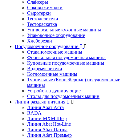
Слайсеры
Соковыжималки
Сыротерки
Тестоделители
Тестораскатка
Универсальные кухонные машины
Упаковочное оборудование
Хлеборезки
Посудомоечное оборудование
Стаканомоечные машины
Фронтальная посудомоечная машина
Купольные посудомоечные машины
Водоумягчители
Котломоечные машины
Туннельные (Конвейерные) посудомоечные
машины
Устройства душирующие
Столы для посудомоечных машин
Линии раздачи питания
Линия Абат Аста
RADA
Линии МХМ Шеф
Линия Abat Hot-Line
Линия Абат Патша
Линия Абат Премьер