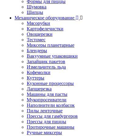
Формы для пиццы
Шумовка
Щипцы
Механическое оборудование
Мясорубки
Картофелечистки
Овощерезки
Тестомес
Миксеры планетарные
Блендеры
Вакуумные упаковщики
Запайщик пакетов
Измельчитель льда
Кофемолки
Куттеры
Кухонные процессоры
Лапшерезка
Машины для пасты
Мукопросеиватели
Наполнители колбасок
Пилы ленточные
Прессы для гамбургеров
Прессы для пиццы
Протирочные машины
Ручные миксеры