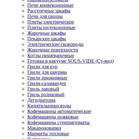
Печи конвекционные
Расстоечные шкафы
Печи для пиццы
Плиты электрические
Плиты индукционные
Жарочные шкафы
Пекарские шкафы
Электрические сковороды
Жарочные поверхности
Котлы пищеварочные
Готовка в вакууме SOUS-VIDE (Су-вид)
Грили для кур
Грили для шаурмы
Грили прижимные
Грили-саламандер
Гриль лавовый
Гриль роликовый
Дегидраторы
Кипятильники воды
Кофемашины автоматические
Кофемашины рожковые
Кофемашины суперавтоматы
Макароноварки
Мармиты тепловые