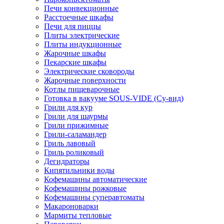
Печи конвекционные
Расстоечные шкафы
Печи для пиццы
Плиты электрические
Плиты индукционные
Жарочные шкафы
Пекарские шкафы
Электрические сковороды
Жарочные поверхности
Котлы пищеварочные
Готовка в вакууме SOUS-VIDE (Су-вид)
Грили для кур
Грили для шаурмы
Грили прижимные
Грили-саламандер
Гриль лавовый
Гриль роликовый
Дегидраторы
Кипятильники воды
Кофемашины автоматические
Кофемашины рожковые
Кофемашины суперавтоматы
Макароноварки
Мармиты тепловые