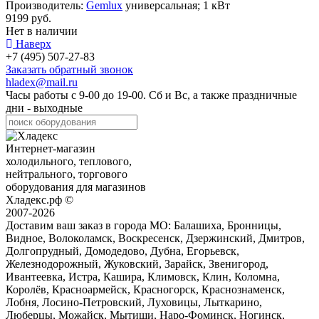
Производитель:
Gemlux
универсальная; 1 кВт
9199 руб.
Нет в наличии
Наверх
+7 (495) 507-27-83
Заказать обратный звонок
hladex@mail.ru
Часы работы с
9-00
до
19-00
. Сб и Вс, а также праздничные
дни - выходные
Интернет-магазин
холодильного, теплового,
нейтрального, торгового
оборудования для магазинов
Хладекс.рф ©
2007-2026
Доставим ваш заказ в города МО:
Балашиха, Бронницы,
Видное, Волоколамск, Воскресенск, Дзержинский, Дмитров,
Долгопрудный, Домодедово, Дубна, Егорьевск,
Железнодорожный, Жуковский, Зарайск, Звенигород,
Ивантеевка, Истра, Кашира, Климовск, Клин, Коломна,
Королёв, Красноармейск, Красногорск, Краснознаменск,
Лобня, Лосино-Петровский, Луховицы, Лыткарино,
Люберцы, Можайск, Мытищи, Наро-Фоминск, Ногинск,