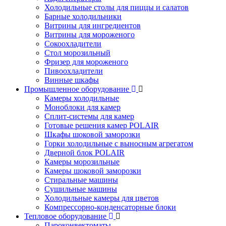
Холодильные столы для пиццы и салатов
Барные холодильники
Витрины для ингредиентов
Витрины для мороженого
Сокоохладители
Стол морозильный
Фризер для мороженого
Пивоохладители
Винные шкафы
Промышленное оборудование
Камеры холодильные
Моноблоки для камер
Сплит-системы для камер
Готовые решения камер POLAIR
Шкафы шоковой заморозки
Горки холодильные с выносным агрегатом
Дверной блок POLAIR
Камеры морозильные
Камеры шоковой заморозки
Стиральные машины
Сушильные машины
Холодильные камеры для цветов
Компрессорно-конденсаторные блоки
Тепловое оборудование
Пароконвектоматы