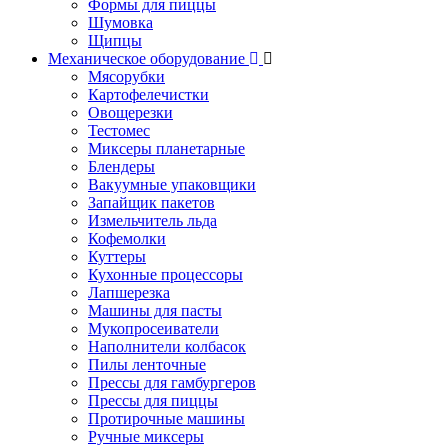
Формы для пиццы
Шумовка
Щипцы
Механическое оборудование
Мясорубки
Картофелечистки
Овощерезки
Тестомес
Миксеры планетарные
Блендеры
Вакуумные упаковщики
Запайщик пакетов
Измельчитель льда
Кофемолки
Куттеры
Кухонные процессоры
Лапшерезка
Машины для пасты
Мукопросеиватели
Наполнители колбасок
Пилы ленточные
Прессы для гамбургеров
Прессы для пиццы
Протирочные машины
Ручные миксеры