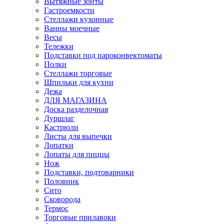
Вытяжные зонты
Гастроемкости
Стеллажи кухонные
Ванны моечные
Весы
Тележки
Подставки под пароконвектоматы
Полки
Стеллажи торговые
Шпильки для кухни
Дежа
ДЛЯ МАГАЗИНА
Доска разделочная
Дуршлаг
Кастрюли
Листы для выпечки
Лопатки
Лопаты для пиццы
Нож
Подставки, подтоварники
Половник
Сито
Сковорода
Термос
Торговые прилавоки