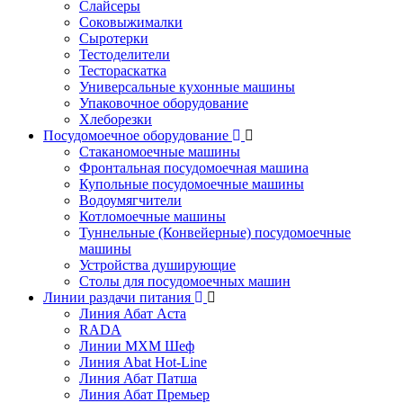
Слайсеры
Соковыжималки
Сыротерки
Тестоделители
Тестораскатка
Универсальные кухонные машины
Упаковочное оборудование
Хлеборезки
Посудомоечное оборудование
Стаканомоечные машины
Фронтальная посудомоечная машина
Купольные посудомоечные машины
Водоумягчители
Котломоечные машины
Туннельные (Конвейерные) посудомоечные
машины
Устройства душирующие
Столы для посудомоечных машин
Линии раздачи питания
Линия Абат Аста
RADA
Линии МХМ Шеф
Линия Abat Hot-Line
Линия Абат Патша
Линия Абат Премьер