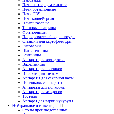
Пароварки
Печи на твердом топливе
Печи ротационные
Печи СВЧ
Печь конвейерная
Плиты газовые
Тепловые витрины
Фритюрницы
Подогреватель блюд и посуды
Станции для картофеля фри
Рисоварки
Шашлычницы
Блинницы
Аппарат для корн-догов
Вафельницы
Аппарат для пончиков
Инсектицидные лампы
Аппараты для сахарной ваты
Пончиковые аппараты
Аппараты для попкорна
Аппарат для хот-догов
Тостеры
Аппарат для варки кукурузы
Нейтральное и инвентарь
Столы производственные