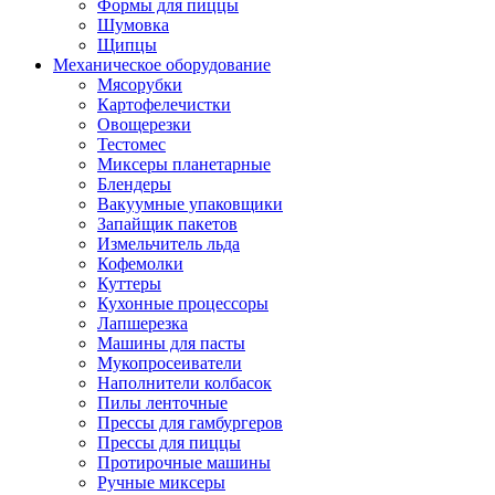
Формы для пиццы
Шумовка
Щипцы
Механическое оборудование
Мясорубки
Картофелечистки
Овощерезки
Тестомес
Миксеры планетарные
Блендеры
Вакуумные упаковщики
Запайщик пакетов
Измельчитель льда
Кофемолки
Куттеры
Кухонные процессоры
Лапшерезка
Машины для пасты
Мукопросеиватели
Наполнители колбасок
Пилы ленточные
Прессы для гамбургеров
Прессы для пиццы
Протирочные машины
Ручные миксеры