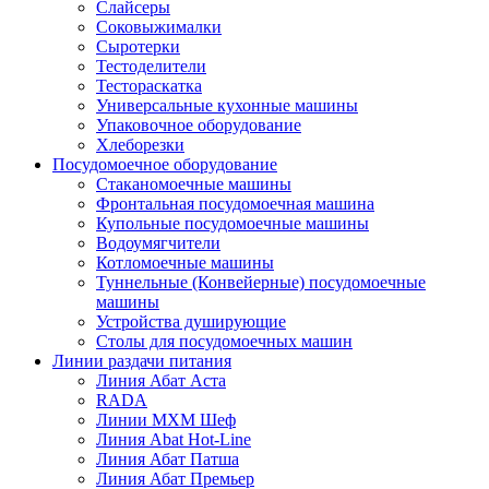
Слайсеры
Соковыжималки
Сыротерки
Тестоделители
Тестораскатка
Универсальные кухонные машины
Упаковочное оборудование
Хлеборезки
Посудомоечное оборудование
Стаканомоечные машины
Фронтальная посудомоечная машина
Купольные посудомоечные машины
Водоумягчители
Котломоечные машины
Туннельные (Конвейерные) посудомоечные
машины
Устройства душирующие
Столы для посудомоечных машин
Линии раздачи питания
Линия Абат Аста
RADA
Линии МХМ Шеф
Линия Abat Hot-Line
Линия Абат Патша
Линия Абат Премьер