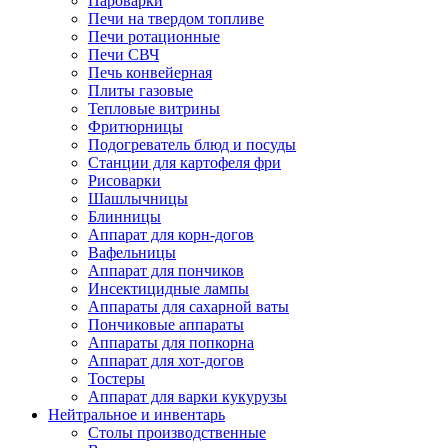
Пароварки
Печи на твердом топливе
Печи ротационные
Печи СВЧ
Печь конвейерная
Плиты газовые
Тепловые витрины
Фритюрницы
Подогреватель блюд и посуды
Станции для картофеля фри
Рисоварки
Шашлычницы
Блинницы
Аппарат для корн-догов
Вафельницы
Аппарат для пончиков
Инсектицидные лампы
Аппараты для сахарной ваты
Пончиковые аппараты
Аппараты для попкорна
Аппарат для хот-догов
Тостеры
Аппарат для варки кукурузы
Нейтральное и инвентарь
Столы производственные