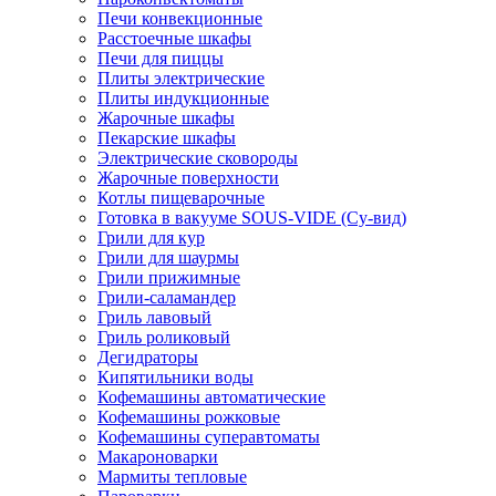
Печи конвекционные
Расстоечные шкафы
Печи для пиццы
Плиты электрические
Плиты индукционные
Жарочные шкафы
Пекарские шкафы
Электрические сковороды
Жарочные поверхности
Котлы пищеварочные
Готовка в вакууме SOUS-VIDE (Су-вид)
Грили для кур
Грили для шаурмы
Грили прижимные
Грили-саламандер
Гриль лавовый
Гриль роликовый
Дегидраторы
Кипятильники воды
Кофемашины автоматические
Кофемашины рожковые
Кофемашины суперавтоматы
Макароноварки
Мармиты тепловые