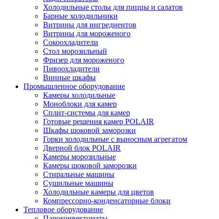
Холодильные столы для пиццы и салатов
Барные холодильники
Витрины для ингредиентов
Витрины для мороженого
Сокоохладители
Стол морозильный
Фризер для мороженого
Пивоохладители
Винные шкафы
Промышленное оборудование
Камеры холодильные
Моноблоки для камер
Сплит-системы для камер
Готовые решения камер POLAIR
Шкафы шоковой заморозки
Горки холодильные с выносным агрегатом
Дверной блок POLAIR
Камеры морозильные
Камеры шоковой заморозки
Стиральные машины
Сушильные машины
Холодильные камеры для цветов
Компрессорно-конденсаторные блоки
Тепловое оборудование
Пароконвектоматы