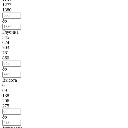
1273
1380
до
Глубина
545
624
703
781
860
до
Высота
0
69
138
206
275
до