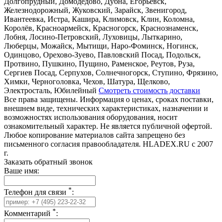
Долгопрудный, Домодедово, Дубна, Егорьевск,
Железнодорожный, Жуковский, Зарайск, Звенигород,
Ивантеевка, Истра, Кашира, Климовск, Клин, Коломна,
Королёв, Красноармейск, Красногорск, Краснознаменск,
Лобня, Лосино-Петровский, Луховицы, Лыткарино,
Люберцы, Можайск, Мытищи, Наро-Фоминск, Ногинск,
Одинцово, Орехово-Зуево, Павловский Посад, Подольск,
Протвино, Пушкино, Пущино, Раменское, Реутов, Руза,
Сергиев Посад, Серпухов, Солнечногорск, Ступино, Фрязино,
Химки, Черноголовка, Чехов, Шатура, Щелково,
Электросталь, Юбилейный
Смотреть стоимость доставки
Все права защищены. Информация о ценах, сроках поставки,
внешнем виде, технических характеристиках, назначении и
возможностях использования оборудования, носит
ознакомительный характер. Не является публичной офертой.
Любое копирование материалов сайта запрещено без
письменного согласия правообладателя. HLADEX.RU c 2007
г.
Заказать обратный звонок
Ваше имя:
*
Телефон для связи
:
*
Комментарий
: