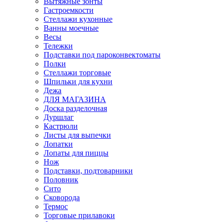
Вытяжные зонты
Гастроемкости
Стеллажи кухонные
Ванны моечные
Весы
Тележки
Подставки под пароконвектоматы
Полки
Стеллажи торговые
Шпильки для кухни
Дежа
ДЛЯ МАГАЗИНА
Доска разделочная
Дуршлаг
Кастрюли
Листы для выпечки
Лопатки
Лопаты для пиццы
Нож
Подставки, подтоварники
Половник
Сито
Сковорода
Термос
Торговые прилавоки