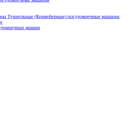
Туннельные (Конвейерные) посудомоечные машины
е
судомоечных машин