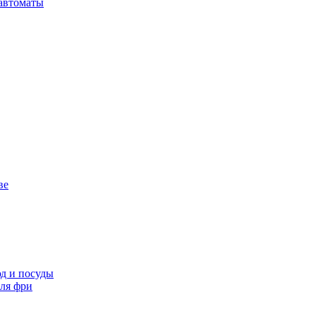
автоматы
ве
д и посуды
ля фри