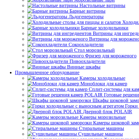
Настольные витрины
Барные витрины
Льдогенераторы
Холоди
Барные холодильники
Витрины для ингред
Витрины для морожен
Сокоохладители
Стол морозильный
Фризер для мороженого
Пивоохладители
Винные шкафы
Промышленное оборудование
Камеры холодильные
Моноблоки для камер
Сплит-системы для ка
Готовые решен
Шкафы шоковой замо
Горки
Дверной блок POLAIR
Камеры морозильные
Камеры шоковой зам
Стиральные машины
Сушильные машины