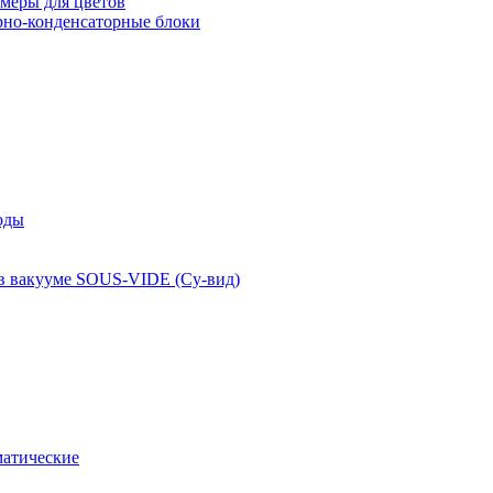
меры для цветов
рно-конденсаторные блоки
оды
 в вакууме SOUS-VIDE (Су-вид)
атические