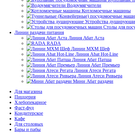
Водоумягчители
Котломоечные машины
Устройства душирующи
Столы для по
Линии раздачи питания
Линия Абат Аста
RADA
Линии МХМ Шеф
Линия Abat Hot-Line
Линия Абат Патша
Линия Абат Премьер
Линия Атеси Регата
Линия Атеси Ривьера
Мини Абат раздачи
Для магазина
Пиццерия
Хлебопекарное
Фаст-фуд
Кондитерское
Кафе
Для столовых
Бары и пабы