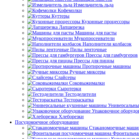
Измельчитель льда
Кофемолки
Куттеры
Кухонные процессоры
Лапшерезка
Машины для пасты
Мукопросеиватели
Наполнители колбасок
Пилы ленточные
Прессы для гамбургеров
Прессы для пиццы
Протирочные машины
Ручные миксеры
Слайсеры
Соковыжималки
Сыротерки
Тестоделители
Тестораскатка
Универсальны
Упаковочное оборудо
Хлеборезки
Посудомоечное оборудование
Стаканомоечные маш
Фронтальна
Купольные 