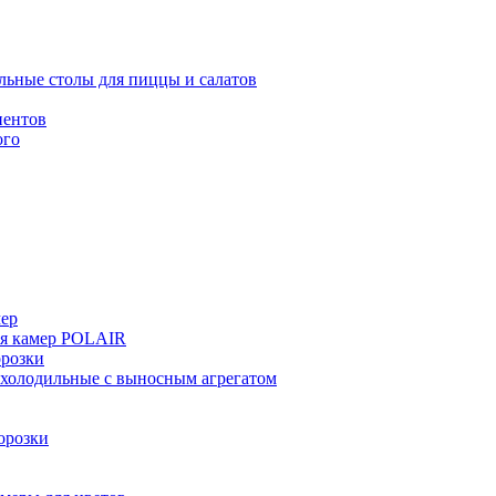
льные столы для пиццы и салатов
иентов
ого
мер
ия камер POLAIR
розки
 холодильные с выносным агрегатом
орозки