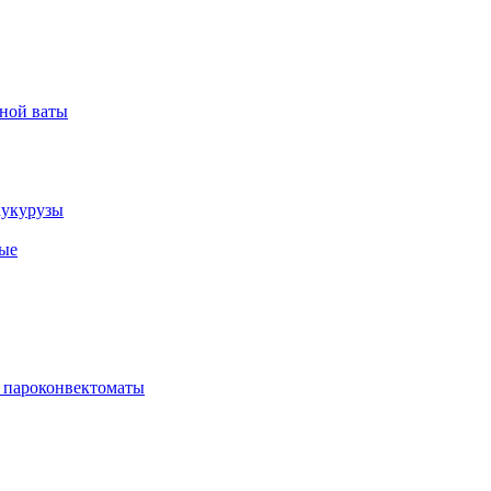
рной ваты
кукурузы
ые
 пароконвектоматы