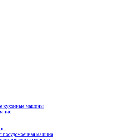
е кухонные машины
вание
ины
я посудомоечная машина
посудомоечные машины