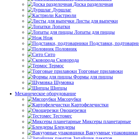
Доска разделочная
Дуршлаг
Кастрюли
Листы для выпечки
Лопатки
Лопаты для пиццы
Нож
Подставки, подтоварн
Половник
Сито
Сковорода
Термос
Торговые прилавоки
Формы для пиццы
Шумовка
Щипцы
Механическое оборудование
Мясорубки
Картофелечистки
Овощерезки
Тестомес
Миксеры планетарные
Блендеры
Вакуумные упаковщики
Запайщик пакетов