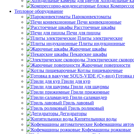
Холодильные ка
Компрессо
Тепловое оборудование
Пароконвектоматы
Печи конвекционные
Расстоечные шкафы
Печи для пиццы
Плиты электрические
Плиты индукционные
Жарочные шкафы
Пекарские шкафы
Электрические сковор
Жарочные поверхности
Котлы пищеварочные
Готовка
Грили для кур
Грили для шаурмы
Грили прижимные
Грили-саламандер
Гриль лавовый
Гриль роликовый
Дегидраторы
Кипятильники воды
Кофемашины автом
Кофемашины рожковые