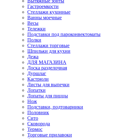
Вытяжные зонты
Гастроемкости
Стеллажи кухонные
Ванны моечные
Весы
Тележки
Подставки под пароконвектоматы
Полки
Стеллажи торговые
Шпильки для кухни
Дежа
ДЛЯ МАГАЗИНА
Доска разделочная
Дуршлаг
Кастрюли
Листы для выпечки
Лопатки
Лопаты для пиццы
Нож
Подставки, подтоварники
Половник
Сито
Сковорода
Термос
Торговые прилавоки