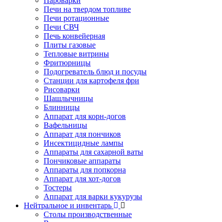
Пароварки
Печи на твердом топливе
Печи ротационные
Печи СВЧ
Печь конвейерная
Плиты газовые
Тепловые витрины
Фритюрницы
Подогреватель блюд и посуды
Станции для картофеля фри
Рисоварки
Шашлычницы
Блинницы
Аппарат для корн-догов
Вафельницы
Аппарат для пончиков
Инсектицидные лампы
Аппараты для сахарной ваты
Пончиковые аппараты
Аппараты для попкорна
Аппарат для хот-догов
Тостеры
Аппарат для варки кукурузы
Нейтральное и инвентарь
Столы производственные