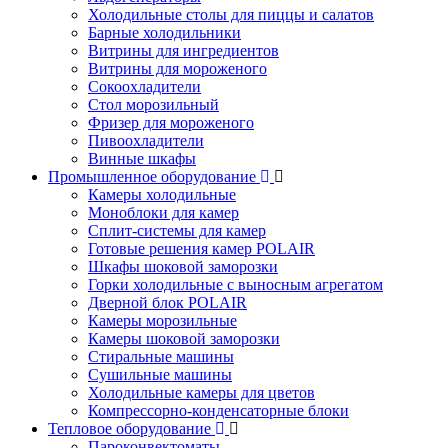
Холодильные столы для пиццы и салатов
Барные холодильники
Витрины для ингредиентов
Витрины для мороженого
Сокоохладители
Стол морозильный
Фризер для мороженого
Пивоохладители
Винные шкафы
Промышленное оборудование
Камеры холодильные
Моноблоки для камер
Сплит-системы для камер
Готовые решения камер POLAIR
Шкафы шоковой заморозки
Горки холодильные с выносным агрегатом
Дверной блок POLAIR
Камеры морозильные
Камеры шоковой заморозки
Стиральные машины
Сушильные машины
Холодильные камеры для цветов
Компрессорно-конденсаторные блоки
Тепловое оборудование
Пароконвектоматы