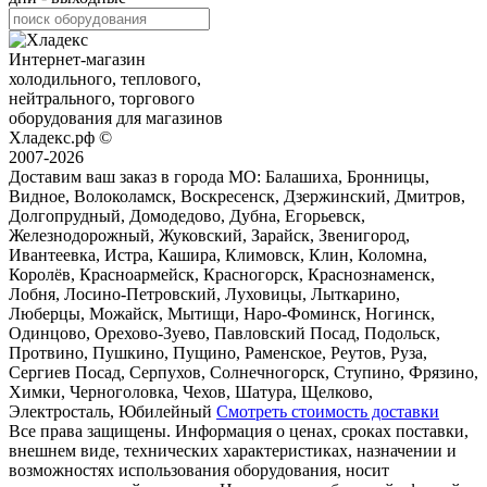
Интернет-магазин
холодильного, теплового,
нейтрального, торгового
оборудования для магазинов
Хладекс.рф ©
2007-2026
Доставим ваш заказ в города МО:
Балашиха, Бронницы,
Видное, Волоколамск, Воскресенск, Дзержинский, Дмитров,
Долгопрудный, Домодедово, Дубна, Егорьевск,
Железнодорожный, Жуковский, Зарайск, Звенигород,
Ивантеевка, Истра, Кашира, Климовск, Клин, Коломна,
Королёв, Красноармейск, Красногорск, Краснознаменск,
Лобня, Лосино-Петровский, Луховицы, Лыткарино,
Люберцы, Можайск, Мытищи, Наро-Фоминск, Ногинск,
Одинцово, Орехово-Зуево, Павловский Посад, Подольск,
Протвино, Пушкино, Пущино, Раменское, Реутов, Руза,
Сергиев Посад, Серпухов, Солнечногорск, Ступино, Фрязино,
Химки, Черноголовка, Чехов, Шатура, Щелково,
Электросталь, Юбилейный
Смотреть стоимость доставки
Все права защищены. Информация о ценах, сроках поставки,
внешнем виде, технических характеристиках, назначении и
возможностях использования оборудования, носит