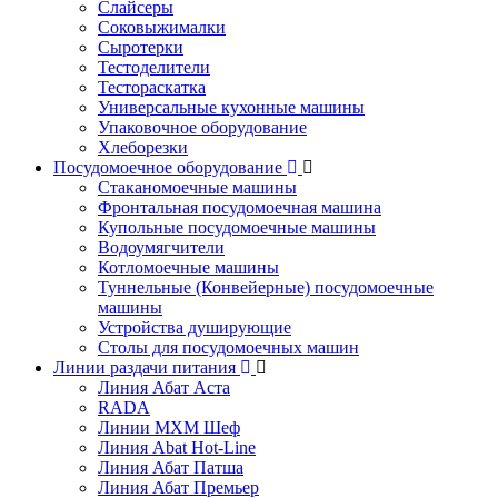
Слайсеры
Соковыжималки
Сыротерки
Тестоделители
Тестораскатка
Универсальные кухонные машины
Упаковочное оборудование
Хлеборезки
Посудомоечное оборудование
Стаканомоечные машины
Фронтальная посудомоечная машина
Купольные посудомоечные машины
Водоумягчители
Котломоечные машины
Туннельные (Конвейерные) посудомоечные
машины
Устройства душирующие
Столы для посудомоечных машин
Линии раздачи питания
Линия Абат Аста
RADA
Линии МХМ Шеф
Линия Abat Hot-Line
Линия Абат Патша
Линия Абат Премьер