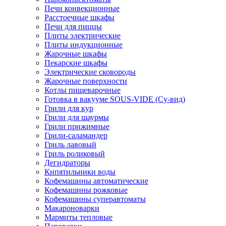
Печи конвекционные
Расстоечные шкафы
Печи для пиццы
Плиты электрические
Плиты индукционные
Жарочные шкафы
Пекарские шкафы
Электрические сковороды
Жарочные поверхности
Котлы пищеварочные
Готовка в вакууме SOUS-VIDE (Су-вид)
Грили для кур
Грили для шаурмы
Грили прижимные
Грили-саламандер
Гриль лавовый
Гриль роликовый
Дегидраторы
Кипятильники воды
Кофемашины автоматические
Кофемашины рожковые
Кофемашины суперавтоматы
Макароноварки
Мармиты тепловые