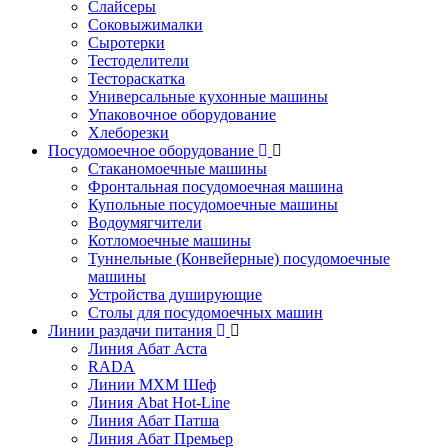
Слайсеры
Соковыжималки
Сыротерки
Тестоделители
Тестораскатка
Универсальные кухонные машины
Упаковочное оборудование
Хлеборезки
Посудомоечное оборудование
Стаканомоечные машины
Фронтальная посудомоечная машина
Купольные посудомоечные машины
Водоумягчители
Котломоечные машины
Туннельные (Конвейерные) посудомоечные
машины
Устройства душирующие
Столы для посудомоечных машин
Линии раздачи питания
Линия Абат Аста
RADA
Линии МХМ Шеф
Линия Abat Hot-Line
Линия Абат Патша
Линия Абат Премьер