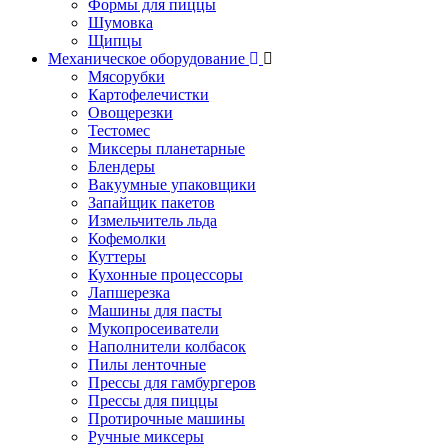
Формы для пиццы
Шумовка
Щипцы
Механическое оборудование
Мясорубки
Картофелечистки
Овощерезки
Тестомес
Миксеры планетарные
Блендеры
Вакуумные упаковщики
Запайщик пакетов
Измельчитель льда
Кофемолки
Куттеры
Кухонные процессоры
Лапшерезка
Машины для пасты
Мукопросеиватели
Наполнители колбасок
Пилы ленточные
Прессы для гамбургеров
Прессы для пиццы
Протирочные машины
Ручные миксеры