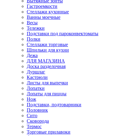
Вытяжные зонты
Гастроемкости
Стеллажи кухонные
Ванны моечные
Весы
Тележки
Подставки под пароконвектоматы
Полки
Стеллажи торговые
Шпильки для кухни
Дежа
ДЛЯ МАГАЗИНА
Доска разделочная
Дуршлаг
Кастрюли
Листы для выпечки
Лопатки
Лопаты для пиццы
Нож
Подставки, подтоварники
Половник
Сито
Сковорода
Термос
Торговые прилавоки