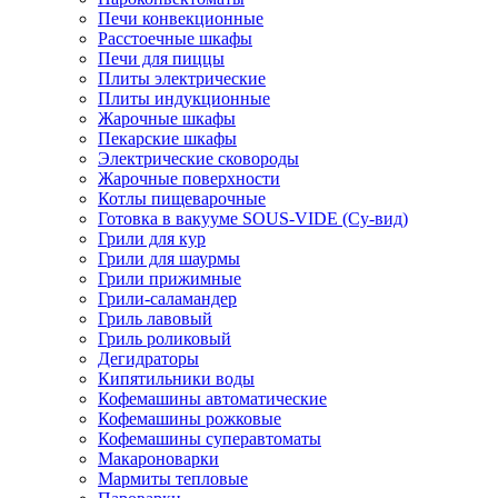
Печи конвекционные
Расстоечные шкафы
Печи для пиццы
Плиты электрические
Плиты индукционные
Жарочные шкафы
Пекарские шкафы
Электрические сковороды
Жарочные поверхности
Котлы пищеварочные
Готовка в вакууме SOUS-VIDE (Су-вид)
Грили для кур
Грили для шаурмы
Грили прижимные
Грили-саламандер
Гриль лавовый
Гриль роликовый
Дегидраторы
Кипятильники воды
Кофемашины автоматические
Кофемашины рожковые
Кофемашины суперавтоматы
Макароноварки
Мармиты тепловые