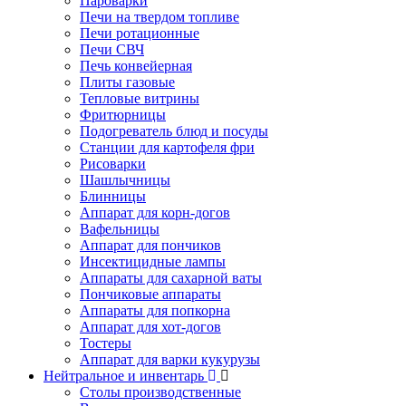
Пароварки
Печи на твердом топливе
Печи ротационные
Печи СВЧ
Печь конвейерная
Плиты газовые
Тепловые витрины
Фритюрницы
Подогреватель блюд и посуды
Станции для картофеля фри
Рисоварки
Шашлычницы
Блинницы
Аппарат для корн-догов
Вафельницы
Аппарат для пончиков
Инсектицидные лампы
Аппараты для сахарной ваты
Пончиковые аппараты
Аппараты для попкорна
Аппарат для хот-догов
Тостеры
Аппарат для варки кукурузы
Нейтральное и инвентарь
Столы производственные