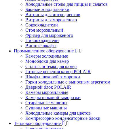
Холодильные столы для пиццы и салатов
Барные холодильники
Витрины для ингредиентов
Витрины для мороженого
Сокоохладители
Стол морозильный
Фризер для мороженого
Пивоохладители
Винные шкафы
Промышленное оборудование
Камеры холодильные
Моноблоки для камер
Сплит-системы для камер
Готовые решения камер POLAIR
Шкафы шоковой заморозки
Горки холодильные с выносным агрегатом
Дверной блок POLAIR
Камеры морозильные
Камеры шоковой заморозки
Стиральные машины
Сушильные машины
Холодильные камеры для цветов
Компрессорно-конденсаторные блоки
Тепловое оборудование
Пароконвектоматы