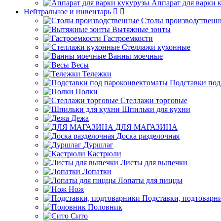
Аппарат для варки 
Нейтральное и инвентарь
Столы производственн
Вытяжные зонты
Гастроемкости
Стеллажи кухонные
Ванны моечные
Весы
Тележки
Подставки под
Полки
Стеллажи торговые
Шпильки для кухни
Дежа
ДЛЯ МАГАЗИНА
Доска разделочная
Дуршлаг
Кастрюли
Листы для выпечки
Лопатки
Лопаты для пиццы
Нож
Подставки, подтоварн
Половник
Сито