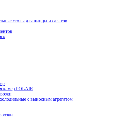
льные столы для пиццы и салатов
иентов
ого
мер
ия камер POLAIR
розки
 холодильные с выносным агрегатом
орозки