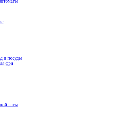
автоматы
ве
д и посуды
ля фри
рной ваты