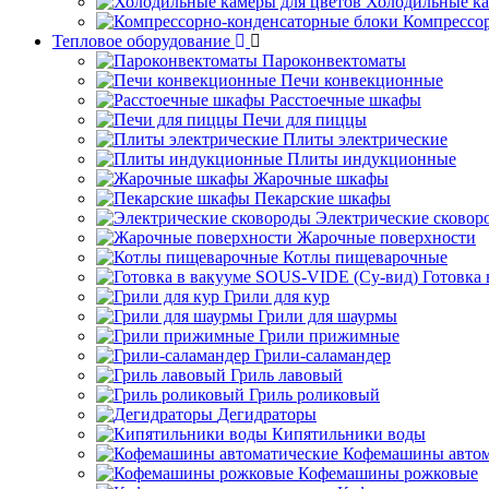
Холодильные ка
Компрессо
Тепловое оборудование
Пароконвектоматы
Печи конвекционные
Расстоечные шкафы
Печи для пиццы
Плиты электрические
Плиты индукционные
Жарочные шкафы
Пекарские шкафы
Электрические сковор
Жарочные поверхности
Котлы пищеварочные
Готовка
Грили для кур
Грили для шаурмы
Грили прижимные
Грили-саламандер
Гриль лавовый
Гриль роликовый
Дегидраторы
Кипятильники воды
Кофемашины автом
Кофемашины рожковые