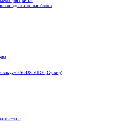
меры для цветов
рно-конденсаторные блоки
оды
 в вакууме SOUS-VIDE (Су-вид)
атические