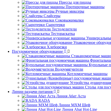
Прессы для пиццы
Протирочные машины
Ручные миксеры
Слайсеры
Соковыжималки
Сыротерки
Тестоделители
Тестораскатка
Универсальны
Упаковочное оборудо
Хлеборезки
Посудомоечное оборудование
Стаканомоечные маш
Фронтальна
Купольные 
Водоумягчители
Котломоечные машины
Устройства душирующи
Столы для по
Линии раздачи питания
Линия Абат Аста
RADA
Линии МХМ Шеф
Линия Abat Hot-Line