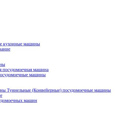
е кухонные машины
вание
ины
я посудомоечная машина
посудомоечные машины
Туннельные (Конвейерные) посудомоечные машины
е
судомоечных машин