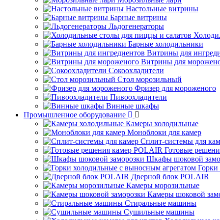
Настольные витрины
Барные витрины
Льдогенераторы
Холоди
Барные холодильники
Витрины для ингред
Витрины для морожен
Сокоохладители
Стол морозильный
Фризер для мороженого
Пивоохладители
Винные шкафы
Промышленное оборудование
Камеры холодильные
Моноблоки для камер
Сплит-системы для ка
Готовые решен
Шкафы шоковой замо
Горки
Дверной блок POLAIR
Камеры морозильные
Камеры шоковой зам
Стиральные машины
Сушильные машины