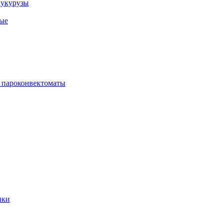
кукурузы
ые
 пароконвектоматы
ики