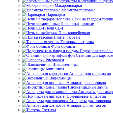
Кофемашины супер
Макароноварки
Мармиты тепловые
Пароварки
Печи на твердом топли
Печи ротационные
Печи СВЧ
Печь конвейерная
Плиты газовые
Тепловые витрины
Фритюрницы
Подогреватель блю
Станции для картофе
Рисоварки
Шашлычницы
Блинницы
Аппарат для корн-догов
Вафельницы
Аппарат для пончиков
Инсектицидные лампы
Аппараты для саха
Пончиковые аппараты
Аппараты для попкорна
Аппарат для хот-догов
Тостеры