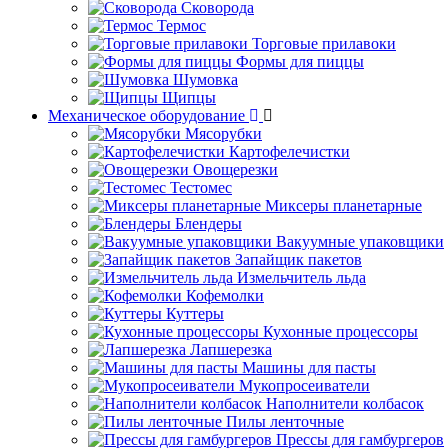
Сковорода
Термос
Торговые прилавоки
Формы для пиццы
Шумовка
Щипцы
Механическое оборудование
Мясорубки
Картофелечистки
Овощерезки
Тестомес
Миксеры планетарные
Блендеры
Вакуумные упаковщики
Запайщик пакетов
Измельчитель льда
Кофемолки
Куттеры
Кухонные процессоры
Лапшерезка
Машины для пасты
Мукопросеиватели
Наполнители колбасок
Пилы ленточные
Прессы для гамбургеров