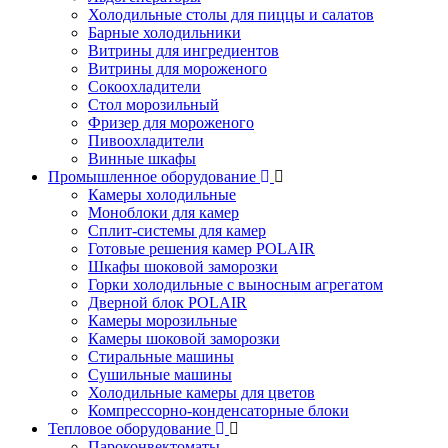
Холодильные столы для пиццы и салатов
Барные холодильники
Витрины для ингредиентов
Витрины для мороженого
Сокоохладители
Стол морозильный
Фризер для мороженого
Пивоохладители
Винные шкафы
Промышленное оборудование
Камеры холодильные
Моноблоки для камер
Сплит-системы для камер
Готовые решения камер POLAIR
Шкафы шоковой заморозки
Горки холодильные с выносным агрегатом
Дверной блок POLAIR
Камеры морозильные
Камеры шоковой заморозки
Стиральные машины
Сушильные машины
Холодильные камеры для цветов
Компрессорно-конденсаторные блоки
Тепловое оборудование
Пароконвектоматы