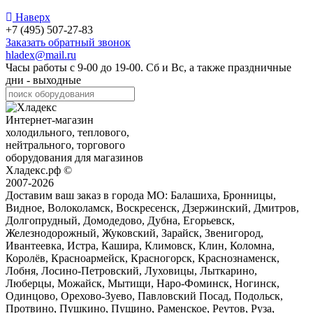
Наверх
+7 (495) 507-27-83
Заказать обратный звонок
hladex@mail.ru
Часы работы с
9-00
до
19-00
. Сб и Вс, а также праздничные
дни - выходные
Интернет-магазин
холодильного, теплового,
нейтрального, торгового
оборудования для магазинов
Хладекс.рф ©
2007-2026
Доставим ваш заказ в города МО:
Балашиха, Бронницы,
Видное, Волоколамск, Воскресенск, Дзержинский, Дмитров,
Долгопрудный, Домодедово, Дубна, Егорьевск,
Железнодорожный, Жуковский, Зарайск, Звенигород,
Ивантеевка, Истра, Кашира, Климовск, Клин, Коломна,
Королёв, Красноармейск, Красногорск, Краснознаменск,
Лобня, Лосино-Петровский, Луховицы, Лыткарино,
Люберцы, Можайск, Мытищи, Наро-Фоминск, Ногинск,
Одинцово, Орехово-Зуево, Павловский Посад, Подольск,
Протвино, Пушкино, Пущино, Раменское, Реутов, Руза,