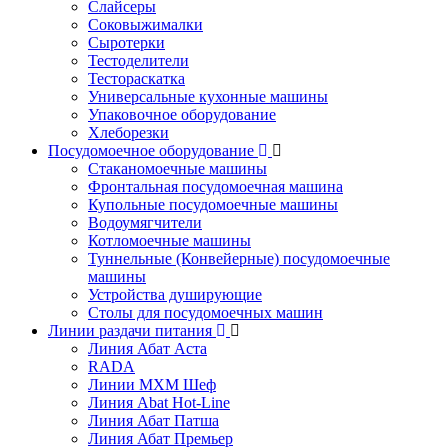
Слайсеры
Соковыжималки
Сыротерки
Тестоделители
Тестораскатка
Универсальные кухонные машины
Упаковочное оборудование
Хлеборезки
Посудомоечное оборудование
Стаканомоечные машины
Фронтальная посудомоечная машина
Купольные посудомоечные машины
Водоумягчители
Котломоечные машины
Туннельные (Конвейерные) посудомоечные
машины
Устройства душирующие
Столы для посудомоечных машин
Линии раздачи питания
Линия Абат Аста
RADA
Линии МХМ Шеф
Линия Abat Hot-Line
Линия Абат Патша
Линия Абат Премьер