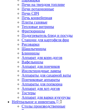
Пароварки
Печи на твердом топливе
Печи ротационные
Печи СВЧ
Печь конвейерная
Плиты газовые
Тепловые витрины
Фритюрницы
Подогреватель блюд и посуды
Станции для картофеля фри
Рисоварки
Шашлычницы
Блинницы
Аппарат для корн-догов
Вафельницы
Аппарат для пончиков
Инсектицидные лампы
Аппараты для сахарной ваты
Пончиковые аппараты
Аппараты для попкорна
Аппарат для хот-догов
Тостеры
Аппарат для варки кукурузы
Нейтральное и инвентарь
Столы производственные