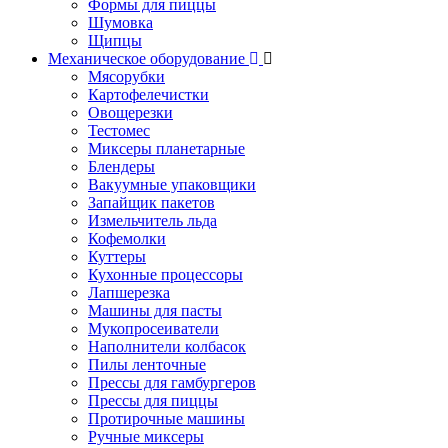
Формы для пиццы
Шумовка
Щипцы
Механическое оборудование
Мясорубки
Картофелечистки
Овощерезки
Тестомес
Миксеры планетарные
Блендеры
Вакуумные упаковщики
Запайщик пакетов
Измельчитель льда
Кофемолки
Куттеры
Кухонные процессоры
Лапшерезка
Машины для пасты
Мукопросеиватели
Наполнители колбасок
Пилы ленточные
Прессы для гамбургеров
Прессы для пиццы
Протирочные машины
Ручные миксеры