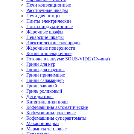
Печи конвекционные
Расстоечные шкафы
Печи для пиццы
Плиты электрические
Плиты индукционные
Жарочные шкафы
Пекарские шкафы
Электрические сковороды
Жарочные поверхности
Котлы пищеварочные
Готовка в вакууме SOUS-VIDE (Су-вид)
Грили для кур
Грили для шаурмы
Грили прижимные
Грили-саламандер
Гриль лавовый
Гриль роликовый
Дегидраторы
Кипятильники воды
Кофемашины автоматические
Кофемашины рожковые
Кофемашины суперавтоматы
Макароноварки
Мармиты тепловые