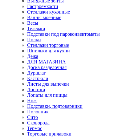
Вытяжные зонты
Гастроемкости
Стеллажи кухонные
Ванны моечные
Весы
Тележки
Подставки под пароконвектоматы
Полки
Стеллажи торговые
Шпильки для кухни
Дежа
ДЛЯ МАГАЗИНА
Доска разделочная
Дуршлаг
Кастрюли
Листы для выпечки
Лопатки
Лопаты для пиццы
Нож
Подставки, подтоварники
Половник
Сито
Сковорода
Термос
Торговые прилавоки