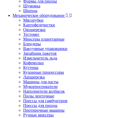
Формы для пиццы
Шумовка
Щипцы
Механическое оборудование
Мясорубки
Картофелечистки
Овощерезки
Тестомес
Миксеры планетарные
Блендеры
Вакуумные упаковщики
Запайщик пакетов
Измельчитель льда
Кофемолки
Куттеры
Кухонные процессоры
Лапшерезка
Машины для пасты
Мукопросеиватели
Наполнители колбасок
Пилы ленточные
Прессы для гамбургеров
Прессы для пиццы
Протирочные машины
Ручные миксеры