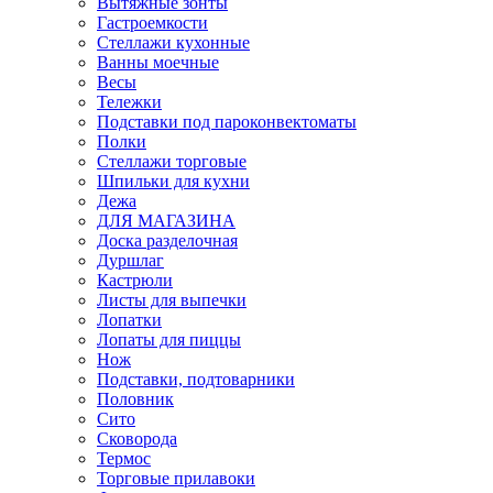
Вытяжные зонты
Гастроемкости
Стеллажи кухонные
Ванны моечные
Весы
Тележки
Подставки под пароконвектоматы
Полки
Стеллажи торговые
Шпильки для кухни
Дежа
ДЛЯ МАГАЗИНА
Доска разделочная
Дуршлаг
Кастрюли
Листы для выпечки
Лопатки
Лопаты для пиццы
Нож
Подставки, подтоварники
Половник
Сито
Сковорода
Термос
Торговые прилавоки