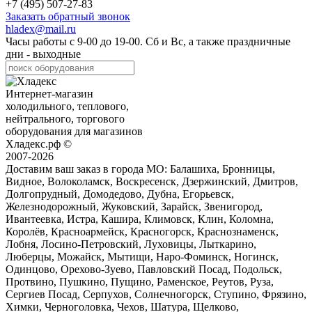
+7 (495) 507-27-83
Заказать обратный звонок
hladex@mail.ru
Часы работы с
9-00
до
19-00
. Сб и Вс, а также праздничные
дни - выходные
Интернет-магазин
холодильного, теплового,
нейтрального, торгового
оборудования для магазинов
Хладекс.рф ©
2007-2026
Доставим ваш заказ в города МО:
Балашиха, Бронницы,
Видное, Волоколамск, Воскресенск, Дзержинский, Дмитров,
Долгопрудный, Домодедово, Дубна, Егорьевск,
Железнодорожный, Жуковский, Зарайск, Звенигород,
Ивантеевка, Истра, Кашира, Климовск, Клин, Коломна,
Королёв, Красноармейск, Красногорск, Краснознаменск,
Лобня, Лосино-Петровский, Луховицы, Лыткарино,
Люберцы, Можайск, Мытищи, Наро-Фоминск, Ногинск,
Одинцово, Орехово-Зуево, Павловский Посад, Подольск,
Протвино, Пушкино, Пущино, Раменское, Реутов, Руза,
Сергиев Посад, Серпухов, Солнечногорск, Ступино, Фрязино,
Химки, Черноголовка, Чехов, Шатура, Щелково,