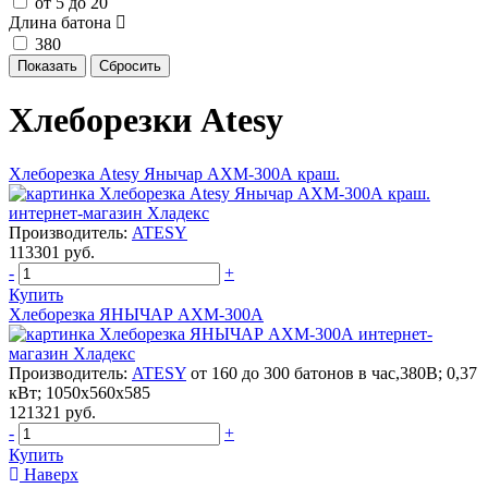
от 5 до 20
Длина батона
380
Хлеборезки Atesy
Хлеборезка Atesy Янычар АХМ-300А краш.
Производитель:
ATESY
113301 руб.
-
+
Купить
Хлеборезка ЯНЫЧАР АХМ-300А
Производитель:
ATESY
от 160 до 300 батонов в час,380В; 0,37
кВт; 1050х560х585
121321 руб.
-
+
Купить
Наверх