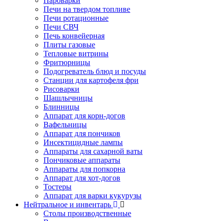
Пароварки
Печи на твердом топливе
Печи ротационные
Печи СВЧ
Печь конвейерная
Плиты газовые
Тепловые витрины
Фритюрницы
Подогреватель блюд и посуды
Станции для картофеля фри
Рисоварки
Шашлычницы
Блинницы
Аппарат для корн-догов
Вафельницы
Аппарат для пончиков
Инсектицидные лампы
Аппараты для сахарной ваты
Пончиковые аппараты
Аппараты для попкорна
Аппарат для хот-догов
Тостеры
Аппарат для варки кукурузы
Нейтральное и инвентарь
Столы производственные