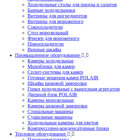
Холодильные столы для пиццы и салатов
Барные холодильники
Витрины для ингредиентов
Витрины для мороженого
Сокоохладители
Стол морозильный
Фризер для мороженого
Пивоохладители
Винные шкафы
Промышленное оборудование
Камеры холодильные
Моноблоки для камер
Сплит-системы для камер
Готовые решения камер POLAIR
Шкафы шоковой заморозки
Горки холодильные с выносным агрегатом
Дверной блок POLAIR
Камеры морозильные
Камеры шоковой заморозки
Стиральные машины
Сушильные машины
Холодильные камеры для цветов
Компрессорно-конденсаторные блоки
Тепловое оборудование
Пароконвектоматы