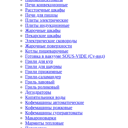
Печи конвекционные
Расстоечные шкафы
Печи для пиццы
Плиты электрические
Плиты индукционные
Жарочные шкафы
Пекарские шкафы
Электрические сковороды
Жарочные поверхности
Котлы пищеварочные
Готовка в вакууме SOUS-VIDE (Су-вид)
Грили для кур
Грили для шаурмы
Грили прижимные
Грили-саламандер
Гриль лавовый
Гриль роликовый
Дегидраторы
Кипятильники воды
Кофемашины автоматические
Кофемашины рожковые
Кофемашины суперавтоматы
Макароноварки
Мармиты тепловые