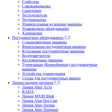
Слайсеры
Соковыжималки
Сыротерки
Тестоделители
Тестораскатка
Универсальные кухонные машины
Упаковочное оборудование
Хлеборезки
Посудомоечное оборудование
Стаканомоечные машины
Фронтальная посудомоечная машина
Купольные посудомоечные машины
Водоумягчители
Котломоечные машины
Туннельные (Конвейерные) посудомоечные
машины
Устройства душирующие
Столы для посудомоечных машин
Линии раздачи питания
Линия Абат Аста
RADA
Линии МХМ Шеф
Линия Abat Hot-Line
Линия Абат Патша
Линия Абат Премьер