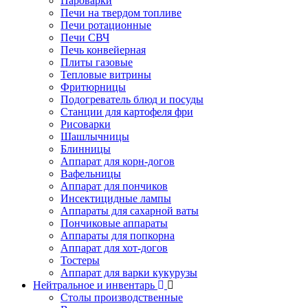
Пароварки
Печи на твердом топливе
Печи ротационные
Печи СВЧ
Печь конвейерная
Плиты газовые
Тепловые витрины
Фритюрницы
Подогреватель блюд и посуды
Станции для картофеля фри
Рисоварки
Шашлычницы
Блинницы
Аппарат для корн-догов
Вафельницы
Аппарат для пончиков
Инсектицидные лампы
Аппараты для сахарной ваты
Пончиковые аппараты
Аппараты для попкорна
Аппарат для хот-догов
Тостеры
Аппарат для варки кукурузы
Нейтральное и инвентарь
Столы производственные