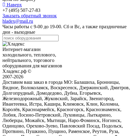
Наверх
+7 (495) 507-27-83
Заказать обратный звонок
hladex@mail.ru
Часы работы с
9-00
до
19-00
. Сб и Вс, а также праздничные
дни - выходные
Интернет-магазин
холодильного, теплового,
нейтрального, торгового
оборудования для магазинов
Хладекс.рф ©
2007-2026
Доставим ваш заказ в города МО:
Балашиха, Бронницы,
Видное, Волоколамск, Воскресенск, Дзержинский, Дмитров,
Долгопрудный, Домодедово, Дубна, Егорьевск,
Железнодорожный, Жуковский, Зарайск, Звенигород,
Ивантеевка, Истра, Кашира, Климовск, Клин, Коломна,
Королёв, Красноармейск, Красногорск, Краснознаменск,
Лобня, Лосино-Петровский, Луховицы, Лыткарино,
Люберцы, Можайск, Мытищи, Наро-Фоминск, Ногинск,
Одинцово, Орехово-Зуево, Павловский Посад, Подольск,
Протвино, Пушкино, Пущино, Раменское, Реутов, Руза,