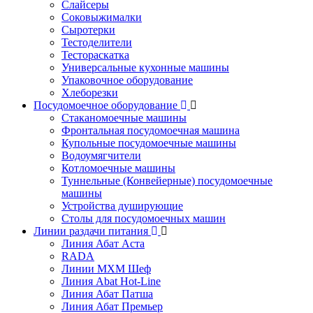
Слайсеры
Соковыжималки
Сыротерки
Тестоделители
Тестораскатка
Универсальные кухонные машины
Упаковочное оборудование
Хлеборезки
Посудомоечное оборудование
Стаканомоечные машины
Фронтальная посудомоечная машина
Купольные посудомоечные машины
Водоумягчители
Котломоечные машины
Туннельные (Конвейерные) посудомоечные
машины
Устройства душирующие
Столы для посудомоечных машин
Линии раздачи питания
Линия Абат Аста
RADA
Линии МХМ Шеф
Линия Abat Hot-Line
Линия Абат Патша
Линия Абат Премьер