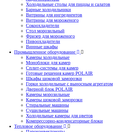
Холодильные столы для пиццы и салатов
Барные холодильники
Витрины для ингредиентов
Витрины для мороженого
Сокоохладители
Стол морозильный
Фризер для мороженого
Пивоохладители
Винные шкафы
Промышленное оборудование
Камеры холодильные
Моноблоки для камер
Сплит-системы для камер
Готовые решения камер POLAIR
Шкафы шоковой заморозки
Горки холодильные с выносным агрегатом
Дверной блок POLAIR
Камеры морозильные
Камеры шоковой заморозки
Стиральные машины
Сушильные машины
Холодильные камеры для цветов
Компрессорно-конденсаторные блоки
Тепловое оборудование
Пароконвектоматы