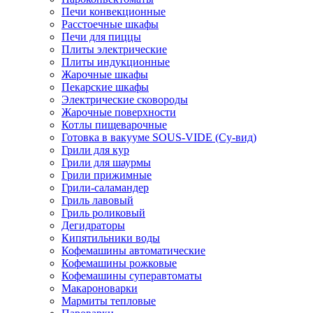
Печи конвекционные
Расстоечные шкафы
Печи для пиццы
Плиты электрические
Плиты индукционные
Жарочные шкафы
Пекарские шкафы
Электрические сковороды
Жарочные поверхности
Котлы пищеварочные
Готовка в вакууме SOUS-VIDE (Су-вид)
Грили для кур
Грили для шаурмы
Грили прижимные
Грили-саламандер
Гриль лавовый
Гриль роликовый
Дегидраторы
Кипятильники воды
Кофемашины автоматические
Кофемашины рожковые
Кофемашины суперавтоматы
Макароноварки
Мармиты тепловые