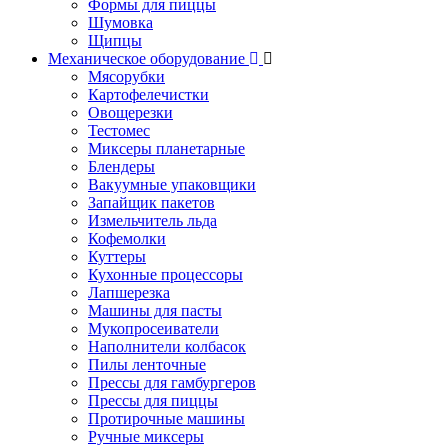
Формы для пиццы
Шумовка
Щипцы
Механическое оборудование
Мясорубки
Картофелечистки
Овощерезки
Тестомес
Миксеры планетарные
Блендеры
Вакуумные упаковщики
Запайщик пакетов
Измельчитель льда
Кофемолки
Куттеры
Кухонные процессоры
Лапшерезка
Машины для пасты
Мукопросеиватели
Наполнители колбасок
Пилы ленточные
Прессы для гамбургеров
Прессы для пиццы
Протирочные машины
Ручные миксеры