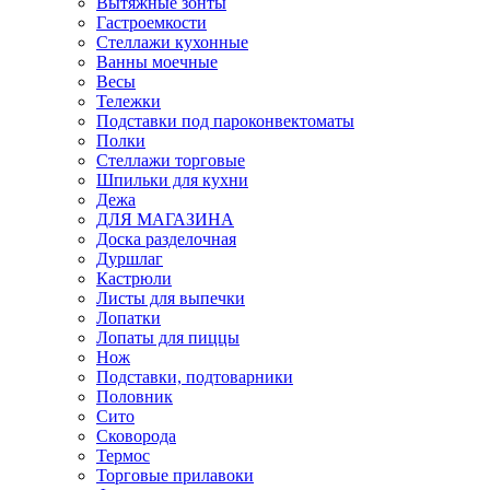
Вытяжные зонты
Гастроемкости
Стеллажи кухонные
Ванны моечные
Весы
Тележки
Подставки под пароконвектоматы
Полки
Стеллажи торговые
Шпильки для кухни
Дежа
ДЛЯ МАГАЗИНА
Доска разделочная
Дуршлаг
Кастрюли
Листы для выпечки
Лопатки
Лопаты для пиццы
Нож
Подставки, подтоварники
Половник
Сито
Сковорода
Термос
Торговые прилавоки