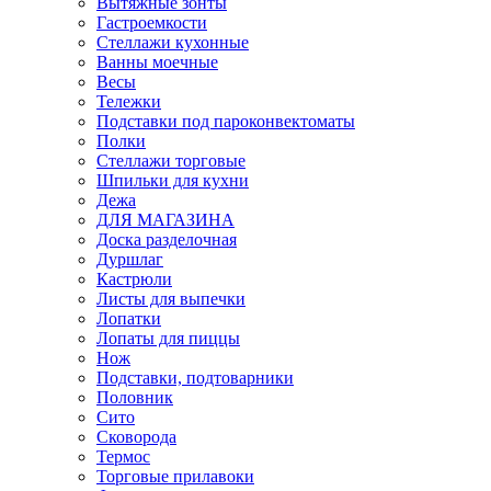
Вытяжные зонты
Гастроемкости
Стеллажи кухонные
Ванны моечные
Весы
Тележки
Подставки под пароконвектоматы
Полки
Стеллажи торговые
Шпильки для кухни
Дежа
ДЛЯ МАГАЗИНА
Доска разделочная
Дуршлаг
Кастрюли
Листы для выпечки
Лопатки
Лопаты для пиццы
Нож
Подставки, подтоварники
Половник
Сито
Сковорода
Термос
Торговые прилавоки