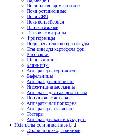
Пароварки
Печи на твердом топливе
Печи ротационные
Печи СВЧ
Печь конвейерная
Плиты газовые
Тепловые витрины
Фритюрницы
Подогреватель блюд и посуды
Станции для картофеля фри
Рисоварки
Шашлычницы
Блинницы
Аппарат для корн-догов
Вафельницы
Аппарат для пончиков
Инсектицидные лампы
Аппараты для сахарной ваты
Пончиковые аппараты
Аппараты для попкорна
Аппарат для хот-догов
Тостеры
Аппарат для варки кукурузы
Нейтральное и инвентарь
Столы производственные