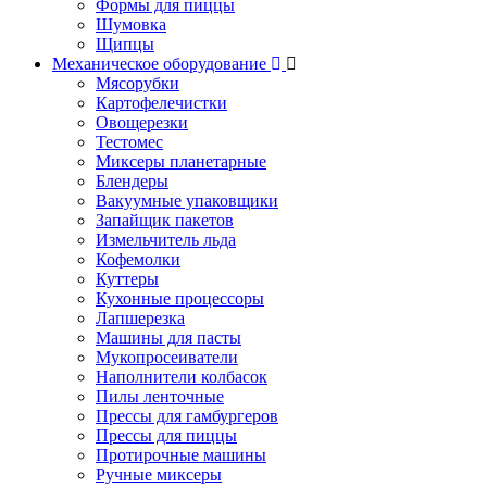
Формы для пиццы
Шумовка
Щипцы
Механическое оборудование
Мясорубки
Картофелечистки
Овощерезки
Тестомес
Миксеры планетарные
Блендеры
Вакуумные упаковщики
Запайщик пакетов
Измельчитель льда
Кофемолки
Куттеры
Кухонные процессоры
Лапшерезка
Машины для пасты
Мукопросеиватели
Наполнители колбасок
Пилы ленточные
Прессы для гамбургеров
Прессы для пиццы
Протирочные машины
Ручные миксеры