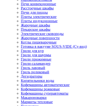
Печи конвекционные
Расстоечные шкафы
Печи для пиццы
Плиты электрические
Плиты индукционные
Жарочные шкафы
Пекарские шкафы
Электрические сковороды
Жарочные поверхности
Котлы пищеварочные
Готовка в вакууме SOUS-VIDE (Су-вид)
Грили для кур
Грили для шаурмы
Грили прижимные
Грили-саламандер
Гриль лавовый
Гриль роликовый
Дегидраторы
Кипятильники воды
Кофемашины автоматические
Кофемашины рожковые
Кофемашины суперавтоматы
Макароноварки
Мармиты тепловые