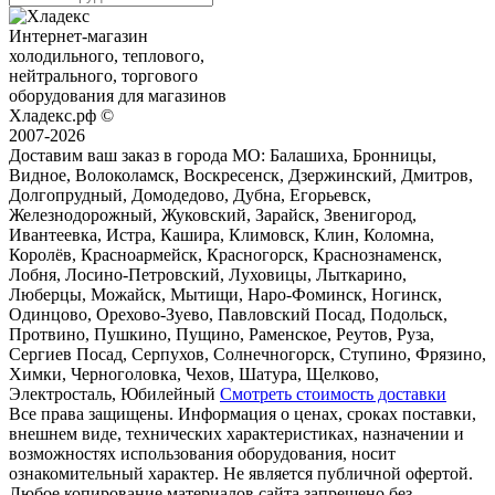
Интернет-магазин
холодильного, теплового,
нейтрального, торгового
оборудования для магазинов
Хладекс.рф ©
2007-2026
Доставим ваш заказ в города МО:
Балашиха, Бронницы,
Видное, Волоколамск, Воскресенск, Дзержинский, Дмитров,
Долгопрудный, Домодедово, Дубна, Егорьевск,
Железнодорожный, Жуковский, Зарайск, Звенигород,
Ивантеевка, Истра, Кашира, Климовск, Клин, Коломна,
Королёв, Красноармейск, Красногорск, Краснознаменск,
Лобня, Лосино-Петровский, Луховицы, Лыткарино,
Люберцы, Можайск, Мытищи, Наро-Фоминск, Ногинск,
Одинцово, Орехово-Зуево, Павловский Посад, Подольск,
Протвино, Пушкино, Пущино, Раменское, Реутов, Руза,
Сергиев Посад, Серпухов, Солнечногорск, Ступино, Фрязино,
Химки, Черноголовка, Чехов, Шатура, Щелково,
Электросталь, Юбилейный
Смотреть стоимость доставки
Все права защищены. Информация о ценах, сроках поставки,
внешнем виде, технических характеристиках, назначении и
возможностях использования оборудования, носит
ознакомительный характер. Не является публичной офертой.
Любое копирование материалов сайта запрещено без