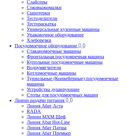
Слайсеры
Соковыжималки
Сыротерки
Тестоделители
Тестораскатка
Универсальные кухонные машины
Упаковочное оборудование
Хлеборезки
Посудомоечное оборудование
Стаканомоечные машины
Фронтальная посудомоечная машина
Купольные посудомоечные машины
Водоумягчители
Котломоечные машины
Туннельные (Конвейерные) посудомоечные
машины
Устройства душирующие
Столы для посудомоечных машин
Линии раздачи питания
Линия Абат Аста
RADA
Линии МХМ Шеф
Линия Abat Hot-Line
Линия Абат Патша
Линия Абат Премьер