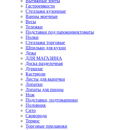
Вытяжные зонты
Гастроемкости
Стеллажи кухонные
Ванны моечные
Весы
Тележки
Подставки под пароконвектоматы
Полки
Стеллажи торговые
Шпильки для кухни
Дежа
ДЛЯ МАГАЗИНА
Доска разделочная
Дуршлаг
Кастрюли
Листы для выпечки
Лопатки
Лопаты для пиццы
Нож
Подставки, подтоварники
Половник
Сито
Сковорода
Термос
Торговые прилавоки