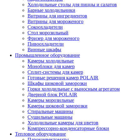
Холодильные столы для пиццы и салатов
Барные холодильники
Витрины для ингредиентов
Витрины для мороженого
Сокоохладители
Стол морозильный
Фризер для мороженого
Пивоохладители
Винные шкафы
Промышленное оборудование
Камеры холодильные
Моноблоки для камер
Сплит-системы для камер
Готовые решения камер POLAIR
Шкафы шоковой заморозки
Горки холодильные с выносным агрегатом
Дверной блок POLAIR
Камеры морозильные
Камеры шоковой заморозки
Стиральные машины
Сушильные машины
Холодильные камеры для цветов
Компрессорно-конденсаторные блоки
Тепловое оборудование
Пароконвектоматы