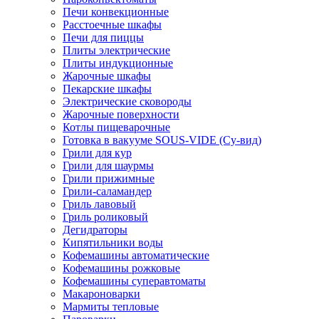
Печи конвекционные
Расстоечные шкафы
Печи для пиццы
Плиты электрические
Плиты индукционные
Жарочные шкафы
Пекарские шкафы
Электрические сковороды
Жарочные поверхности
Котлы пищеварочные
Готовка в вакууме SOUS-VIDE (Су-вид)
Грили для кур
Грили для шаурмы
Грили прижимные
Грили-саламандер
Гриль лавовый
Гриль роликовый
Дегидраторы
Кипятильники воды
Кофемашины автоматические
Кофемашины рожковые
Кофемашины суперавтоматы
Макароноварки
Мармиты тепловые