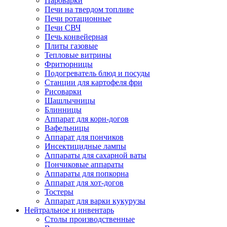
Пароварки
Печи на твердом топливе
Печи ротационные
Печи СВЧ
Печь конвейерная
Плиты газовые
Тепловые витрины
Фритюрницы
Подогреватель блюд и посуды
Станции для картофеля фри
Рисоварки
Шашлычницы
Блинницы
Аппарат для корн-догов
Вафельницы
Аппарат для пончиков
Инсектицидные лампы
Аппараты для сахарной ваты
Пончиковые аппараты
Аппараты для попкорна
Аппарат для хот-догов
Тостеры
Аппарат для варки кукурузы
Нейтральное и инвентарь
Столы производственные