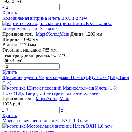
59230 руб.
-
+
Купить
Холодильная витрина Илеть ВХС 1,2 new
Производитель:
МариХолодМаш
Длина: 1200 мм
Ширина: 1090 мм
Высота: 1170 мм
Глубина выкладки: 765 мм
Температурный режим: 0..+7 °C
56033 руб.
-
+
Купить
Щиток передний Марихолодмаш Илеть (1,8) , Нова (1.8), Таир
(1,8)
Производитель:
МариХолодМаш
1925 руб.
-
+
Купить
Морозильная витрина Илеть ВХН 1,8 new