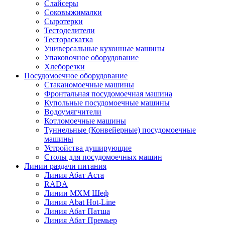
Слайсеры
Соковыжималки
Сыротерки
Тестоделители
Тестораскатка
Универсальные кухонные машины
Упаковочное оборудование
Хлеборезки
Посудомоечное оборудование
Стаканомоечные машины
Фронтальная посудомоечная машина
Купольные посудомоечные машины
Водоумягчители
Котломоечные машины
Туннельные (Конвейерные) посудомоечные
машины
Устройства душирующие
Столы для посудомоечных машин
Линии раздачи питания
Линия Абат Аста
RADA
Линии МХМ Шеф
Линия Abat Hot-Line
Линия Абат Патша
Линия Абат Премьер