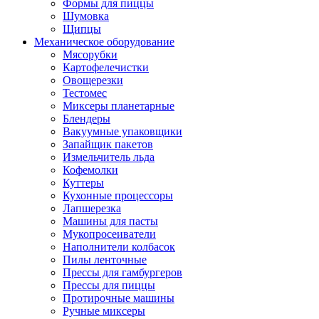
Формы для пиццы
Шумовка
Щипцы
Механическое оборудование
Мясорубки
Картофелечистки
Овощерезки
Тестомес
Миксеры планетарные
Блендеры
Вакуумные упаковщики
Запайщик пакетов
Измельчитель льда
Кофемолки
Куттеры
Кухонные процессоры
Лапшерезка
Машины для пасты
Мукопросеиватели
Наполнители колбасок
Пилы ленточные
Прессы для гамбургеров
Прессы для пиццы
Протирочные машины
Ручные миксеры