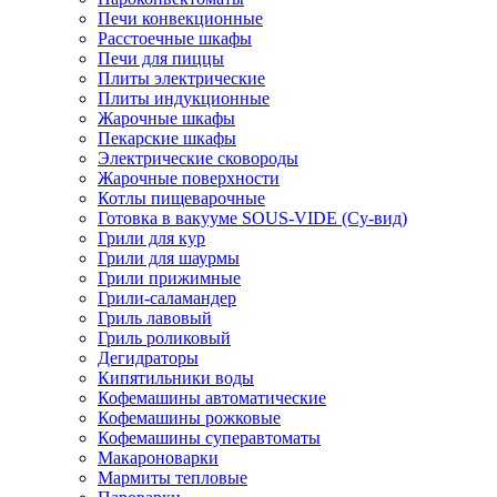
Печи конвекционные
Расстоечные шкафы
Печи для пиццы
Плиты электрические
Плиты индукционные
Жарочные шкафы
Пекарские шкафы
Электрические сковороды
Жарочные поверхности
Котлы пищеварочные
Готовка в вакууме SOUS-VIDE (Су-вид)
Грили для кур
Грили для шаурмы
Грили прижимные
Грили-саламандер
Гриль лавовый
Гриль роликовый
Дегидраторы
Кипятильники воды
Кофемашины автоматические
Кофемашины рожковые
Кофемашины суперавтоматы
Макароноварки
Мармиты тепловые