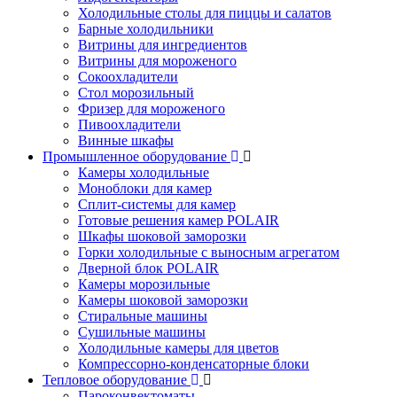
Холодильные столы для пиццы и салатов
Барные холодильники
Витрины для ингредиентов
Витрины для мороженого
Сокоохладители
Стол морозильный
Фризер для мороженого
Пивоохладители
Винные шкафы
Промышленное оборудование
Камеры холодильные
Моноблоки для камер
Сплит-системы для камер
Готовые решения камер POLAIR
Шкафы шоковой заморозки
Горки холодильные с выносным агрегатом
Дверной блок POLAIR
Камеры морозильные
Камеры шоковой заморозки
Стиральные машины
Сушильные машины
Холодильные камеры для цветов
Компрессорно-конденсаторные блоки
Тепловое оборудование
Пароконвектоматы