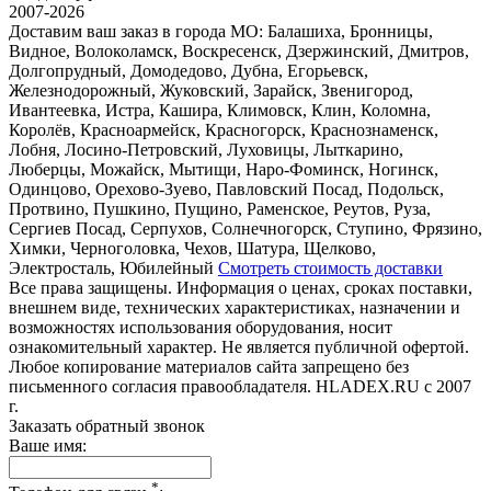
2007-2026
Доставим ваш заказ в города МО:
Балашиха, Бронницы,
Видное, Волоколамск, Воскресенск, Дзержинский, Дмитров,
Долгопрудный, Домодедово, Дубна, Егорьевск,
Железнодорожный, Жуковский, Зарайск, Звенигород,
Ивантеевка, Истра, Кашира, Климовск, Клин, Коломна,
Королёв, Красноармейск, Красногорск, Краснознаменск,
Лобня, Лосино-Петровский, Луховицы, Лыткарино,
Люберцы, Можайск, Мытищи, Наро-Фоминск, Ногинск,
Одинцово, Орехово-Зуево, Павловский Посад, Подольск,
Протвино, Пушкино, Пущино, Раменское, Реутов, Руза,
Сергиев Посад, Серпухов, Солнечногорск, Ступино, Фрязино,
Химки, Черноголовка, Чехов, Шатура, Щелково,
Электросталь, Юбилейный
Смотреть стоимость доставки
Все права защищены. Информация о ценах, сроках поставки,
внешнем виде, технических характеристиках, назначении и
возможностях использования оборудования, носит
ознакомительный характер. Не является публичной офертой.
Любое копирование материалов сайта запрещено без
письменного согласия правообладателя. HLADEX.RU c 2007
г.
Заказать обратный звонок
Ваше имя:
*