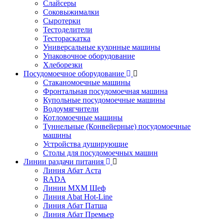
Слайсеры
Соковыжималки
Сыротерки
Тестоделители
Тестораскатка
Универсальные кухонные машины
Упаковочное оборудование
Хлеборезки
Посудомоечное оборудование
Стаканомоечные машины
Фронтальная посудомоечная машина
Купольные посудомоечные машины
Водоумягчители
Котломоечные машины
Туннельные (Конвейерные) посудомоечные
машины
Устройства душирующие
Столы для посудомоечных машин
Линии раздачи питания
Линия Абат Аста
RADA
Линии МХМ Шеф
Линия Abat Hot-Line
Линия Абат Патша
Линия Абат Премьер