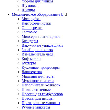
Формы для пиццы
Шумовка
Щипцы
Механическое оборудование
Мясорубки
Картофелечистки
Овощерезки
Тестомес
Миксеры планетарные
Блендеры
Вакуумные упаковщики
Запайщик пакетов
Измельчитель льда
Кофемолки
Куттеры
Кухонные процессоры
Лапшерезка
Машины для пасты
Мукопросеиватели
Наполнители колбасок
Пилы ленточные
Прессы для гамбургеров
Прессы для пиццы
Протирочные машины
Ручные миксеры