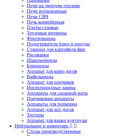
Пароварки
Печи на твердом топливе
Печи ротационные
Печи СВЧ
Печь конвейерная
Плиты газовые
Тепловые витрины
Фритюрницы
Подогреватель блюд и посуды
Станции для картофеля фри
Рисоварки
Шашлычницы
Блинницы
Аппарат для корн-догов
Вафельницы
Аппарат для пончиков
Инсектицидные лампы
Аппараты для сахарной ваты
Пончиковые аппараты
Аппараты для попкорна
Аппарат для хот-догов
Тостеры
Аппарат для варки кукурузы
Нейтральное и инвентарь
Столы производственные