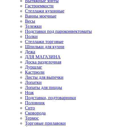
Вытяжные зонты
Гастроемкости
Стеллажи кухонные
Ванны моечные
Весы
Тележки
Подставки под пароконвектоматы
Полки
Стеллажи торговые
Шпильки для кухни
Дежа
ДЛЯ МАГАЗИНА
Доска разделочная
Дуршлаг
Кастрюли
Листы для выпечки
Лопатки
Лопаты для пиццы
Нож
Подставки, подтоварники
Половник
Сито
Сковорода
Термос
Торговые прилавоки