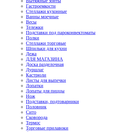
Вытяжные зонты
Гастроемкости
Стеллажи кухонные
Ванны моечные
Весы
Тележки
Подставки под пароконвектоматы
Полки
Стеллажи торговые
Шпильки для кухни
Дежа
ДЛЯ МАГАЗИНА
Доска разделочная
Дуршлаг
Кастрюли
Листы для выпечки
Лопатки
Лопаты для пиццы
Нож
Подставки, подтоварники
Половник
Сито
Сковорода
Термос
Торговые прилавоки