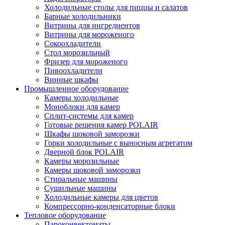
Холодильные столы для пиццы и салатов
Барные холодильники
Витрины для ингредиентов
Витрины для мороженого
Сокоохладители
Стол морозильный
Фризер для мороженого
Пивоохладители
Винные шкафы
Промышленное оборудование
Камеры холодильные
Моноблоки для камер
Сплит-системы для камер
Готовые решения камер POLAIR
Шкафы шоковой заморозки
Горки холодильные с выносным агрегатом
Дверной блок POLAIR
Камеры морозильные
Камеры шоковой заморозки
Стиральные машины
Сушильные машины
Холодильные камеры для цветов
Компрессорно-конденсаторные блоки
Тепловое оборудование
Пароконвектоматы