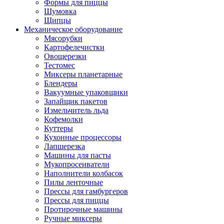
Формы для пиццы
Шумовка
Щипцы
Механическое оборудование
Мясорубки
Картофелечистки
Овощерезки
Тестомес
Миксеры планетарные
Блендеры
Вакуумные упаковщики
Запайщик пакетов
Измельчитель льда
Кофемолки
Куттеры
Кухонные процессоры
Лапшерезка
Машины для пасты
Мукопросеиватели
Наполнители колбасок
Пилы ленточные
Прессы для гамбургеров
Прессы для пиццы
Протирочные машины
Ручные миксеры