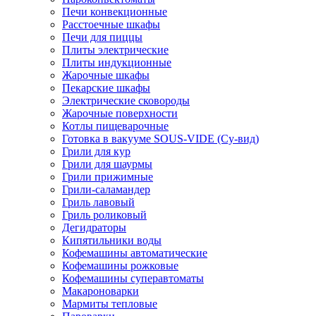
Печи конвекционные
Расстоечные шкафы
Печи для пиццы
Плиты электрические
Плиты индукционные
Жарочные шкафы
Пекарские шкафы
Электрические сковороды
Жарочные поверхности
Котлы пищеварочные
Готовка в вакууме SOUS-VIDE (Су-вид)
Грили для кур
Грили для шаурмы
Грили прижимные
Грили-саламандер
Гриль лавовый
Гриль роликовый
Дегидраторы
Кипятильники воды
Кофемашины автоматические
Кофемашины рожковые
Кофемашины суперавтоматы
Макароноварки
Мармиты тепловые