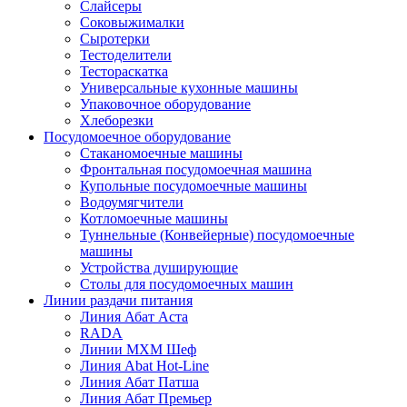
Слайсеры
Соковыжималки
Сыротерки
Тестоделители
Тестораскатка
Универсальные кухонные машины
Упаковочное оборудование
Хлеборезки
Посудомоечное оборудование
Стаканомоечные машины
Фронтальная посудомоечная машина
Купольные посудомоечные машины
Водоумягчители
Котломоечные машины
Туннельные (Конвейерные) посудомоечные
машины
Устройства душирующие
Столы для посудомоечных машин
Линии раздачи питания
Линия Абат Аста
RADA
Линии МХМ Шеф
Линия Abat Hot-Line
Линия Абат Патша
Линия Абат Премьер