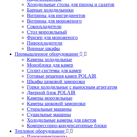
Холодильные столы для пиццы и салатов
Барные холодильники
Витрины для ингредиентов
Витрины для мороженого
Сокоохладители
Стол морозильный
Фризер для мороженого
Пивоохладители
Винные шкафы
Промышленное оборудование
Камеры холодильные
Моноблоки для камер
Сплит-системы для камер
Готовые решения камер POLAIR
Шкафы шоковой заморозки
Горки холодильные с выносным агрегатом
Дверной блок POLAIR
Камеры морозильные
Камеры шоковой заморозки
Стиральные машины
Сушильные машины
Холодильные камеры для цветов
Компрессорно-конденсаторные блоки
Тепловое оборудование
Пароконвектоматы