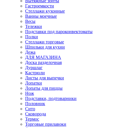
Вытяжные зонты
Гастроемкости
Стеллажи кухонные
Ванны моечные
Весы
Тележки
Подставки под пароконвектоматы
Полки
Стеллажи торговые
Шпильки для кухни
Дежа
ДЛЯ МАГАЗИНА
Доска разделочная
Дуршлаг
Кастрюли
Листы для выпечки
Лопатки
Лопаты для пиццы
Нож
Подставки, подтоварники
Половник
Сито
Сковорода
Термос
Торговые прилавоки