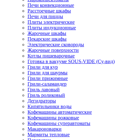
Печи конвекционные
Расстоечные шкафы
Печи для пиццы
Плиты электрические
Плиты индукционные
Жарочные шкафы
Пекарские шкафы
Электрические сковороды
Жарочные поверхности
Котлы пищеварочные
Готовка в вакууме SOUS-VIDE (Су-вид)
Грили для кур
Грили для шаурмы
Грили прижимные
Грили-саламандер
Гриль лавовый
Гриль роликовый
Дегидраторы
Кипятильники воды
Кофемашины автоматические
Кофемашины рожковые
Кофемашины суперавтоматы
Макароноварки
Мармиты тепловые