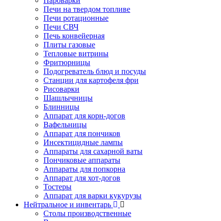
Пароварки
Печи на твердом топливе
Печи ротационные
Печи СВЧ
Печь конвейерная
Плиты газовые
Тепловые витрины
Фритюрницы
Подогреватель блюд и посуды
Станции для картофеля фри
Рисоварки
Шашлычницы
Блинницы
Аппарат для корн-догов
Вафельницы
Аппарат для пончиков
Инсектицидные лампы
Аппараты для сахарной ваты
Пончиковые аппараты
Аппараты для попкорна
Аппарат для хот-догов
Тостеры
Аппарат для варки кукурузы
Нейтральное и инвентарь
Столы производственные