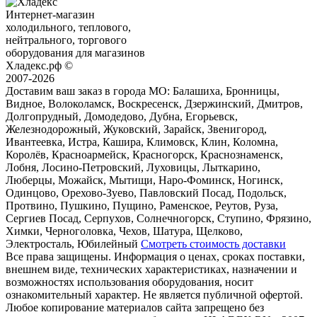
Интернет-магазин
холодильного, теплового,
нейтрального, торгового
оборудования для магазинов
Хладекс.рф ©
2007-2026
Доставим ваш заказ в города МО:
Балашиха, Бронницы,
Видное, Волоколамск, Воскресенск, Дзержинский, Дмитров,
Долгопрудный, Домодедово, Дубна, Егорьевск,
Железнодорожный, Жуковский, Зарайск, Звенигород,
Ивантеевка, Истра, Кашира, Климовск, Клин, Коломна,
Королёв, Красноармейск, Красногорск, Краснознаменск,
Лобня, Лосино-Петровский, Луховицы, Лыткарино,
Люберцы, Можайск, Мытищи, Наро-Фоминск, Ногинск,
Одинцово, Орехово-Зуево, Павловский Посад, Подольск,
Протвино, Пушкино, Пущино, Раменское, Реутов, Руза,
Сергиев Посад, Серпухов, Солнечногорск, Ступино, Фрязино,
Химки, Черноголовка, Чехов, Шатура, Щелково,
Электросталь, Юбилейный
Смотреть стоимость доставки
Все права защищены. Информация о ценах, сроках поставки,
внешнем виде, технических характеристиках, назначении и
возможностях использования оборудования, носит
ознакомительный характер. Не является публичной офертой.
Любое копирование материалов сайта запрещено без