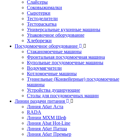
Слайсеры
Соковыжималки
Сыротерки
Тестоделители
Тестораскатка
Универсальные кухонные машины
Упаковочное оборудование
Хлеборезки
Посудомоечное оборудование
Стаканомоечные машины
Фронтальная посудомоечная машина
Купольные посудомоечные машины
Водоумягчители
Котломоечные машины
Туннельные (Конвейерные) посудомоечные
машины
Устройства душирующие
Столы для посудомоечных машин
Линии раздачи питания
Линия Абат Аста
RADA
Линии МХМ Шеф
Линия Abat Hot-Line
Линия Абат Патша
Линия Абат Премьер