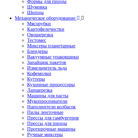
Формы для пиццы
Шумовка
Щипцы
Механическое оборудование
Мясорубки
Картофелечистки
Овощерезки
Тестомес
Миксеры планетарные
Блендеры
Вакуумные упаковщики
Запайщик пакетов
Измельчитель льда
Кофемолки
Куттеры
Кухонные процессоры
Лапшерезка
Машины для пасты
Мукопросеиватели
Наполнители колбасок
Пилы ленточные
Прессы для гамбургеров
Прессы для пиццы
Протирочные машины
Ручные миксеры