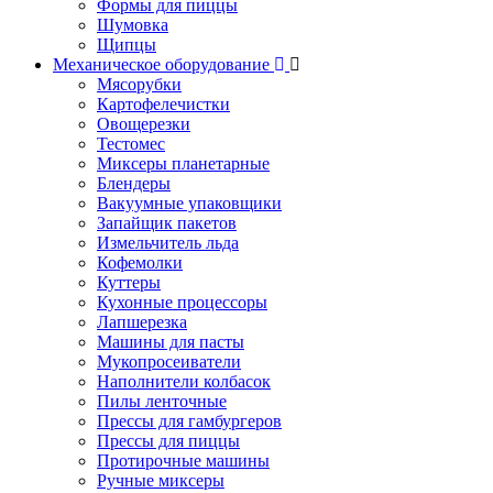
Формы для пиццы
Шумовка
Щипцы
Механическое оборудование
Мясорубки
Картофелечистки
Овощерезки
Тестомес
Миксеры планетарные
Блендеры
Вакуумные упаковщики
Запайщик пакетов
Измельчитель льда
Кофемолки
Куттеры
Кухонные процессоры
Лапшерезка
Машины для пасты
Мукопросеиватели
Наполнители колбасок
Пилы ленточные
Прессы для гамбургеров
Прессы для пиццы
Протирочные машины
Ручные миксеры