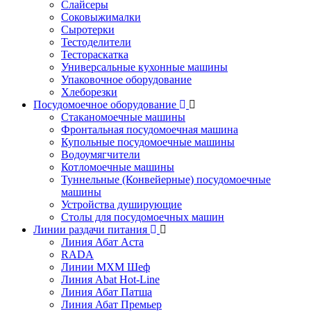
Слайсеры
Соковыжималки
Сыротерки
Тестоделители
Тестораскатка
Универсальные кухонные машины
Упаковочное оборудование
Хлеборезки
Посудомоечное оборудование
Стаканомоечные машины
Фронтальная посудомоечная машина
Купольные посудомоечные машины
Водоумягчители
Котломоечные машины
Туннельные (Конвейерные) посудомоечные
машины
Устройства душирующие
Столы для посудомоечных машин
Линии раздачи питания
Линия Абат Аста
RADA
Линии МХМ Шеф
Линия Abat Hot-Line
Линия Абат Патша
Линия Абат Премьер