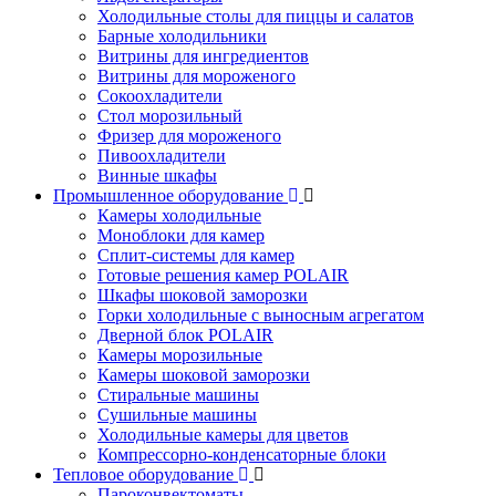
Холодильные столы для пиццы и салатов
Барные холодильники
Витрины для ингредиентов
Витрины для мороженого
Сокоохладители
Стол морозильный
Фризер для мороженого
Пивоохладители
Винные шкафы
Промышленное оборудование
Камеры холодильные
Моноблоки для камер
Сплит-системы для камер
Готовые решения камер POLAIR
Шкафы шоковой заморозки
Горки холодильные с выносным агрегатом
Дверной блок POLAIR
Камеры морозильные
Камеры шоковой заморозки
Стиральные машины
Сушильные машины
Холодильные камеры для цветов
Компрессорно-конденсаторные блоки
Тепловое оборудование
Пароконвектоматы