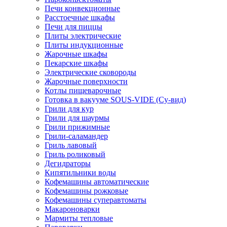
Печи конвекционные
Расстоечные шкафы
Печи для пиццы
Плиты электрические
Плиты индукционные
Жарочные шкафы
Пекарские шкафы
Электрические сковороды
Жарочные поверхности
Котлы пищеварочные
Готовка в вакууме SOUS-VIDE (Су-вид)
Грили для кур
Грили для шаурмы
Грили прижимные
Грили-саламандер
Гриль лавовый
Гриль роликовый
Дегидраторы
Кипятильники воды
Кофемашины автоматические
Кофемашины рожковые
Кофемашины суперавтоматы
Макароноварки
Мармиты тепловые