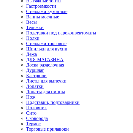
Вытяжные зонты
Гастроемкости
Стеллажи кухонные
Ванны моечные
Весы
Тележки
Подставки под пароконвектоматы
Полки
Стеллажи торговые
Шпильки для кухни
Дежа
ДЛЯ МАГАЗИНА
Доска разделочная
Дуршлаг
Кастрюли
Листы для выпечки
Лопатки
Лопаты для пиццы
Нож
Подставки, подтоварники
Половник
Сито
Сковорода
Термос
Торговые прилавоки