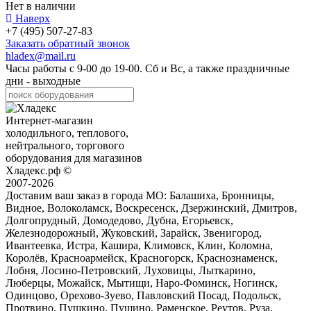
Нет в наличии
Наверх
+7 (495) 507-27-83
Заказать обратный звонок
hladex@mail.ru
Часы работы с
9-00
до
19-00
. Сб и Вс, а также праздничные
дни - выходные
Интернет-магазин
холодильного, теплового,
нейтрального, торгового
оборудования для магазинов
Хладекс.рф ©
2007-2026
Доставим ваш заказ в города МО:
Балашиха, Бронницы,
Видное, Волоколамск, Воскресенск, Дзержинский, Дмитров,
Долгопрудный, Домодедово, Дубна, Егорьевск,
Железнодорожный, Жуковский, Зарайск, Звенигород,
Ивантеевка, Истра, Кашира, Климовск, Клин, Коломна,
Королёв, Красноармейск, Красногорск, Краснознаменск,
Лобня, Лосино-Петровский, Луховицы, Лыткарино,
Люберцы, Можайск, Мытищи, Наро-Фоминск, Ногинск,
Одинцово, Орехово-Зуево, Павловский Посад, Подольск,
Протвино, Пушкино, Пущино, Раменское, Реутов, Руза,