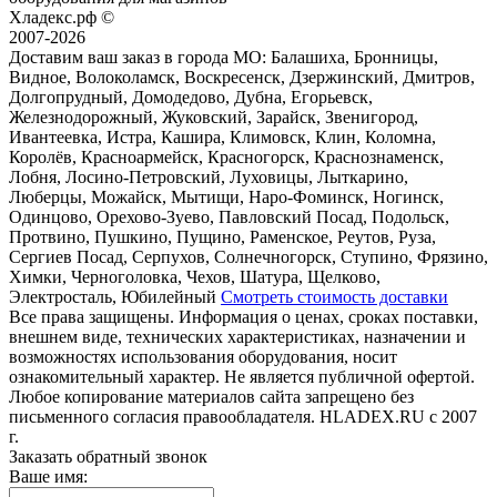
Хладекс.рф ©
2007-2026
Доставим ваш заказ в города МО:
Балашиха, Бронницы,
Видное, Волоколамск, Воскресенск, Дзержинский, Дмитров,
Долгопрудный, Домодедово, Дубна, Егорьевск,
Железнодорожный, Жуковский, Зарайск, Звенигород,
Ивантеевка, Истра, Кашира, Климовск, Клин, Коломна,
Королёв, Красноармейск, Красногорск, Краснознаменск,
Лобня, Лосино-Петровский, Луховицы, Лыткарино,
Люберцы, Можайск, Мытищи, Наро-Фоминск, Ногинск,
Одинцово, Орехово-Зуево, Павловский Посад, Подольск,
Протвино, Пушкино, Пущино, Раменское, Реутов, Руза,
Сергиев Посад, Серпухов, Солнечногорск, Ступино, Фрязино,
Химки, Черноголовка, Чехов, Шатура, Щелково,
Электросталь, Юбилейный
Смотреть стоимость доставки
Все права защищены. Информация о ценах, сроках поставки,
внешнем виде, технических характеристиках, назначении и
возможностях использования оборудования, носит
ознакомительный характер. Не является публичной офертой.
Любое копирование материалов сайта запрещено без
письменного согласия правообладателя. HLADEX.RU c 2007
г.
Заказать обратный звонок
Ваше имя: