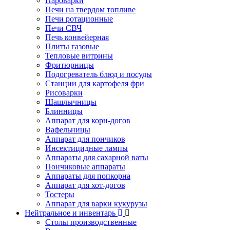
Пароварки
Печи на твердом топливе
Печи ротационные
Печи СВЧ
Печь конвейерная
Плиты газовые
Тепловые витрины
Фритюрницы
Подогреватель блюд и посуды
Станции для картофеля фри
Рисоварки
Шашлычницы
Блинницы
Аппарат для корн-догов
Вафельницы
Аппарат для пончиков
Инсектицидные лампы
Аппараты для сахарной ваты
Пончиковые аппараты
Аппараты для попкорна
Аппарат для хот-догов
Тостеры
Аппарат для варки кукурузы
Нейтральное и инвентарь
Столы производственные