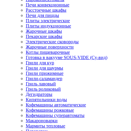
Печи конвекционные
Расстоечные шкафы
Печи для пиццы
Плиты электрические
Плиты индукционные
Жарочные шкафы
Пекарские шкафы
Электрические сковороды
Жарочные поверхности
Котлы пищеварочные
Готовка в вакууме SOUS-VIDE (Су-вид)
Грили для кур
Грили для шаурмы
Грили прижимные
Грили-саламандер
Гриль лавовый
Гриль роликовый
Дегидраторы
Кипятильники воды
Кофемашины автоматические
Кофемашины рожковые
Кофемашины суперавтоматы
Макароноварки
Мармиты тепловые