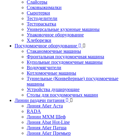
Слайсеры
Соковыжималки
Сыротерки
Тестоделители
Тестораскатка
Универсальные кухонные машины
Упаковочное оборудование
Хлеборезки
Посудомоечное оборудование
Стаканомоечные машины
Фронтальная посудомоечная машина
Купольные посудомоечные машины
Водоумягчители
Котломоечные машины
Туннельные (Конвейерные) посудомоечные
машины
Устройства душирующие
Столы для посудомоечных машин
Линии раздачи питания
Линия Абат Аста
RADA
Линии МХМ Шеф
Линия Abat Hot-Line
Линия Абат Патша
Линия Абат Премьер