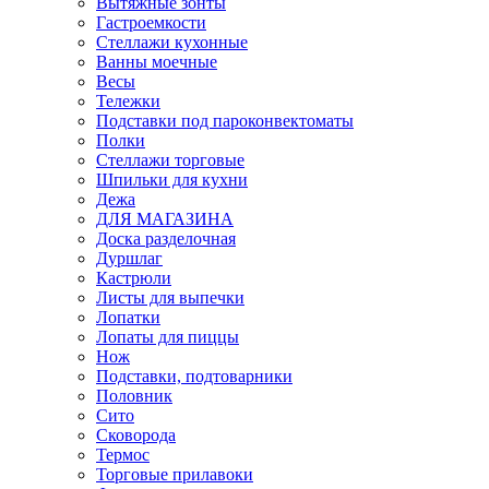
Вытяжные зонты
Гастроемкости
Стеллажи кухонные
Ванны моечные
Весы
Тележки
Подставки под пароконвектоматы
Полки
Стеллажи торговые
Шпильки для кухни
Дежа
ДЛЯ МАГАЗИНА
Доска разделочная
Дуршлаг
Кастрюли
Листы для выпечки
Лопатки
Лопаты для пиццы
Нож
Подставки, подтоварники
Половник
Сито
Сковорода
Термос
Торговые прилавоки