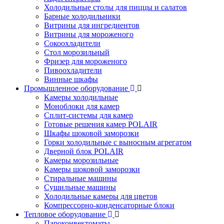
Холодильные столы для пиццы и салатов
Барные холодильники
Витрины для ингредиентов
Витрины для мороженого
Сокоохладители
Стол морозильный
Фризер для мороженого
Пивоохладители
Винные шкафы
Промышленное оборудование
Камеры холодильные
Моноблоки для камер
Сплит-системы для камер
Готовые решения камер POLAIR
Шкафы шоковой заморозки
Горки холодильные с выносным агрегатом
Дверной блок POLAIR
Камеры морозильные
Камеры шоковой заморозки
Стиральные машины
Сушильные машины
Холодильные камеры для цветов
Компрессорно-конденсаторные блоки
Тепловое оборудование
Пароконвектоматы