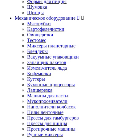
Формы для пиццы
Шумовка
Щипцы
Механическое оборудование
Мясорубки
Картофелечистки
Овощерезки
Тестомес
Миксеры планетарные
Блендеры
Вакуумные упаковщики
Запайщик пакетов
Измельчитель льда
Кофемолки
Куттеры
Кухонные процессоры
Лапшерезка
Машины для пасты
Мукопросеиватели
Наполнители колбасок
Пилы ленточные
Прессы для гамбургеров
Прессы для пиццы
Протирочные машины
Ручные миксеры