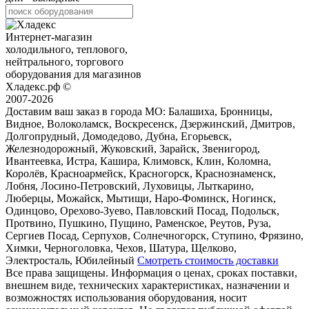
Интернет-магазин
холодильного, теплового,
нейтрального, торгового
оборудования для магазинов
Хладекс.рф ©
2007-2026
Доставим ваш заказ в города МО:
Балашиха, Бронницы,
Видное, Волоколамск, Воскресенск, Дзержинский, Дмитров,
Долгопрудный, Домодедово, Дубна, Егорьевск,
Железнодорожный, Жуковский, Зарайск, Звенигород,
Ивантеевка, Истра, Кашира, Климовск, Клин, Коломна,
Королёв, Красноармейск, Красногорск, Краснознаменск,
Лобня, Лосино-Петровский, Луховицы, Лыткарино,
Люберцы, Можайск, Мытищи, Наро-Фоминск, Ногинск,
Одинцово, Орехово-Зуево, Павловский Посад, Подольск,
Протвино, Пушкино, Пущино, Раменское, Реутов, Руза,
Сергиев Посад, Серпухов, Солнечногорск, Ступино, Фрязино,
Химки, Черноголовка, Чехов, Шатура, Щелково,
Электросталь, Юбилейный
Смотреть стоимость доставки
Все права защищены. Информация о ценах, сроках поставки,
внешнем виде, технических характеристиках, назначении и
возможностях использования оборудования, носит