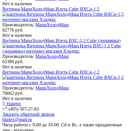
Нет в наличии
Витрина МариХолодМаш Илеть Cube ВХСн-1,5
Производитель:
МариХолодМаш
82776 руб.
Нет в наличии
Витрина МариХолодМаш Илеть ВХС-1,2 Cube (динамика)
Производитель:
МариХолодМаш
63386 руб.
Нет в наличии
Витрина МариХолодМаш Илеть Cube ВХСн-1,2
Производитель:
МариХолодМаш
76662 руб.
Нет в наличии
Наверх
+7 (495) 507-27-83
Заказать обратный звонок
hladex@mail.ru
Часы работы с
9-00
до
19-00
. Сб и Вс, а также праздничные
дни - выходные