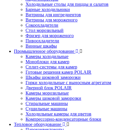
Холодильные столы для пиццы и салатов
Барные холодильники
Витрины для ингредиентов
Витрины для мороженого
Сокоохладители
Стол морозильный
Фризер для мороженого
Пивоохладители
Винные шкафы
Промышленное оборудование
Камеры холодильные
Моноблоки для камер
Сплит-системы для камер
Готовые решения камер POLAIR
Шкафы шоковой заморозки
Горки холодильные с выносным агрегатом
Дверной блок POLAIR
Камеры морозильные
Камеры шоковой заморозки
Стиральные машины
Сушильные машины
Холодильные камеры для цветов
Компрессорно-конденсаторные блоки
Тепловое оборудование
Пароконвектоматы