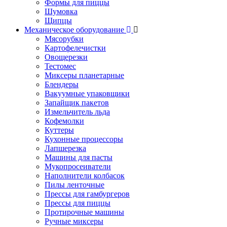
Формы для пиццы
Шумовка
Щипцы
Механическое оборудование
Мясорубки
Картофелечистки
Овощерезки
Тестомес
Миксеры планетарные
Блендеры
Вакуумные упаковщики
Запайщик пакетов
Измельчитель льда
Кофемолки
Куттеры
Кухонные процессоры
Лапшерезка
Машины для пасты
Мукопросеиватели
Наполнители колбасок
Пилы ленточные
Прессы для гамбургеров
Прессы для пиццы
Протирочные машины
Ручные миксеры