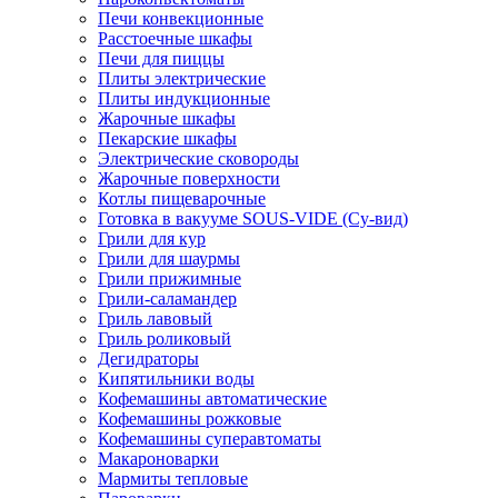
Печи конвекционные
Расстоечные шкафы
Печи для пиццы
Плиты электрические
Плиты индукционные
Жарочные шкафы
Пекарские шкафы
Электрические сковороды
Жарочные поверхности
Котлы пищеварочные
Готовка в вакууме SOUS-VIDE (Су-вид)
Грили для кур
Грили для шаурмы
Грили прижимные
Грили-саламандер
Гриль лавовый
Гриль роликовый
Дегидраторы
Кипятильники воды
Кофемашины автоматические
Кофемашины рожковые
Кофемашины суперавтоматы
Макароноварки
Мармиты тепловые