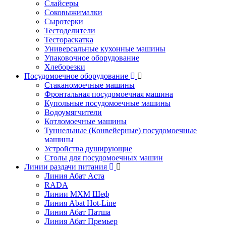
Слайсеры
Соковыжималки
Сыротерки
Тестоделители
Тестораскатка
Универсальные кухонные машины
Упаковочное оборудование
Хлеборезки
Посудомоечное оборудование
Стаканомоечные машины
Фронтальная посудомоечная машина
Купольные посудомоечные машины
Водоумягчители
Котломоечные машины
Туннельные (Конвейерные) посудомоечные
машины
Устройства душирующие
Столы для посудомоечных машин
Линии раздачи питания
Линия Абат Аста
RADA
Линии МХМ Шеф
Линия Abat Hot-Line
Линия Абат Патша
Линия Абат Премьер