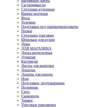
Вытяжные зонты
Гастроемкости
Стеллажи кухонные
Ванны моечные
Весы
Тележки
Подставки под пароконвектоматы
Полки
Стеллажи торговые
Шпильки для кухни
Дежа
ДЛЯ МАГАЗИНА
Доска разделочная
Дуршлаг
Кастрюли
Листы для выпечки
Лопатки
Лопаты для пиццы
Нож
Подставки, подтоварники
Половник
Сито
Сковорода
Термос
Торговые прилавоки