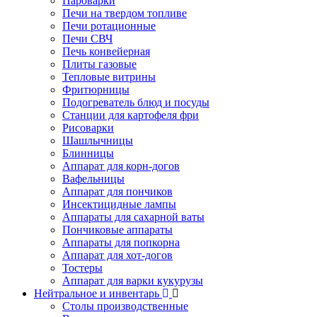
Пароварки
Печи на твердом топливе
Печи ротационные
Печи СВЧ
Печь конвейерная
Плиты газовые
Тепловые витрины
Фритюрницы
Подогреватель блюд и посуды
Станции для картофеля фри
Рисоварки
Шашлычницы
Блинницы
Аппарат для корн-догов
Вафельницы
Аппарат для пончиков
Инсектицидные лампы
Аппараты для сахарной ваты
Пончиковые аппараты
Аппараты для попкорна
Аппарат для хот-догов
Тостеры
Аппарат для варки кукурузы
Нейтральное и инвентарь
Столы производственные