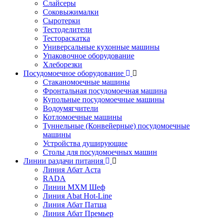
Слайсеры
Соковыжималки
Сыротерки
Тестоделители
Тестораскатка
Универсальные кухонные машины
Упаковочное оборудование
Хлеборезки
Посудомоечное оборудование
Стаканомоечные машины
Фронтальная посудомоечная машина
Купольные посудомоечные машины
Водоумягчители
Котломоечные машины
Туннельные (Конвейерные) посудомоечные
машины
Устройства душирующие
Столы для посудомоечных машин
Линии раздачи питания
Линия Абат Аста
RADA
Линии МХМ Шеф
Линия Abat Hot-Line
Линия Абат Патша
Линия Абат Премьер