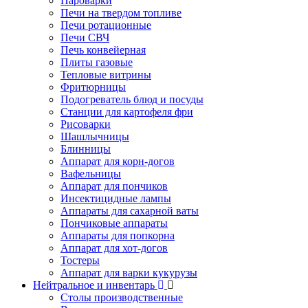
Пароварки
Печи на твердом топливе
Печи ротационные
Печи СВЧ
Печь конвейерная
Плиты газовые
Тепловые витрины
Фритюрницы
Подогреватель блюд и посуды
Станции для картофеля фри
Рисоварки
Шашлычницы
Блинницы
Аппарат для корн-догов
Вафельницы
Аппарат для пончиков
Инсектицидные лампы
Аппараты для сахарной ваты
Пончиковые аппараты
Аппараты для попкорна
Аппарат для хот-догов
Тостеры
Аппарат для варки кукурузы
Нейтральное и инвентарь
Столы производственные