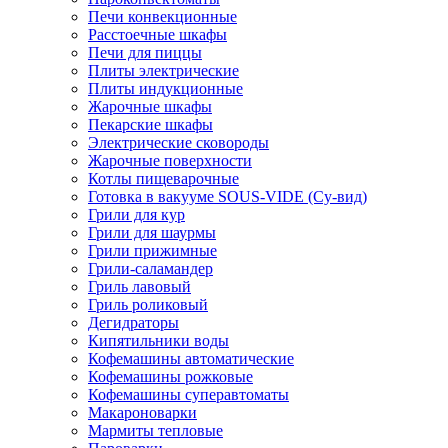
Печи конвекционные
Расстоечные шкафы
Печи для пиццы
Плиты электрические
Плиты индукционные
Жарочные шкафы
Пекарские шкафы
Электрические сковороды
Жарочные поверхности
Котлы пищеварочные
Готовка в вакууме SOUS-VIDE (Су-вид)
Грили для кур
Грили для шаурмы
Грили прижимные
Грили-саламандер
Гриль лавовый
Гриль роликовый
Дегидраторы
Кипятильники воды
Кофемашины автоматические
Кофемашины рожковые
Кофемашины суперавтоматы
Макароноварки
Мармиты тепловые