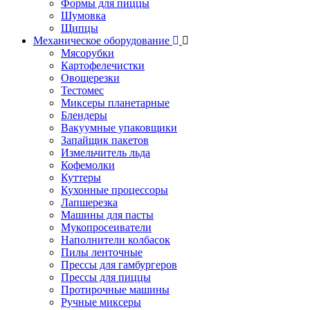
Формы для пиццы
Шумовка
Щипцы
Механическое оборудование
Мясорубки
Картофелечистки
Овощерезки
Тестомес
Миксеры планетарные
Блендеры
Вакуумные упаковщики
Запайщик пакетов
Измельчитель льда
Кофемолки
Куттеры
Кухонные процессоры
Лапшерезка
Машины для пасты
Мукопросеиватели
Наполнители колбасок
Пилы ленточные
Прессы для гамбургеров
Прессы для пиццы
Протирочные машины
Ручные миксеры