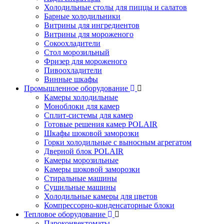
Холодильные столы для пиццы и салатов
Барные холодильники
Витрины для ингредиентов
Витрины для мороженого
Сокоохладители
Стол морозильный
Фризер для мороженого
Пивоохладители
Винные шкафы
Промышленное оборудование
Камеры холодильные
Моноблоки для камер
Сплит-системы для камер
Готовые решения камер POLAIR
Шкафы шоковой заморозки
Горки холодильные с выносным агрегатом
Дверной блок POLAIR
Камеры морозильные
Камеры шоковой заморозки
Стиральные машины
Сушильные машины
Холодильные камеры для цветов
Компрессорно-конденсаторные блоки
Тепловое оборудование
Пароконвектоматы