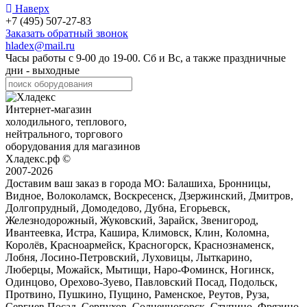
Наверх
+7 (495) 507-27-83
Заказать обратный звонок
hladex@mail.ru
Часы работы с
9-00
до
19-00
. Сб и Вс, а также праздничные
дни - выходные
Интернет-магазин
холодильного, теплового,
нейтрального, торгового
оборудования для магазинов
Хладекс.рф ©
2007-2026
Доставим ваш заказ в города МО:
Балашиха, Бронницы,
Видное, Волоколамск, Воскресенск, Дзержинский, Дмитров,
Долгопрудный, Домодедово, Дубна, Егорьевск,
Железнодорожный, Жуковский, Зарайск, Звенигород,
Ивантеевка, Истра, Кашира, Климовск, Клин, Коломна,
Королёв, Красноармейск, Красногорск, Краснознаменск,
Лобня, Лосино-Петровский, Луховицы, Лыткарино,
Люберцы, Можайск, Мытищи, Наро-Фоминск, Ногинск,
Одинцово, Орехово-Зуево, Павловский Посад, Подольск,
Протвино, Пушкино, Пущино, Раменское, Реутов, Руза,
Сергиев Посад, Серпухов, Солнечногорск, Ступино, Фрязино,