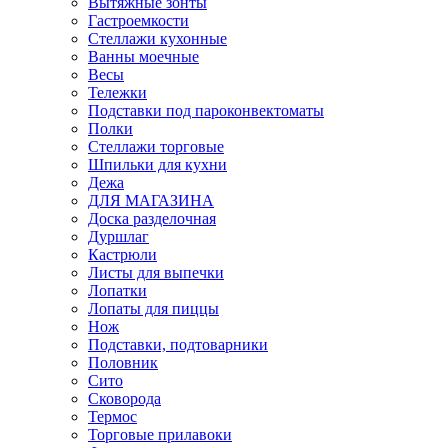
Вытяжные зонты
Гастроемкости
Стеллажи кухонные
Ванны моечные
Весы
Тележки
Подставки под пароконвектоматы
Полки
Стеллажи торговые
Шпильки для кухни
Дежа
ДЛЯ МАГАЗИНА
Доска разделочная
Дуршлаг
Кастрюли
Листы для выпечки
Лопатки
Лопаты для пиццы
Нож
Подставки, подтоварники
Половник
Сито
Сковорода
Термос
Торговые прилавоки