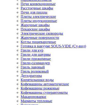
Печи конвекционные
Расстоечные шкафы
Печи для пиццы
Плиты электрические
Плиты индукционные
Жарочные шкафы
Пекарские шкафы
Электрические сковороды
Жарочные поверхности
Котлы пищеварочные
Готовка в вакууме SOUS-VIDE (Су-вид)
Грили для кур
Грили для шаурмы
Грили прижимные
Грили-саламандер
Гриль лавовый
Гриль роликовый
Дегидраторы
Кипятильники воды
Кофемашины автоматические
Кофемашины рожковые
Кофемашины суперавтоматы
Макароноварки
Мармиты тепловые