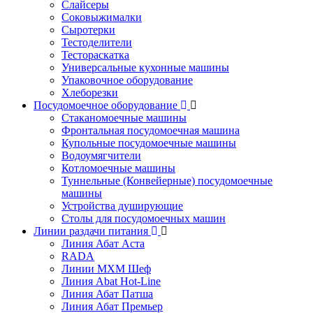
Слайсеры
Соковыжималки
Сыротерки
Тестоделители
Тестораскатка
Универсальные кухонные машины
Упаковочное оборудование
Хлеборезки
Посудомоечное оборудование
Стаканомоечные машины
Фронтальная посудомоечная машина
Купольные посудомоечные машины
Водоумягчители
Котломоечные машины
Туннельные (Конвейерные) посудомоечные
машины
Устройства душирующие
Столы для посудомоечных машин
Линии раздачи питания
Линия Абат Аста
RADA
Линии МХМ Шеф
Линия Abat Hot-Line
Линия Абат Патша
Линия Абат Премьер