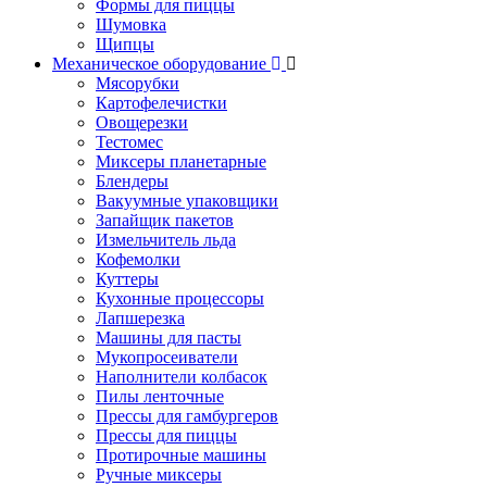
Формы для пиццы
Шумовка
Щипцы
Механическое оборудование
Мясорубки
Картофелечистки
Овощерезки
Тестомес
Миксеры планетарные
Блендеры
Вакуумные упаковщики
Запайщик пакетов
Измельчитель льда
Кофемолки
Куттеры
Кухонные процессоры
Лапшерезка
Машины для пасты
Мукопросеиватели
Наполнители колбасок
Пилы ленточные
Прессы для гамбургеров
Прессы для пиццы
Протирочные машины
Ручные миксеры