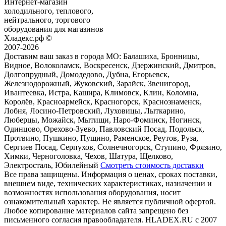
Интернет-магазин
холодильного, теплового,
нейтрального, торгового
оборудования для магазинов
Хладекс.рф ©
2007-2026
Доставим ваш заказ в города МО:
Балашиха, Бронницы,
Видное, Волоколамск, Воскресенск, Дзержинский, Дмитров,
Долгопрудный, Домодедово, Дубна, Егорьевск,
Железнодорожный, Жуковский, Зарайск, Звенигород,
Ивантеевка, Истра, Кашира, Климовск, Клин, Коломна,
Королёв, Красноармейск, Красногорск, Краснознаменск,
Лобня, Лосино-Петровский, Луховицы, Лыткарино,
Люберцы, Можайск, Мытищи, Наро-Фоминск, Ногинск,
Одинцово, Орехово-Зуево, Павловский Посад, Подольск,
Протвино, Пушкино, Пущино, Раменское, Реутов, Руза,
Сергиев Посад, Серпухов, Солнечногорск, Ступино, Фрязино,
Химки, Черноголовка, Чехов, Шатура, Щелково,
Электросталь, Юбилейный
Смотреть стоимость доставки
Все права защищены. Информация о ценах, сроках поставки,
внешнем виде, технических характеристиках, назначении и
возможностях использования оборудования, носит
ознакомительный характер. Не является публичной офертой.
Любое копирование материалов сайта запрещено без
письменного согласия правообладателя. HLADEX.RU c 2007