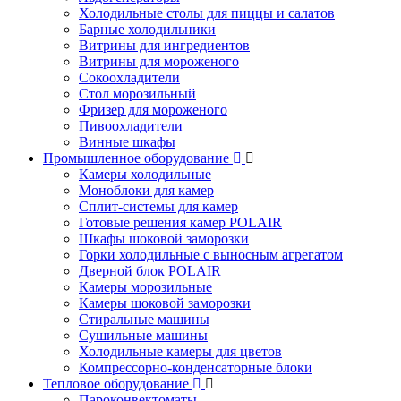
Холодильные столы для пиццы и салатов
Барные холодильники
Витрины для ингредиентов
Витрины для мороженого
Сокоохладители
Стол морозильный
Фризер для мороженого
Пивоохладители
Винные шкафы
Промышленное оборудование
Камеры холодильные
Моноблоки для камер
Сплит-системы для камер
Готовые решения камер POLAIR
Шкафы шоковой заморозки
Горки холодильные с выносным агрегатом
Дверной блок POLAIR
Камеры морозильные
Камеры шоковой заморозки
Стиральные машины
Сушильные машины
Холодильные камеры для цветов
Компрессорно-конденсаторные блоки
Тепловое оборудование
Пароконвектоматы