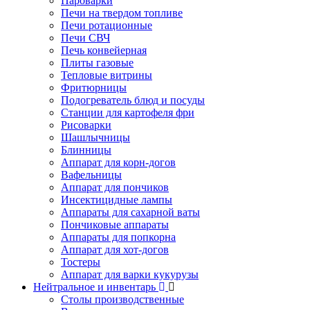
Пароварки
Печи на твердом топливе
Печи ротационные
Печи СВЧ
Печь конвейерная
Плиты газовые
Тепловые витрины
Фритюрницы
Подогреватель блюд и посуды
Станции для картофеля фри
Рисоварки
Шашлычницы
Блинницы
Аппарат для корн-догов
Вафельницы
Аппарат для пончиков
Инсектицидные лампы
Аппараты для сахарной ваты
Пончиковые аппараты
Аппараты для попкорна
Аппарат для хот-догов
Тостеры
Аппарат для варки кукурузы
Нейтральное и инвентарь
Столы производственные