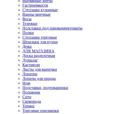
Вытяжные зонты
Гастроемкости
Стеллажи кухонные
Ванны моечные
Весы
Тележки
Подставки под пароконвектоматы
Полки
Стеллажи торговые
Шпильки для кухни
Дежа
ДЛЯ МАГАЗИНА
Доска разделочная
Дуршлаг
Кастрюли
Листы для выпечки
Лопатки
Лопаты для пиццы
Нож
Подставки, подтоварники
Половник
Сито
Сковорода
Термос
Торговые прилавоки