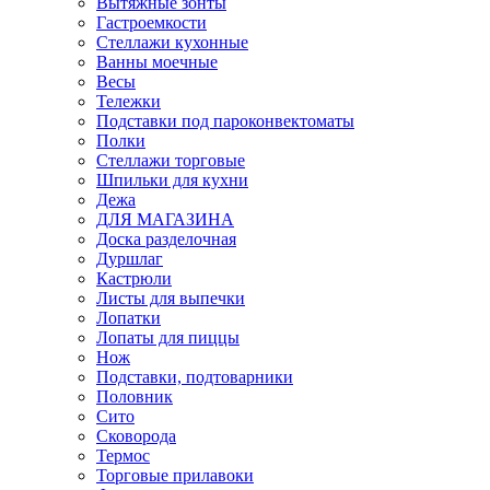
Вытяжные зонты
Гастроемкости
Стеллажи кухонные
Ванны моечные
Весы
Тележки
Подставки под пароконвектоматы
Полки
Стеллажи торговые
Шпильки для кухни
Дежа
ДЛЯ МАГАЗИНА
Доска разделочная
Дуршлаг
Кастрюли
Листы для выпечки
Лопатки
Лопаты для пиццы
Нож
Подставки, подтоварники
Половник
Сито
Сковорода
Термос
Торговые прилавоки