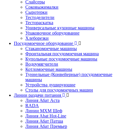
Слайсеры
Соковыжималки
Сыротерки
Тестоделители
Тестораскатка
Универсальные кухонные машины
Упаковочное оборудование
Хлеборезки
Посудомоечное оборудование
Стаканомоечные машины
Фронтальная посудомоечная машина
Купольные посудомоечные машины
Водоумягчители
Котломоечные машины
Туннельные (Конвейерные) посудомоечные
машины
Устройства душирующие
Столы для посудомоечных машин
Линии раздачи питания
Линия Абат Аста
RADA
Линии МХМ Шеф
Линия Abat Hot-Line
Линия Абат Патша
Линия Абат Премьер