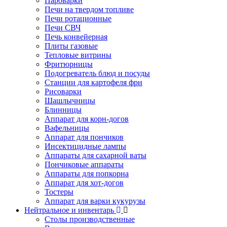
Пароварки
Печи на твердом топливе
Печи ротационные
Печи СВЧ
Печь конвейерная
Плиты газовые
Тепловые витрины
Фритюрницы
Подогреватель блюд и посуды
Станции для картофеля фри
Рисоварки
Шашлычницы
Блинницы
Аппарат для корн-догов
Вафельницы
Аппарат для пончиков
Инсектицидные лампы
Аппараты для сахарной ваты
Пончиковые аппараты
Аппараты для попкорна
Аппарат для хот-догов
Тостеры
Аппарат для варки кукурузы
Нейтральное и инвентарь
Столы производственные