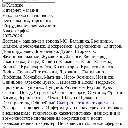
Интернет-магазин
холодильного, теплового,
нейтрального, торгового
оборудования для магазинов
Хладекс.рф ©
2007-2026
Доставим ваш заказ в города МО:
Балашиха, Бронницы,
Видное, Волоколамск, Воскресенск, Дзержинский, Дмитров,
Долгопрудный, Домодедово, Дубна, Егорьевск,
Железнодорожный, Жуковский, Зарайск, Звенигород,
Ивантеевка, Истра, Кашира, Климовск, Клин, Коломна,
Королёв, Красноармейск, Красногорск, Краснознаменск,
Лобня, Лосино-Петровский, Луховицы, Лыткарино,
Люберцы, Можайск, Мытищи, Наро-Фоминск, Ногинск,
Одинцово, Орехово-Зуево, Павловский Посад, Подольск,
Протвино, Пушкино, Пущино, Раменское, Реутов, Руза,
Сергиев Посад, Серпухов, Солнечногорск, Ступино, Фрязино,
Химки, Черноголовка, Чехов, Шатура, Щелково,
Электросталь, Юбилейный
Смотреть стоимость доставки
Все права защищены. Информация о ценах, сроках поставки,
внешнем виде, технических характеристиках, назначении и
возможностях использования оборудования, носит
ознакомительный характер. Не является публичной офертой.