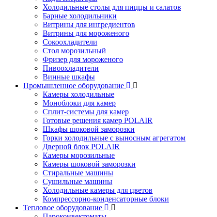
Холодильные столы для пиццы и салатов
Барные холодильники
Витрины для ингредиентов
Витрины для мороженого
Сокоохладители
Стол морозильный
Фризер для мороженого
Пивоохладители
Винные шкафы
Промышленное оборудование
Камеры холодильные
Моноблоки для камер
Сплит-системы для камер
Готовые решения камер POLAIR
Шкафы шоковой заморозки
Горки холодильные с выносным агрегатом
Дверной блок POLAIR
Камеры морозильные
Камеры шоковой заморозки
Стиральные машины
Сушильные машины
Холодильные камеры для цветов
Компрессорно-конденсаторные блоки
Тепловое оборудование
Пароконвектоматы