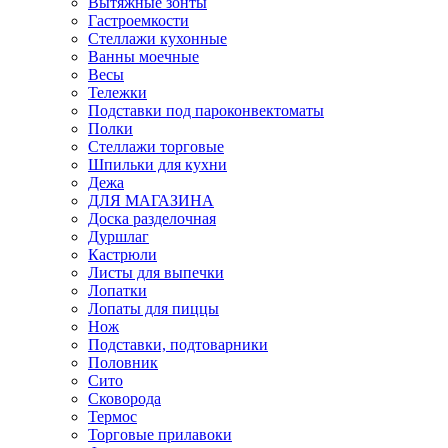
Вытяжные зонты
Гастроемкости
Стеллажи кухонные
Ванны моечные
Весы
Тележки
Подставки под пароконвектоматы
Полки
Стеллажи торговые
Шпильки для кухни
Дежа
ДЛЯ МАГАЗИНА
Доска разделочная
Дуршлаг
Кастрюли
Листы для выпечки
Лопатки
Лопаты для пиццы
Нож
Подставки, подтоварники
Половник
Сито
Сковорода
Термос
Торговые прилавоки