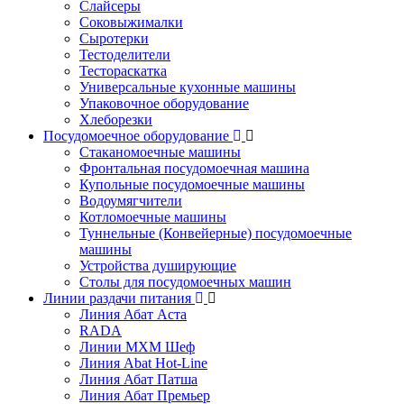
Слайсеры
Соковыжималки
Сыротерки
Тестоделители
Тестораскатка
Универсальные кухонные машины
Упаковочное оборудование
Хлеборезки
Посудомоечное оборудование
Стаканомоечные машины
Фронтальная посудомоечная машина
Купольные посудомоечные машины
Водоумягчители
Котломоечные машины
Туннельные (Конвейерные) посудомоечные
машины
Устройства душирующие
Столы для посудомоечных машин
Линии раздачи питания
Линия Абат Аста
RADA
Линии МХМ Шеф
Линия Abat Hot-Line
Линия Абат Патша
Линия Абат Премьер