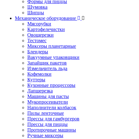
Формы для пиццы
Шумовка
Щипцы
Механическое оборудование
Мясорубки
Картофелечистки
Овощерезки
Тестомес
Миксеры планетарные
Блендеры
Вакуумные упаковщики
Запайщик пакетов
Измельчитель льда
Кофемолки
Куттеры
Кухонные процессоры
Лапшерезка
Машины для пасты
Мукопросеиватели
Наполнители колбасок
Пилы ленточные
Прессы для гамбургеров
Прессы для пиццы
Протирочные машины
Ручные миксеры