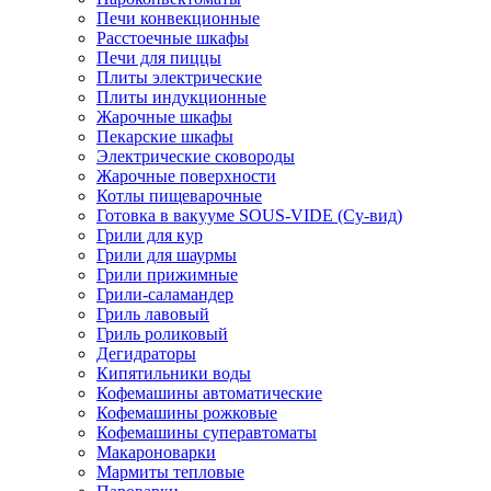
Печи конвекционные
Расстоечные шкафы
Печи для пиццы
Плиты электрические
Плиты индукционные
Жарочные шкафы
Пекарские шкафы
Электрические сковороды
Жарочные поверхности
Котлы пищеварочные
Готовка в вакууме SOUS-VIDE (Су-вид)
Грили для кур
Грили для шаурмы
Грили прижимные
Грили-саламандер
Гриль лавовый
Гриль роликовый
Дегидраторы
Кипятильники воды
Кофемашины автоматические
Кофемашины рожковые
Кофемашины суперавтоматы
Макароноварки
Мармиты тепловые