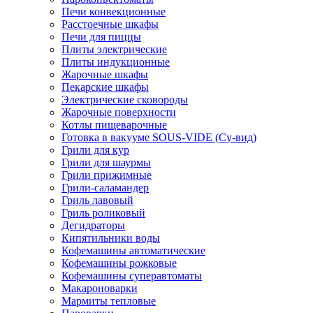
Печи конвекционные
Расстоечные шкафы
Печи для пиццы
Плиты электрические
Плиты индукционные
Жарочные шкафы
Пекарские шкафы
Электрические сковороды
Жарочные поверхности
Котлы пищеварочные
Готовка в вакууме SOUS-VIDE (Су-вид)
Грили для кур
Грили для шаурмы
Грили прижимные
Грили-саламандер
Гриль лавовый
Гриль роликовый
Дегидраторы
Кипятильники воды
Кофемашины автоматические
Кофемашины рожковые
Кофемашины суперавтоматы
Макароноварки
Мармиты тепловые