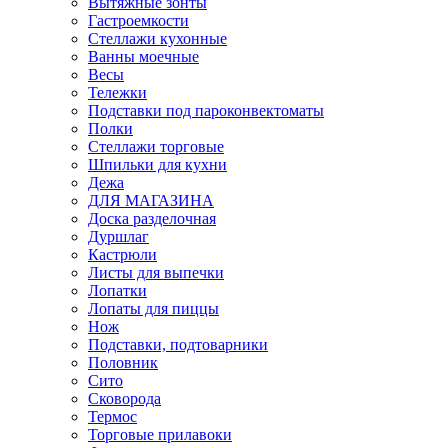
Вытяжные зонты
Гастроемкости
Стеллажи кухонные
Ванны моечные
Весы
Тележки
Подставки под пароконвектоматы
Полки
Стеллажи торговые
Шпильки для кухни
Дежа
ДЛЯ МАГАЗИНА
Доска разделочная
Дуршлаг
Кастрюли
Листы для выпечки
Лопатки
Лопаты для пиццы
Нож
Подставки, подтоварники
Половник
Сито
Сковорода
Термос
Торговые прилавоки