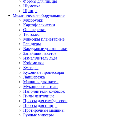
Формы для пиццы
Шумовка
Щипцы
Механическое оборудование
Мясорубки
Картофелечистки
Овощерезки
Тестомес
Миксеры планетарные
Блендеры
Вакуумные упаковщики
Запайщик пакетов
Измельчитель льда
Кофемолки
Куттеры
Кухонные процессоры
Лапшерезка
Машины для пасты
Мукопросеиватели
Наполнители колбасок
Пилы ленточные
Прессы для гамбургеров
Прессы для пиццы
Протирочные машины
Ручные миксеры