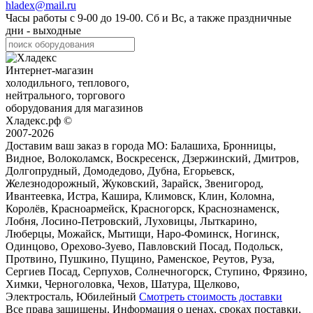
hladex@mail.ru
Часы работы с
9-00
до
19-00
. Сб и Вс, а также праздничные
дни - выходные
Интернет-магазин
холодильного, теплового,
нейтрального, торгового
оборудования для магазинов
Хладекс.рф ©
2007-2026
Доставим ваш заказ в города МО:
Балашиха, Бронницы,
Видное, Волоколамск, Воскресенск, Дзержинский, Дмитров,
Долгопрудный, Домодедово, Дубна, Егорьевск,
Железнодорожный, Жуковский, Зарайск, Звенигород,
Ивантеевка, Истра, Кашира, Климовск, Клин, Коломна,
Королёв, Красноармейск, Красногорск, Краснознаменск,
Лобня, Лосино-Петровский, Луховицы, Лыткарино,
Люберцы, Можайск, Мытищи, Наро-Фоминск, Ногинск,
Одинцово, Орехово-Зуево, Павловский Посад, Подольск,
Протвино, Пушкино, Пущино, Раменское, Реутов, Руза,
Сергиев Посад, Серпухов, Солнечногорск, Ступино, Фрязино,
Химки, Черноголовка, Чехов, Шатура, Щелково,
Электросталь, Юбилейный
Смотреть стоимость доставки
Все права защищены. Информация о ценах, сроках поставки,