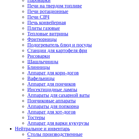
Пароварки
Печи на твердом топливе
Печи ротационные
Печи СВЧ
Печь конвейерная
Плиты газовые
Тепловые витрины
Фритюрницы
Подогреватель блюд и посуды
Станции для картофеля фри
Рисоварки
Шашлычницы
Блинницы
Аппарат для корн-догов
Вафельницы
Аппарат для пончиков
Инсектицидные лампы
Аппараты для сахарной ваты
Пончиковые аппараты
Аппараты для попкорна
Аппарат для хот-догов
Тостеры
Аппарат для варки кукурузы
Нейтральное и инвентарь
Столы производственные