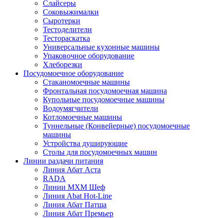
Слайсеры
Соковыжималки
Сыротерки
Тестоделители
Тестораскатка
Универсальные кухонные машины
Упаковочное оборудование
Хлеборезки
Посудомоечное оборудование
Стаканомоечные машины
Фронтальная посудомоечная машина
Купольные посудомоечные машины
Водоумягчители
Котломоечные машины
Туннельные (Конвейерные) посудомоечные
машины
Устройства душирующие
Столы для посудомоечных машин
Линии раздачи питания
Линия Абат Аста
RADA
Линии МХМ Шеф
Линия Abat Hot-Line
Линия Абат Патша
Линия Абат Премьер