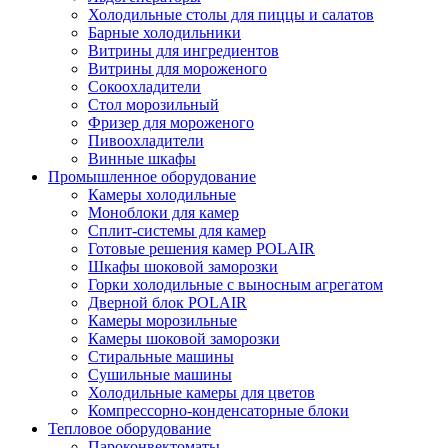
Холодильные столы для пиццы и салатов
Барные холодильники
Витрины для ингредиентов
Витрины для мороженого
Сокоохладители
Стол морозильный
Фризер для мороженого
Пивоохладители
Винные шкафы
Промышленное оборудование
Камеры холодильные
Моноблоки для камер
Сплит-системы для камер
Готовые решения камер POLAIR
Шкафы шоковой заморозки
Горки холодильные с выносным агрегатом
Дверной блок POLAIR
Камеры морозильные
Камеры шоковой заморозки
Стиральные машины
Сушильные машины
Холодильные камеры для цветов
Компрессорно-конденсаторные блоки
Тепловое оборудование
Пароконвектоматы