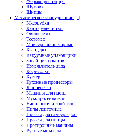
Формы для пиццы
Шумовка
Щипцы
Механическое оборудование
Мясорубки
Картофелечистки
Овощерезки
Тестомес
Миксеры планетарные
Блендеры
Вакуумные упаковщики
Запайщик пакетов
Измельчитель льда
Кофемолки
Куттеры
Кухонные процессоры
Лапшерезка
Машины для пасты
Мукопросеиватели
Наполнители колбасок
Пилы ленточные
Прессы для гамбургеров
Прессы для пиццы
Протирочные машины
Ручные миксеры