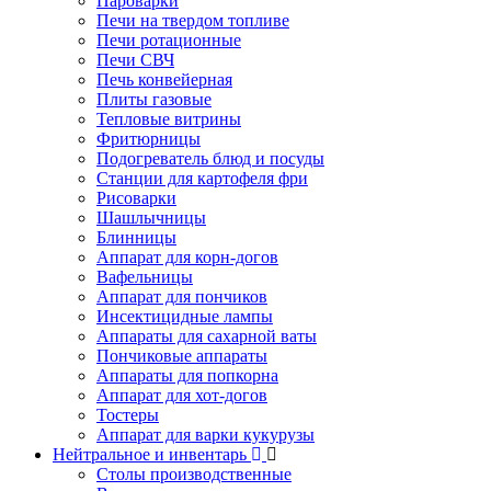
Пароварки
Печи на твердом топливе
Печи ротационные
Печи СВЧ
Печь конвейерная
Плиты газовые
Тепловые витрины
Фритюрницы
Подогреватель блюд и посуды
Станции для картофеля фри
Рисоварки
Шашлычницы
Блинницы
Аппарат для корн-догов
Вафельницы
Аппарат для пончиков
Инсектицидные лампы
Аппараты для сахарной ваты
Пончиковые аппараты
Аппараты для попкорна
Аппарат для хот-догов
Тостеры
Аппарат для варки кукурузы
Нейтральное и инвентарь
Столы производственные