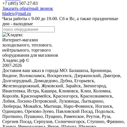
+7 (495) 507-27-83
Заказать обратный звонок
hladex@mail.ru
Часы работы с
9-00
до
19-00
. Сб и Вс, а также праздничные
дни - выходные
Интернет-магазин
холодильного, теплового,
нейтрального, торгового
оборудования для магазинов
Хладекс.рф ©
2007-2026
Доставим ваш заказ в города МО:
Балашиха, Бронницы,
Видное, Волоколамск, Воскресенск, Дзержинский, Дмитров,
Долгопрудный, Домодедово, Дубна, Егорьевск,
Железнодорожный, Жуковский, Зарайск, Звенигород,
Ивантеевка, Истра, Кашира, Климовск, Клин, Коломна,
Королёв, Красноармейск, Красногорск, Краснознаменск,
Лобня, Лосино-Петровский, Луховицы, Лыткарино,
Люберцы, Можайск, Мытищи, Наро-Фоминск, Ногинск,
Одинцово, Орехово-Зуево, Павловский Посад, Подольск,
Протвино, Пушкино, Пущино, Раменское, Реутов, Руза,
Сергиев Посад, Серпухов, Солнечногорск, Ступино, Фрязино,
Химки, Черноголовка, Чехов, Шатура, Щелково,