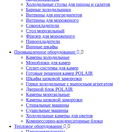
Холодильные столы для пиццы и салатов
Барные холодильники
Витрины для ингредиентов
Витрины для мороженого
Сокоохладители
Стол морозильный
Фризер для мороженого
Пивоохладители
Винные шкафы
Промышленное оборудование
Камеры холодильные
Моноблоки для камер
Сплит-системы для камер
Готовые решения камер POLAIR
Шкафы шоковой заморозки
Горки холодильные с выносным агрегатом
Дверной блок POLAIR
Камеры морозильные
Камеры шоковой заморозки
Стиральные машины
Сушильные машины
Холодильные камеры для цветов
Компрессорно-конденсаторные блоки
Тепловое оборудование
Пароконвектоматы