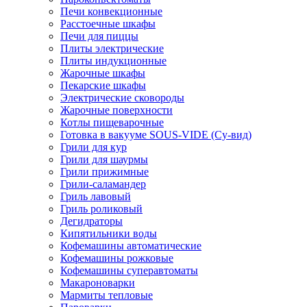
Печи конвекционные
Расстоечные шкафы
Печи для пиццы
Плиты электрические
Плиты индукционные
Жарочные шкафы
Пекарские шкафы
Электрические сковороды
Жарочные поверхности
Котлы пищеварочные
Готовка в вакууме SOUS-VIDE (Су-вид)
Грили для кур
Грили для шаурмы
Грили прижимные
Грили-саламандер
Гриль лавовый
Гриль роликовый
Дегидраторы
Кипятильники воды
Кофемашины автоматические
Кофемашины рожковые
Кофемашины суперавтоматы
Макароноварки
Мармиты тепловые