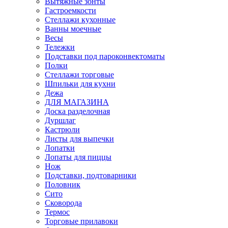
Вытяжные зонты
Гастроемкости
Стеллажи кухонные
Ванны моечные
Весы
Тележки
Подставки под пароконвектоматы
Полки
Стеллажи торговые
Шпильки для кухни
Дежа
ДЛЯ МАГАЗИНА
Доска разделочная
Дуршлаг
Кастрюли
Листы для выпечки
Лопатки
Лопаты для пиццы
Нож
Подставки, подтоварники
Половник
Сито
Сковорода
Термос
Торговые прилавоки