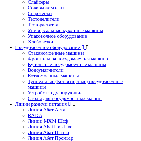
Слайсеры
Соковыжималки
Сыротерки
Тестоделители
Тестораскатка
Универсальные кухонные машины
Упаковочное оборудование
Хлеборезки
Посудомоечное оборудование
Стаканомоечные машины
Фронтальная посудомоечная машина
Купольные посудомоечные машины
Водоумягчители
Котломоечные машины
Туннельные (Конвейерные) посудомоечные
машины
Устройства душирующие
Столы для посудомоечных машин
Линии раздачи питания
Линия Абат Аста
RADA
Линии МХМ Шеф
Линия Abat Hot-Line
Линия Абат Патша
Линия Абат Премьер