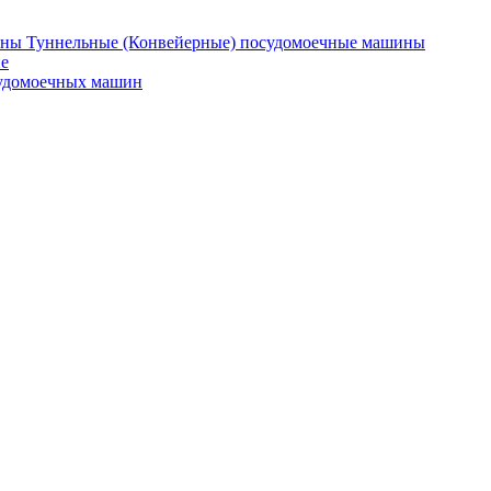
Туннельные (Конвейерные) посудомоечные машины
е
судомоечных машин