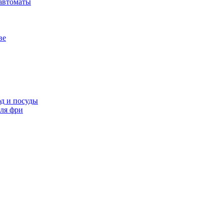
автоматы
ве
д и посуды
ля фри