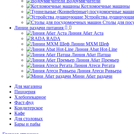
Водоумягчители
Котломоечные машины
Устройства душирующи
Столы для по
Линии раздачи питания
Линия Абат Аста
RADA
Линии МХМ Шеф
Линия Abat Hot-Line
Линия Абат Патша
Линия Абат Премьер
Линия Атеси Регата
Линия Атеси Ривьера
Мини Абат раздачи
Для магазина
Пиццерия
Хлебопекарное
Фаст-фуд
Кондитерское
Кафе
Для столовых
Бары и пабы