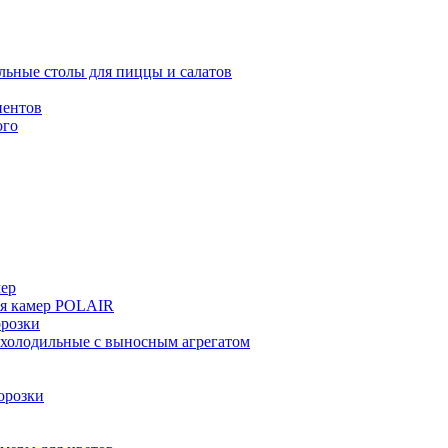
льные столы для пиццы и салатов
иентов
ого
мер
ия камер POLAIR
розки
 холодильные с выносным агрегатом
орозки