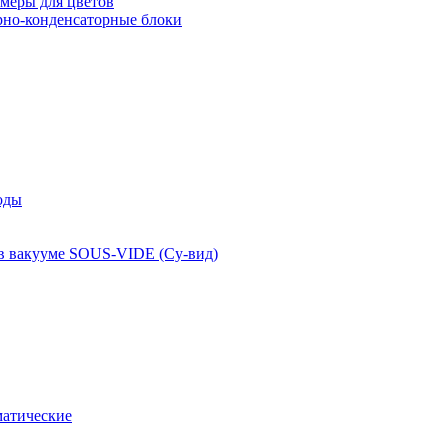
меры для цветов
рно-конденсаторные блоки
оды
 в вакууме SOUS-VIDE (Су-вид)
атические