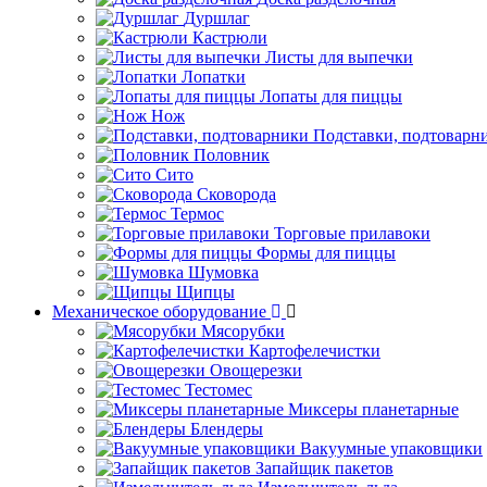
Дуршлаг
Кастрюли
Листы для выпечки
Лопатки
Лопаты для пиццы
Нож
Подставки, подтоварн
Половник
Сито
Сковорода
Термос
Торговые прилавоки
Формы для пиццы
Шумовка
Щипцы
Механическое оборудование
Мясорубки
Картофелечистки
Овощерезки
Тестомес
Миксеры планетарные
Блендеры
Вакуумные упаковщики
Запайщик пакетов