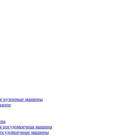
е кухонные машины
вание
ины
я посудомоечная машина
посудомоечные машины