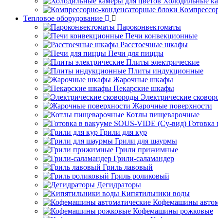
Холодильные ка
Компрессо
Тепловое оборудование
Пароконвектоматы
Печи конвекционные
Расстоечные шкафы
Печи для пиццы
Плиты электрические
Плиты индукционные
Жарочные шкафы
Пекарские шкафы
Электрические сковор
Жарочные поверхности
Котлы пищеварочные
Готовка
Грили для кур
Грили для шаурмы
Грили прижимные
Грили-саламандер
Гриль лавовый
Гриль роликовый
Дегидраторы
Кипятильники воды
Кофемашины автом
Кофемашины рожковые