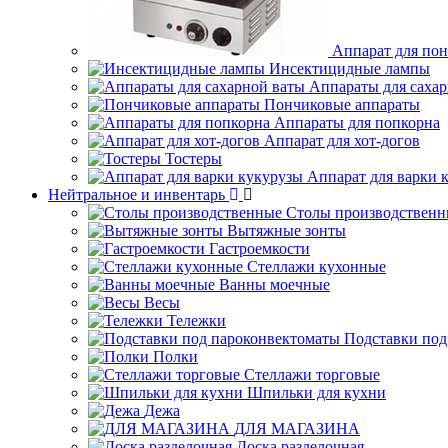
Аппарат для по
Инсектицидные лампы
Аппараты для саха
Пончиковые аппараты
Аппараты для попкорна
Аппарат для хот-догов
Тостеры
Аппарат для варки 
Нейтральное и инвентарь
Столы производственн
Вытяжные зонты
Гастроемкости
Стеллажи кухонные
Ванны моечные
Весы
Тележки
Подставки под
Полки
Стеллажи торговые
Шпильки для кухни
Дежа
ДЛЯ МАГАЗИНА
Доска разделочная