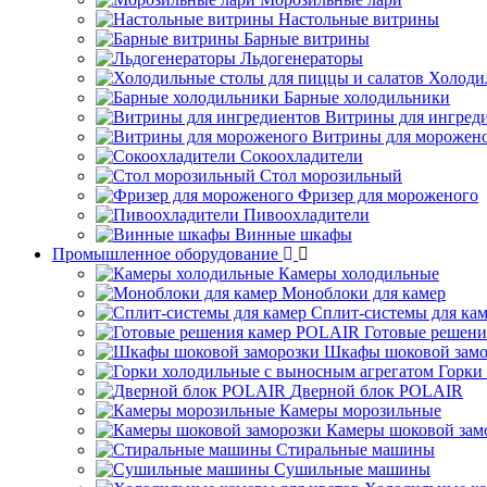
Настольные витрины
Барные витрины
Льдогенераторы
Холоди
Барные холодильники
Витрины для ингред
Витрины для морожен
Сокоохладители
Стол морозильный
Фризер для мороженого
Пивоохладители
Винные шкафы
Промышленное оборудование
Камеры холодильные
Моноблоки для камер
Сплит-системы для ка
Готовые решен
Шкафы шоковой замо
Горки
Дверной блок POLAIR
Камеры морозильные
Камеры шоковой зам
Стиральные машины
Сушильные машины