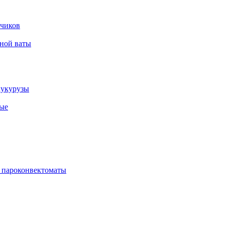
нчиков
рной ваты
кукурузы
ые
 пароконвектоматы