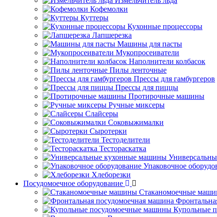
Измельчитель льда
Кофемолки
Куттеры
Кухонные процессоры
Лапшерезка
Машины для пасты
Мукопросеиватели
Наполнители колбасок
Пилы ленточные
Прессы для гамбургеров
Прессы для пиццы
Протирочные машины
Ручные миксеры
Слайсеры
Соковыжималки
Сыротерки
Тестоделители
Тестораскатка
Универсальны
Упаковочное оборудо
Хлеборезки
Посудомоечное оборудование
Стаканомоечные маш
Фронтальна
Купольные 