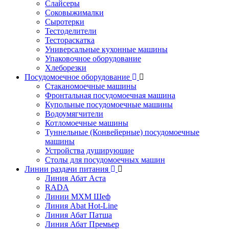
Слайсеры
Соковыжималки
Сыротерки
Тестоделители
Тестораскатка
Универсальные кухонные машины
Упаковочное оборудование
Хлеборезки
Посудомоечное оборудование
Стаканомоечные машины
Фронтальная посудомоечная машина
Купольные посудомоечные машины
Водоумягчители
Котломоечные машины
Туннельные (Конвейерные) посудомоечные
машины
Устройства душирующие
Столы для посудомоечных машин
Линии раздачи питания
Линия Абат Аста
RADA
Линии МХМ Шеф
Линия Abat Hot-Line
Линия Абат Патша
Линия Абат Премьер