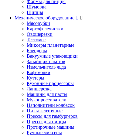
Формы для пиццы
Шумовка
Щипцы
Механическое оборудование
Мясорубки
Картофелечистки
Овощерезки
Тестомес
Миксеры планетарные
Блендеры
Вакуумные упаковщики
Запайщик пакетов
Измельчитель льда
Кофемолки
Куттеры
Кухонные процессоры
Лапшерезка
Машины для пасты
Мукопросеиватели
Наполнители колбасок
Пилы ленточные
Прессы для гамбургеров
Прессы для пиццы
Протирочные машины
Ручные миксеры