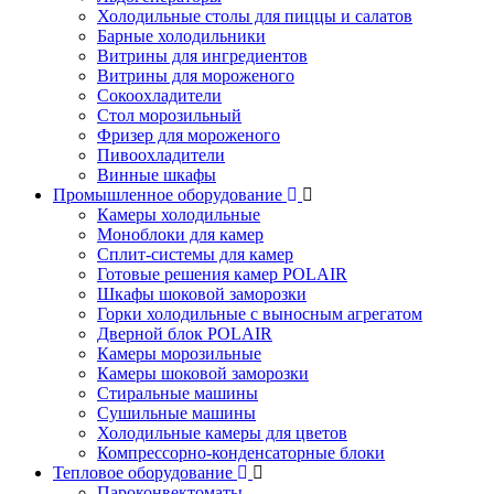
Холодильные столы для пиццы и салатов
Барные холодильники
Витрины для ингредиентов
Витрины для мороженого
Сокоохладители
Стол морозильный
Фризер для мороженого
Пивоохладители
Винные шкафы
Промышленное оборудование
Камеры холодильные
Моноблоки для камер
Сплит-системы для камер
Готовые решения камер POLAIR
Шкафы шоковой заморозки
Горки холодильные с выносным агрегатом
Дверной блок POLAIR
Камеры морозильные
Камеры шоковой заморозки
Стиральные машины
Сушильные машины
Холодильные камеры для цветов
Компрессорно-конденсаторные блоки
Тепловое оборудование
Пароконвектоматы