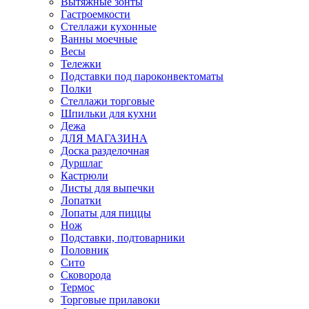
Вытяжные зонты
Гастроемкости
Стеллажи кухонные
Ванны моечные
Весы
Тележки
Подставки под пароконвектоматы
Полки
Стеллажи торговые
Шпильки для кухни
Дежа
ДЛЯ МАГАЗИНА
Доска разделочная
Дуршлаг
Кастрюли
Листы для выпечки
Лопатки
Лопаты для пиццы
Нож
Подставки, подтоварники
Половник
Сито
Сковорода
Термос
Торговые прилавоки