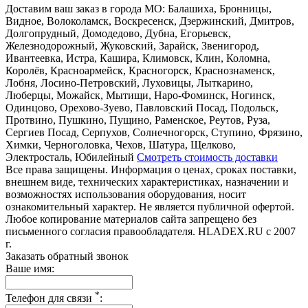
Доставим ваш заказ в города МО:
Балашиха, Бронницы,
Видное, Волоколамск, Воскресенск, Дзержинский, Дмитров,
Долгопрудный, Домодедово, Дубна, Егорьевск,
Железнодорожный, Жуковский, Зарайск, Звенигород,
Ивантеевка, Истра, Кашира, Климовск, Клин, Коломна,
Королёв, Красноармейск, Красногорск, Краснознаменск,
Лобня, Лосино-Петровский, Луховицы, Лыткарино,
Люберцы, Можайск, Мытищи, Наро-Фоминск, Ногинск,
Одинцово, Орехово-Зуево, Павловский Посад, Подольск,
Протвино, Пушкино, Пущино, Раменское, Реутов, Руза,
Сергиев Посад, Серпухов, Солнечногорск, Ступино, Фрязино,
Химки, Черноголовка, Чехов, Шатура, Щелково,
Электросталь, Юбилейный
Смотреть стоимость доставки
Все права защищены. Информация о ценах, сроках поставки,
внешнем виде, технических характеристиках, назначении и
возможностях использования оборудования, носит
ознакомительный характер. Не является публичной офертой.
Любое копирование материалов сайта запрещено без
письменного согласия правообладателя. HLADEX.RU c 2007
г.
Заказать обратный звонок
Ваше имя:
*
Телефон для связи
: