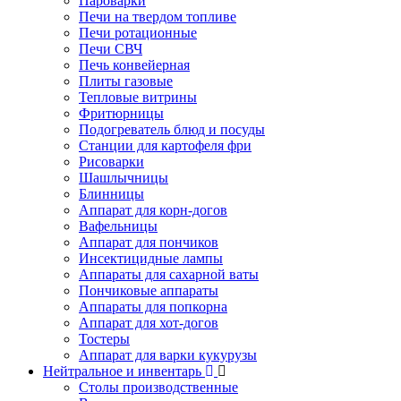
Пароварки
Печи на твердом топливе
Печи ротационные
Печи СВЧ
Печь конвейерная
Плиты газовые
Тепловые витрины
Фритюрницы
Подогреватель блюд и посуды
Станции для картофеля фри
Рисоварки
Шашлычницы
Блинницы
Аппарат для корн-догов
Вафельницы
Аппарат для пончиков
Инсектицидные лампы
Аппараты для сахарной ваты
Пончиковые аппараты
Аппараты для попкорна
Аппарат для хот-догов
Тостеры
Аппарат для варки кукурузы
Нейтральное и инвентарь
Столы производственные