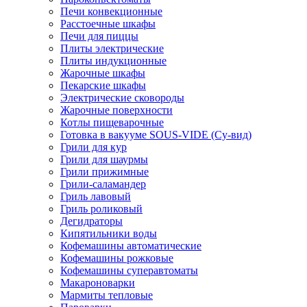
Печи конвекционные
Расстоечные шкафы
Печи для пиццы
Плиты электрические
Плиты индукционные
Жарочные шкафы
Пекарские шкафы
Электрические сковороды
Жарочные поверхности
Котлы пищеварочные
Готовка в вакууме SOUS-VIDE (Су-вид)
Грили для кур
Грили для шаурмы
Грили прижимные
Грили-саламандер
Гриль лавовый
Гриль роликовый
Дегидраторы
Кипятильники воды
Кофемашины автоматические
Кофемашины рожковые
Кофемашины суперавтоматы
Макароноварки
Мармиты тепловые